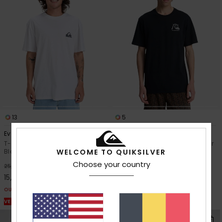
13
5
Ev Mini Logo
Evo Original
T-shirt à manches courtes
T-Shirt à manches courtes Noir
Blanc Homme
Homme
WELCOME TO QUIKSILVER
Choose your country
30,00 €
40%
25,00 €
15,00 €
OUTLET
VENTE FLASH EXTRA 25%
NOUVEAUTÉ