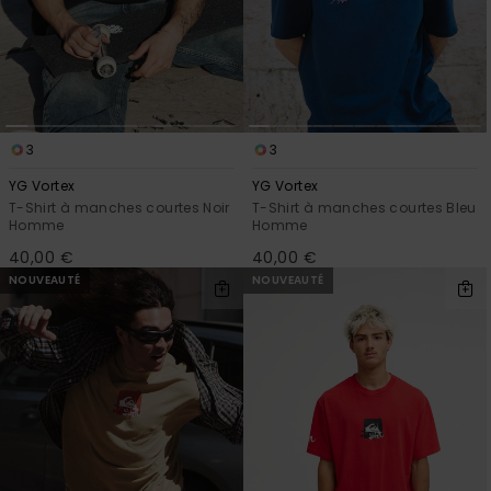
réponses
aux
questions
les plus
fréquentes et
notre
formulaire
de contact.
3
3
YG Vortex
YG Vortex
Consulter
la FAQ
T-Shirt à manches courtes Noir
T-Shirt à manches courtes Bleu
Homme
Homme
40,00 €
40,00 €
NOUVEAUTÉ
NOUVEAUTÉ