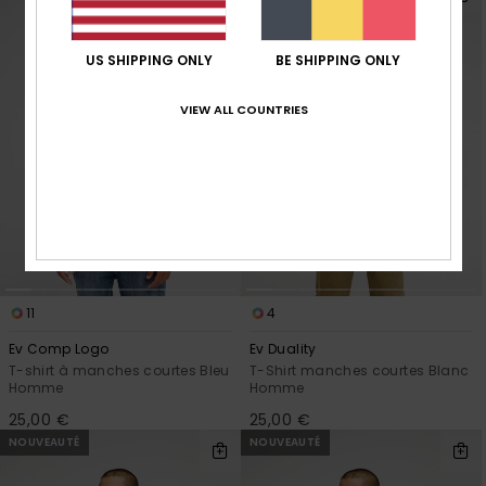
US SHIPPING ONLY
BE SHIPPING ONLY
VIEW ALL COUNTRIES
11
4
Ev Comp Logo
Ev Duality
T-shirt à manches courtes Bleu
T-Shirt manches courtes Blanc
Homme
Homme
25,00 €
25,00 €
NOUVEAUTÉ
NOUVEAUTÉ