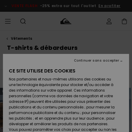
Passez
à
VENTE FLASH
-25% extra sur tout l'outlet
En profiter
la
sélection
de
la
grille
des
produits
Vêtements
français
Accéder à
HOMME
Vêtements
Vêtements
Shop
Surf Shop
Snow
Outlet
ma
T-shirts & débardeurs
Homme
Shop
Homme
commande
Homme
Nederlands
GARÇON
Continuer sans accepter
t
T-Shirts & Débardeurs
Chemises & Polos
Shorts
Accessoires
Accessoires
Nouveautés
Livraison
Surf Shop
Outlet
CE SITE UTILISE DES COOKIES
FEMME
Enfant
Snow
Enfant
Shop
Filtrer & Trier
246
Resultats
Nos partenaires et nous-mêmes utilisons des cookies ou
Retours
Chaussures
Chaussures
A
Enfant
une technologie équivalente pour stocker et/ou accéder à
& Tongs
& Tongs
Découvrir
SURF
Passer
Aller
des informations sur votre appareil. Ces informations
NOUVEAUTÉ
NOUVEAUTÉ
aux
a
Highlights
Outlet
critères
trier
personnelles (comme vos données de navigation et votre
Paiement
Femme
de
par
filtrage
adresse IP) peuvent être utilisées pour vous présenter des
SNOW
Snow
de
recherche
publications et du contenu personnalisés ; pour mesurer la
Surf
Surf
Snow
Shop
Carte
performance publicitaire et du contenu ; pour personnaliser
Communauté
Femme
Cadeau
les publicités ; et en apprendre plus sur leur audience ; pour
VENTE
développer et améliorer les produits de nos partenaires.
FLASH
Snow
Snow
Vous pouvez paramétrer vos choix pour accepter ou non les