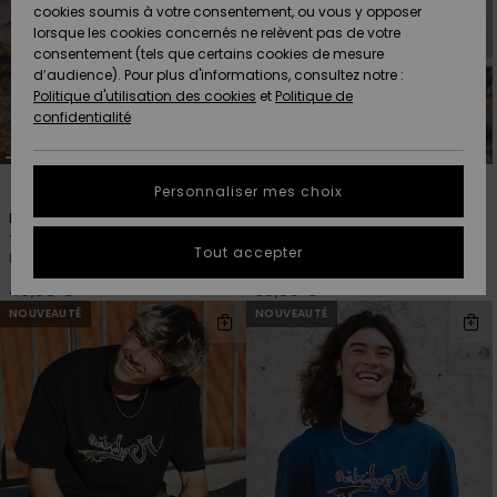
Quiksilver
A
cookies soumis à votre consentement, ou vous y opposer
Freedom
Découvrir
lorsque les cookies concernés ne relèvent pas de votre
Préférences
consentement (tels que certains cookies de mesure
Nouveautés
Nouveautés
Langue Et
d’audience). Pour plus d'informations, consultez notre :
Protection
Région
Politique d'utilisation des cookies
et
Politique de
des données
Communauté
confidentialité
A
A
AIDE &
Guide des
Découvrir
Découvrir
CONTACT
tailles
2
3
Personnaliser mes choix
Balance
Evo Vibes
COLLECTION
T-Shirt manches courtes
T-Shirt manches courtes Jaune
Démarrez
ECO-
Tout accepter
Marron Homme
Homme
une
RESPONSABLE
conversation
40,00 €
30,00 €
pour obtenir
NOUVEAUTÉ
NOUVEAUTÉ
MAGASINS
la réponse la
plus rapide
à votre
CARTE
question.
CADEAU
Démarrer
une
conversation
LISTE DE
SOUHAITS
Trouvez des