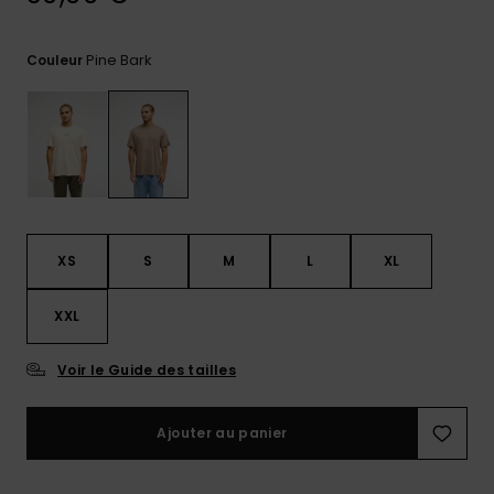
réponses
aux
questions
Pine Bark
Couleur
les plus
fréquentes et
notre
formulaire
de contact.
Consulter
la FAQ
XS
S
M
L
XL
XXL
Voir le Guide des tailles
Ajouter au panier