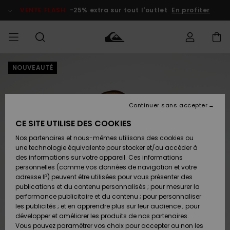
Passer
à
VENTE FLASH
-25% extra sur tout l'outlet
En profiter
l'information
sur
le
produit
NOUVEAUTÉ
français
Accéder à
HOMME
Vêtements
Vêtements
Shop
Surf Shop
Snow
Outlet
ma
Homme
Shop
Homme
commande
Homme
Nederlands
GARÇON
Continuer sans accepter
Accessoires
Accessoires
Nouveautés
Livraison
Surf Shop
Outlet
CE SITE UTILISE DES COOKIES
FEMME
Enfant
Snow
Enfant
Shop
Nos partenaires et nous-mêmes utilisons des cookies ou
Retours
Chaussures
Chaussures
A
Enfant
une technologie équivalente pour stocker et/ou accéder à
& Tongs
& Tongs
Découvrir
SURF
des informations sur votre appareil. Ces informations
Highlights
Outlet
personnelles (comme vos données de navigation et votre
Paiement
Femme
adresse IP) peuvent être utilisées pour vous présenter des
SNOW
Snow
publications et du contenu personnalisés ; pour mesurer la
Surf
Surf
Snow
Shop
Carte
performance publicitaire et du contenu ; pour personnaliser
Communauté
Femme
Cadeau
les publicités ; et en apprendre plus sur leur audience ; pour
VENTE
développer et améliorer les produits de nos partenaires.
FLASH
Snow
Snow
Vous pouvez paramétrer vos choix pour accepter ou non les