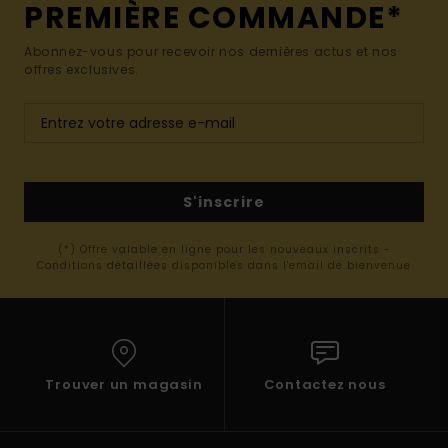
PREMIÈRE COMMANDE*
Abonnez-vous pour recevoir nos dernières actus et nos
offres exclusives.
S'inscrire
(*) Offre valable en ligne pour les nouveaux inscrits -
Conditions détaillées disponibles dans l'email de bienvenue
Trouver un magasin
Contactez nous