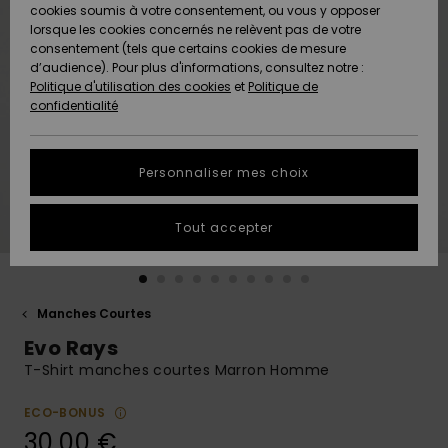
Quiksilver
A
cookies soumis à votre consentement, ou vous y opposer
Freedom
Découvrir
lorsque les cookies concernés ne relèvent pas de votre
Préférences
consentement (tels que certains cookies de mesure
Nouveautés
Nouveautés
Langue Et
d’audience). Pour plus d'informations, consultez notre :
Protection
Région
Politique d'utilisation des cookies
et
Politique de
des données
Communauté
confidentialité
A
A
AIDE &
Guide des
Découvrir
Découvrir
CONTACT
tailles
Personnaliser mes choix
COLLECTION
Démarrez
ECO-
Tout accepter
une
RESPONSABLE
conversation
pour obtenir
MAGASINS
la réponse la
plus rapide
Manches Courtes
à votre
Evo Rays
CARTE
question.
CADEAU
T-Shirt manches courtes Marron Homme
Démarrer
une
conversation
ECO-BONUS
LISTE DE
30,00 €
SOUHAITS
Trouvez des