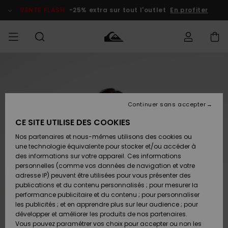
Passer
à
VENTE FLASH
-25% extra sur tout l'outlet
En profiter
l'information
sur
le
produit
français
Accéder à
HOMME
Vêtements
Vêtements
Shop
Surf Shop
Snow
Outlet
ma
Homme
Shop
Homme
commande
Homme
Nederlands
GARÇON
Continuer sans accepter
Accessoires
Accessoires
Nouveautés
Livraison
Surf Shop
Outlet
CE SITE UTILISE DES COOKIES
FEMME
Enfant
Snow
Enfant
Shop
Nos partenaires et nous-mêmes utilisons des cookies ou
Retours
Chaussures
Chaussures
A
Enfant
une technologie équivalente pour stocker et/ou accéder à
& Tongs
& Tongs
Découvrir
SURF
des informations sur votre appareil. Ces informations
Highlights
Outlet
personnelles (comme vos données de navigation et votre
Paiement
Femme
adresse IP) peuvent être utilisées pour vous présenter des
SNOW
Snow
publications et du contenu personnalisés ; pour mesurer la
Surf
Surf
Snow
Shop
Carte
performance publicitaire et du contenu ; pour personnaliser
Communauté
Femme
Cadeau
les publicités ; et en apprendre plus sur leur audience ; pour
VENTE
développer et améliorer les produits de nos partenaires.
FLASH
Snow
Snow
Vous pouvez paramétrer vos choix pour accepter ou non les