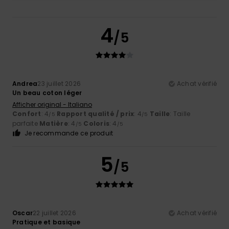
4
/5
Andrea
23 juillet 2026
Achat vérifié
Un beau coton léger
Afficher original - Italiano
Confort
: 4
Rapport qualité / prix
: 4
Taille
: Taille
/5
/5
parfaite
Matière
: 4
Coloris
: 4
/5
/5
Je recommande ce produit
5
/5
Oscar
22 juillet 2026
Achat vérifié
Pratique et basique