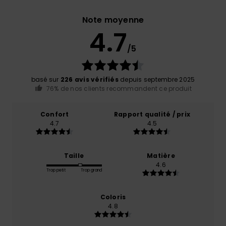
Note moyenne
4.7
/5
basé sur
226 avis vérifiés
depuis septembre 2025
76% de nos clients recommandent ce produit
Confort
Rapport qualité / prix
4.7
4.5
Taille
Matière
4.6
Trop petit
Trop grand
Coloris
4.8