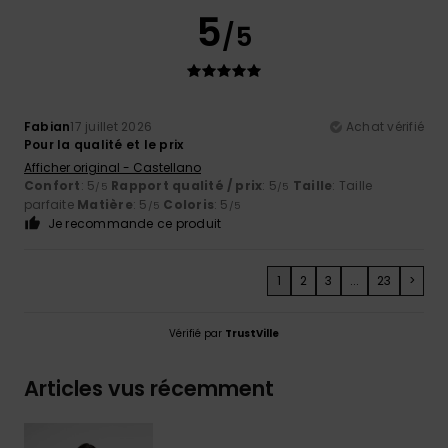
5
/5
Fabian
17 juillet 2026
Achat vérifié
Pour la qualité et le prix
Afficher original - Castellano
Confort
: 5
Rapport qualité / prix
: 5
Taille
: Taille
/5
/5
parfaite
Matière
: 5
Coloris
: 5
/5
/5
Je recommande ce produit
1
2
3
...
23
>
Vérifié par
TrustVille
Articles vus récemment