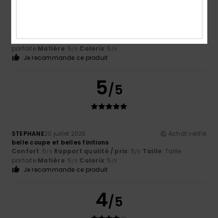
Daniel
21 juillet 2026
Achat vérifié
J'ai reçu exactement ce qui était sur les photos : un article
élégant et indémodable.
Afficher original - English
Confort
: 5
Rapport qualité / prix
: 5
Taille
: Taille
/5
/5
parfaite
Matière
: 5
Coloris
: 5
/5
/5
Je recommande ce produit
5
/5
STEPHANE
20 juillet 2026
Achat vérifié
belle coupe et belles finitions
Confort
: 5
Rapport qualité / prix
: 5
Taille
: Taille
/5
/5
parfaite
Matière
: 5
Coloris
: 5
/5
/5
Je recommande ce produit
4
/5