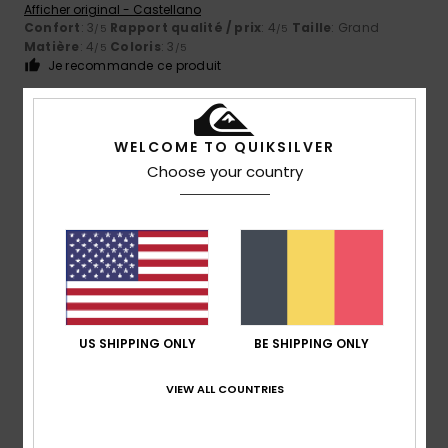
Afficher original - Castellano
Confort
: 3
Rapport qualité / prix
: 4
Taille
: Grand
/5
/5
Matière
: 4
Coloris
: 3
/5
/5
Je recommande ce produit
5
/5
WELCOME TO QUIKSILVER
Choose your country
Yann
21 juillet 2026
Achat vérifié
coupe au top
Confort
: 5
Rapport qualité / prix
: 5
Taille
: Trop grand
/5
/5
Matière
: 5
Coloris
: 5
/5
/5
Je recommande ce produit
5
US SHIPPING ONLY
BE SHIPPING ONLY
/5
VIEW ALL COUNTRIES