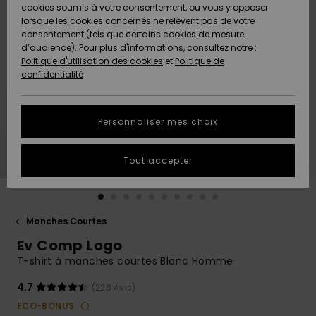
Quiksilver
A
cookies soumis à votre consentement, ou vous y opposer
Freedom
Découvrir
lorsque les cookies concernés ne relèvent pas de votre
Préférences
consentement (tels que certains cookies de mesure
Nouveautés
Nouveautés
Langue Et
d’audience). Pour plus d'informations, consultez notre :
Protection
Région
Politique d'utilisation des cookies
et
Politique de
des données
Communauté
confidentialité
A
A
AIDE &
Guide des
Découvrir
Découvrir
CONTACT
tailles
Personnaliser mes choix
COLLECTION
Démarrez
ECO-
Tout accepter
une
RESPONSABLE
conversation
pour obtenir
MAGASINS
la réponse la
plus rapide
Manches Courtes
à votre
Ev Comp Logo
CARTE
question.
CADEAU
T-shirt à manches courtes Blanc Homme
Démarrer
une
conversation
4.7
(226 Avis)
LISTE DE
ECO-BONUS
SOUHAITS
Trouvez des