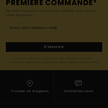
PREMIÈRE COMMANDE*
Abonnez-vous pour recevoir nos dernières actus et nos
offres exclusives.
S'inscrire
(*) Offre valable en ligne pour les nouveaux inscrits -
Conditions détaillées disponibles dans l'email de bienvenue
Trouver un magasin
Contactez nous