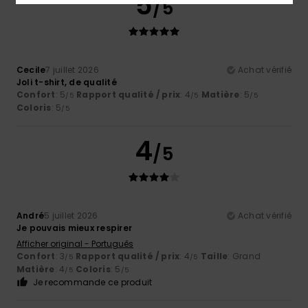
5
/5
Cecile
7 juillet 2026
Achat vérifié
Joli t-shirt, de qualité
Confort
: 5
Rapport qualité / prix
: 4
Matière
: 5
/5
/5
/5
Coloris
: 5
/5
4
/5
André
5 juillet 2026
Achat vérifié
Je pouvais mieux respirer
Afficher original - Português
Confort
: 3
Rapport qualité / prix
: 4
Taille
: Grand
/5
/5
Matière
: 4
Coloris
: 5
/5
/5
Je recommande ce produit