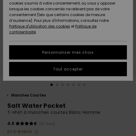
Quiksilver
A
cookies soumis à votre consentement, ou vous y opposer
Freedom
Découvrir
lorsque les cookies concernés ne relèvent pas de votre
Préférences
consentement (tels que certains cookies de mesure
Nouveautés
Nouveautés
Langue Et
d’audience). Pour plus d'informations, consultez notre :
Protection
Région
Politique d'utilisation des cookies
et
Politique de
des données
Communauté
confidentialité
A
A
AIDE &
Guide des
Découvrir
Découvrir
CONTACT
tailles
Personnaliser mes choix
COLLECTION
Démarrez
ECO-
Tout accepter
une
RESPONSABLE
conversation
pour obtenir
MAGASINS
la réponse la
plus rapide
Manches Courtes
à votre
Salt Water Pocket
CARTE
question.
CADEAU
T-shirt à manches courtes Blanc Homme
Démarrer
une
conversation
4.6
(41 Avis)
LISTE DE
ECO-BONUS
SOUHAITS
Trouvez des