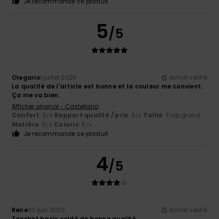
Je recommande ce produit
5
/5
Olegario
1 juillet 2026
Achat vérifié
La qualité de l'article est bonne et la couleur me convient.
Ça me va bien.
Afficher original - Castellano
Confort
: 5
Rapport qualité / prix
: 5
Taille
: Trop grand
/5
/5
Matière
: 5
Coloris
: 5
/5
/5
Je recommande ce produit
4
/5
Rene
30 juin 2026
Achat vérifié
Teeshirt basic soldé de bonne qualité