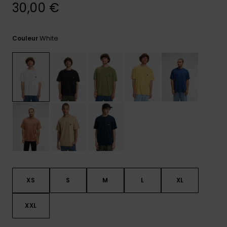
réponses
30,00 €
aux
questions
les plus
White
Couleur
fréquentes et
notre
formulaire
de contact.
Consulter
la FAQ
XS
S
M
L
XL
XXL