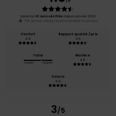
/5
basé sur
41 avis vérifiés
depuis janvier 2026
71% de nos clients recommandent ce produit
Confort
Rapport qualité / prix
4.6
4.5
Taille
Matière
4.6
Trop petit
Trop grand
Coloris
4.8
3
/5