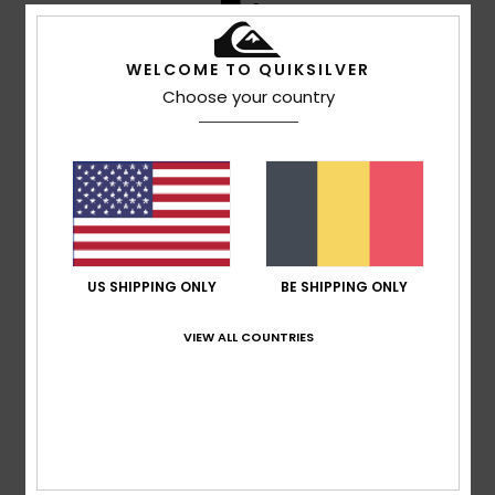
5
/5
WELCOME TO QUIKSILVER
Choose your country
Thomas
10 juillet 2026
Achat vérifié
Bonne qualité et bon fit
Confort
: 5
Taille
: Taille parfaite
Matière
: 5
Coloris
: 5
/5
/5
/5
Je recommande ce produit
5
/5
US SHIPPING ONLY
BE SHIPPING ONLY
VIEW ALL COUNTRIES
Guilhem
8 juillet 2026
Achat vérifié
ok pour moi
Confort
: 4
Rapport qualité / prix
: 4
Taille
: Taille
/5
/5
parfaite
Matière
: 4
Coloris
: 4
/5
/5
Je recommande ce produit