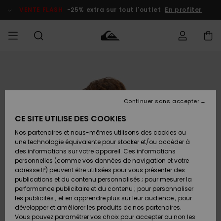
Passer
à
VENTE FLASH
-25% extra sur tout l'outlet
En profiter
l'information
sur
le
produit
français
Accéder à
HOMME
Vêtements
Vêtements
Shop
Surf Shop
Snow
Outlet
ma
Homme
Shop
Homme
commande
Homme
Nederlands
GARÇON
Continuer sans accepter
Accessoires
Accessoires
Nouveautés
Livraison
Surf Shop
Outlet
CE SITE UTILISE DES COOKIES
FEMME
Enfant
Snow
Enfant
Shop
Nos partenaires et nous-mêmes utilisons des cookies ou
Retours
Chaussures
Chaussures
A
Enfant
une technologie équivalente pour stocker et/ou accéder à
& Tongs
& Tongs
Découvrir
SURF
des informations sur votre appareil. Ces informations
Highlights
Outlet
personnelles (comme vos données de navigation et votre
Paiement
Femme
adresse IP) peuvent être utilisées pour vous présenter des
SNOW
Snow
publications et du contenu personnalisés ; pour mesurer la
Surf
Surf
Snow
Shop
Carte
performance publicitaire et du contenu ; pour personnaliser
Communauté
Femme
Cadeau
les publicités ; et en apprendre plus sur leur audience ; pour
VENTE
développer et améliorer les produits de nos partenaires.
FLASH
Snow
Snow
Vous pouvez paramétrer vos choix pour accepter ou non les