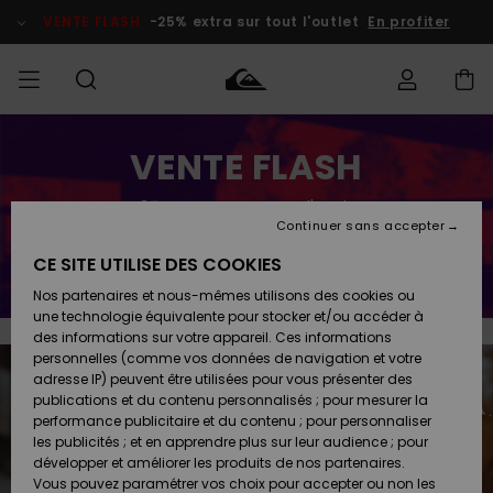
Aller
au
VENTE FLASH
-25% extra sur tout l'outlet
En profiter
contenu
français
Accéder à
VENTE FLASH
HOMME
Vêtements
Vêtements
Shop
Surf Shop
Snow
Outlet
ma
Homme
Shop
Homme
commande
Homme
Nederlands
-25% extra
sur tout l'outlet
GARÇON
Continuer sans accepter
Accessoires
Accessoires
Nouveautés
Livraison
Surf Shop
Outlet
En profiter
CE SITE UTILISE DES COOKIES
FEMME
Enfant
Snow
Enfant
Shop
Nos partenaires et nous-mêmes utilisons des cookies ou
Retours
Chaussures
Chaussures
A
Enfant
une technologie équivalente pour stocker et/ou accéder à
& Tongs
& Tongs
Découvrir
SURF
des informations sur votre appareil. Ces informations
Highlights
Outlet
personnelles (comme vos données de navigation et votre
Paiement
Femme
adresse IP) peuvent être utilisées pour vous présenter des
SNOW
Snow
publications et du contenu personnalisés ; pour mesurer la
Surf
Surf
Snow
Shop
Carte
performance publicitaire et du contenu ; pour personnaliser
Communauté
Femme
Cadeau
les publicités ; et en apprendre plus sur leur audience ; pour
VENTE
développer et améliorer les produits de nos partenaires.
FLASH
Snow
Snow
Vous pouvez paramétrer vos choix pour accepter ou non les