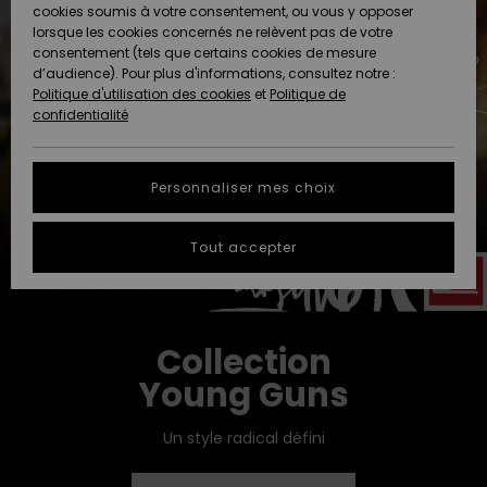
Quiksilver
A
cookies soumis à votre consentement, ou vous y opposer
Freedom
Découvrir
lorsque les cookies concernés ne relèvent pas de votre
Préférences
consentement (tels que certains cookies de mesure
Nouveautés
Nouveautés
Langue Et
d’audience). Pour plus d'informations, consultez notre :
Protection
Région
Politique d'utilisation des cookies
et
Politique de
des données
Communauté
confidentialité
A
A
AIDE &
Guide des
Découvrir
Découvrir
CONTACT
tailles
Personnaliser mes choix
COLLECTION
Démarrez
ECO-
Tout accepter
une
RESPONSABLE
conversation
pour obtenir
MAGASINS
la réponse la
plus rapide
Collection
à votre
CARTE
question.
Young Guns
CADEAU
Démarrer
une
Un style radical défini
conversation
LISTE DE
SOUHAITS
Trouvez des