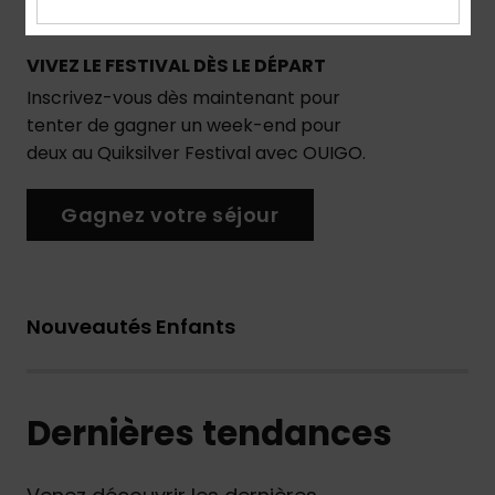
VIVEZ LE FESTIVAL DÈS LE DÉPART
Inscrivez-vous dès maintenant pour
tenter de gagner un week-end pour
deux au Quiksilver Festival avec OUIGO.
Gagnez votre séjour
Nouveautés Enfants
Dernières tendances