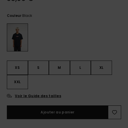
réponses
aux
questions
Black
Couleur
les plus
fréquentes et
notre
formulaire
de contact.
Consulter
la FAQ
XS
S
M
L
XL
XXL
Voir le Guide des tailles
Ajouter au panier