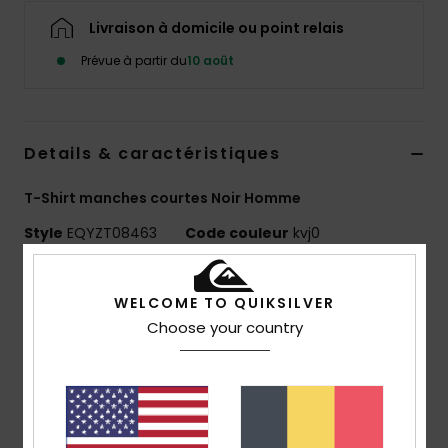
Livraison à domicile ou point relais
Prévue à partir du
10 août
Details & caractéristiques
T-Shirt manches courtes Noir Homme
Style
EQYZT08463
Code couleur
kvj0
Caractéristiques
WELCOME TO QUIKSILVER
MADE BETTER
Choose your country
90 % coton biologique certifié
Matière :
jersey 100% coton biologique, [220 g/m2]
Coupe :
confort
Col :
col rond
Autre :
sérigraphie sur la poitrine