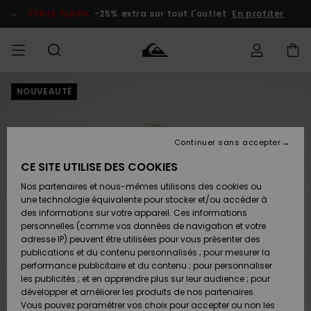
Passer
à
VENTE FLASH
-25% extra sur tout l'outlet
En profiter
l'information
sur
le
produit
NOUVEAUTÉ
français
Accéder à
HOMME
Vêtements
Vêtements
Shop
Surf Shop
Snow
Outlet
ma
Homme
Shop
Homme
commande
Homme
Nederlands
GARÇON
Continuer sans accepter
Accessoires
Accessoires
Nouveautés
Livraison
Surf Shop
Outlet
CE SITE UTILISE DES COOKIES
FEMME
Enfant
Snow
Enfant
Shop
Nos partenaires et nous-mêmes utilisons des cookies ou
Retours
Chaussures
Chaussures
A
Enfant
une technologie équivalente pour stocker et/ou accéder à
& Tongs
& Tongs
Découvrir
SURF
des informations sur votre appareil. Ces informations
Highlights
Outlet
personnelles (comme vos données de navigation et votre
Paiement
Femme
adresse IP) peuvent être utilisées pour vous présenter des
SNOW
Snow
publications et du contenu personnalisés ; pour mesurer la
Surf
Surf
Snow
Shop
Carte
performance publicitaire et du contenu ; pour personnaliser
Communauté
Femme
Cadeau
les publicités ; et en apprendre plus sur leur audience ; pour
VENTE
développer et améliorer les produits de nos partenaires.
FLASH
Snow
Snow
Vous pouvez paramétrer vos choix pour accepter ou non les