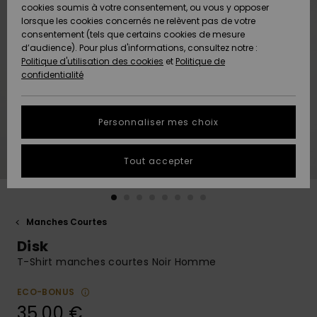
Quiksilver
A
cookies soumis à votre consentement, ou vous y opposer
Freedom
Découvrir
lorsque les cookies concernés ne relèvent pas de votre
Préférences
consentement (tels que certains cookies de mesure
Nouveautés
Nouveautés
Langue Et
d’audience). Pour plus d'informations, consultez notre :
Protection
Région
Politique d'utilisation des cookies
et
Politique de
des données
Communauté
confidentialité
A
A
AIDE &
Guide des
Découvrir
Découvrir
CONTACT
tailles
Personnaliser mes choix
COLLECTION
Démarrez
ECO-
Tout accepter
une
RESPONSABLE
conversation
pour obtenir
MAGASINS
la réponse la
plus rapide
Manches Courtes
à votre
Disk
CARTE
question.
CADEAU
T-Shirt manches courtes Noir Homme
Démarrer
une
conversation
ECO-BONUS
LISTE DE
35,00 €
SOUHAITS
Trouvez des