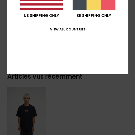
Marquage :
étiquette Quiksilver tissée sur la
manche
US SHIPPING ONLY
BE SHIPPING ONLY
Composition
[Matière principale] 100% coton biologique
VIEW ALL COUNTRIES
Livraison & Retours
Articles vus récemment