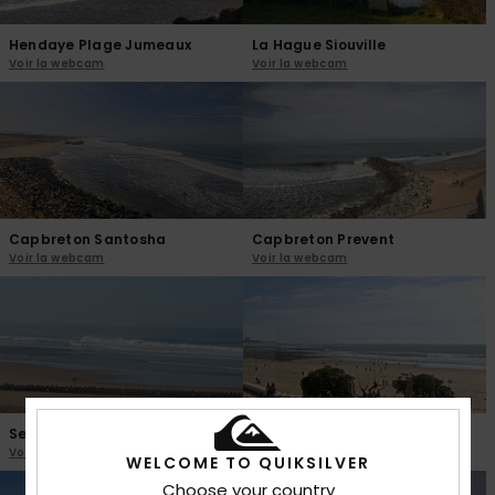
Hendaye Plage Jumeaux
La Hague Siouville
Voir la webcam
Voir la webcam
Capbreton Santosha
Capbreton Prevent
Voir la webcam
Voir la webcam
Seignosse
Sables d'Olonne
Voir la webcam
Voir la webcam
WELCOME TO QUIKSILVER
Choose your country