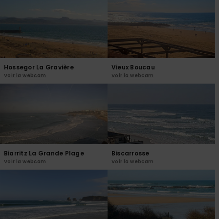
réponses
aux
questions
les plus
fréquentes et
notre
formulaire
de contact.
Hossegor La Gravière
Vieux Boucau
Voir la webcam
Voir la webcam
Consulter
la FAQ
Biarritz La Grande Plage
Biscarrosse
Voir la webcam
Voir la webcam