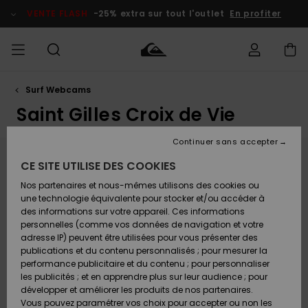
Aller
au
VENTE FLASH
-25% extra sur tout l'outlet
En profiter
contenu
Surf Webcams
français
Accéder à
HOMME
Vêtements
Vêtements
Shop
Surf Shop
Snow
Outlet
ma
Homme
Shop
Homme
Saint Gilles Croix de Vie
commande
Homme
Nederlands
GARÇON
Continuer sans accepter
Accessoires
Accessoires
Nouveautés
Livraison
Surf Shop
Outlet
Webcam Saint Gilles Croix de Vie
CE SITE UTILISE DES COOKIES
FEMME
Enfant
Snow
Enfant
Shop
Nos partenaires et nous-mêmes utilisons des cookies ou
Retours
Chaussures
Chaussures
A
Dominated by its iconic sea wall, the Grande Plage in
Enfant
une technologie équivalente pour stocker et/ou accéder à
& Tongs
& Tongs
Découvrir
SURF
Saint-Gilles-Croix-de-Vie is one of the most
des informations sur votre appareil. Ces informations
Highlights
Outlet
consistent surf destinations in Vendée. This beach
personnelles (comme vos données de navigation et votre
Paiement
Femme
break benefits from a privileged setup: its jetty and
adresse IP) peuvent être utilisées pour vous présenter des
SNOW
Snow
the Grosse Terre headland to the north provide
publications et du contenu personnalisés ; pour mesurer la
Surf
Surf
Snow
Shop
natural protection against North to North-West winds,
Carte
performance publicitaire et du contenu ; pour personnaliser
Communauté
Femme
often ensuring a cleaner line-up than elsewhere.
Cadeau
les publicités ; et en apprendre plus sur leur audience ; pour
VENTE
With stable sandbanks, the spot delivers accessible
FLASH
développer et améliorer les produits de nos partenaires.
waves perfect for longboarding or leveling up your
Snow
Snow
Vous pouvez paramétrer vos choix pour accepter ou non les
skills. Be mindful of the backwash that can occur at