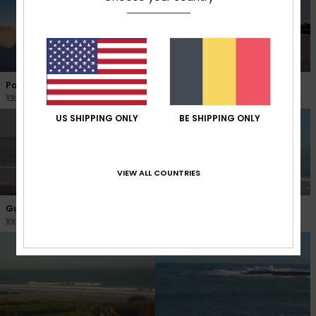
Palavas les Flots
Royan Pontaillac
Voir la webcam
Voir la webcam
US SHIPPING ONLY
BE SHIPPING ONLY
VIEW ALL COUNTRIES
Guethary Parlementia
Saint Malo Hoguette
Voir la webcam
Voir la webcam