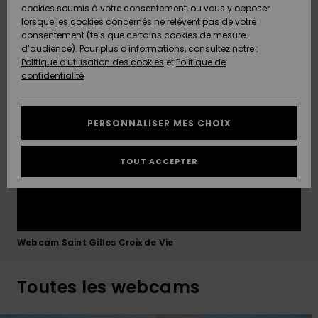
Quiksilver
A
high tide against the promenade wall. Check our live
cookies soumis à votre consentement, ou vous y opposer
Freedom
Découvrir
Saint-Gilles-Croix-de-Vie webcam to watch the lines
lorsque les cookies concernés ne relèvent pas de votre
Préférences
form and pick the best tide window before heading
consentement (tels que certains cookies de mesure
Nouveautés
Nouveautés
Langue Et
out.
d’audience). Pour plus d'informations, consultez notre :
Protection
Région
Politique d'utilisation des cookies
et
Politique de
des données
Communauté
confidentialité
A
A
AIDE &
Guide des
Découvrir
Découvrir
CONTACT
tailles
PERSONNALISER MES CHOIX
COLLECTION
Démarrez
ECO-
TOUT ACCEPTER
une
RESPONSABLE
conversation
pour obtenir
MAGASINS
la réponse la
plus rapide
à votre
Webcam Saint Gilles Croix de Vie
CARTE
question.
CADEAU
Démarrer
une
Toutes les webcams
conversation
LISTE DE
SOUHAITS
Trouvez des