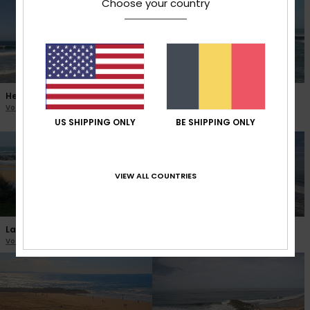
Choose your country
Hendaye Plage Jumeaux
Saint Jean de Luz Sainte
Voir la webcam
Barbe
Voir la webcam
US SHIPPING ONLY
BE SHIPPING ONLY
VIEW ALL COUNTRIES
La Hague Siouville
Capbreton Santosha
Voir la webcam
Voir la webcam