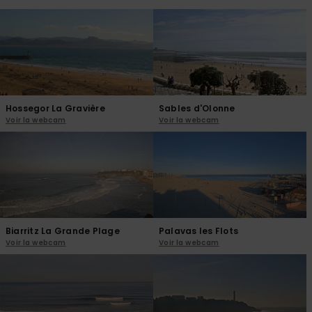
réponses
aux
questions
les plus
fréquentes et
notre
formulaire
de contact.
Hossegor La Gravière
Sables d'Olonne
Consulter
Voir la webcam
Voir la webcam
la FAQ
Biarritz La Grande Plage
Palavas les Flots
Voir la webcam
Voir la webcam