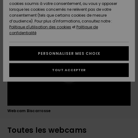
Quiksilver
A
strong currents and sandbars can be present. It’s
cookies soumis à votre consentement, ou vous y opposer
Freedom
Découvrir
always worth checking conditions before paddling
lorsque les cookies concernés ne relèvent pas de votre
Préférences
out. The Biscarrosse Plage webcam allows you to
consentement (tels que certains cookies de mesure
Nouveautés
Nouveautés
Langue Et
assess wave height, swell direction and line-up
d’audience). Pour plus d'informations, consultez notre :
Protection
Région
activity in real time.
Politique d'utilisation des cookies
et
Politique de
des données
Communauté
confidentialité
A
A
AIDE &
Guide des
Découvrir
Découvrir
CONTACT
tailles
PERSONNALISER MES CHOIX
COLLECTION
Démarrez
ECO-
TOUT ACCEPTER
une
RESPONSABLE
conversation
pour obtenir
MAGASINS
la réponse la
plus rapide
à votre
CARTE
question.
Webcam Biscarrosse
CADEAU
Démarrer
une
conversation
Toutes les webcams
LISTE DE
SOUHAITS
Trouvez des