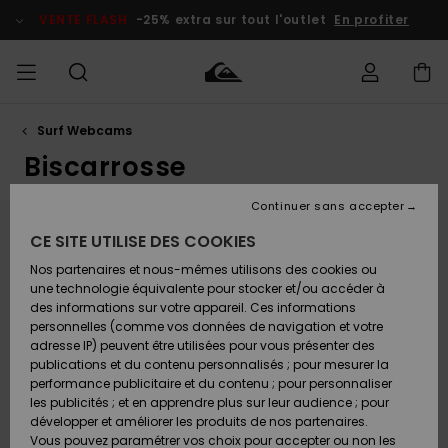
Aller
au
VENTE FLASH
-25% extra sur tout l'outlet
En profiter
contenu
Surf Webcams
français
Accéder à
HOMME
Vêtements
Vêtements
Shop
Surf Shop
Snow
Outlet
ma
Homme
Shop
Homme
Biscarrosse
commande
Homme
Nederlands
GARÇON
Continuer sans accepter
Accessoires
Accessoires
Nouveautés
Livraison
Surf Shop
Outlet
Webcam Biscarrosse
CE SITE UTILISE DES COOKIES
FEMME
Enfant
Snow
Enfant
Shop
Nos partenaires et nous-mêmes utilisons des cookies ou
Retours
Chaussures
Chaussures
A
Located on the Landes coast in southwest France,
Enfant
une technologie équivalente pour stocker et/ou accéder à
& Tongs
& Tongs
Découvrir
SURF
Biscarrosse Plage is a consistent and exposed beach
des informations sur votre appareil. Ces informations
Highlights
Outlet
break, known as one of the most reliable surf spots in
personnelles (comme vos données de navigation et votre
Paiement
Femme
the region. The shifting sandbanks create multiple
adresse IP) peuvent être utilisées pour vous présenter des
SNOW
Snow
peaks along the shoreline, depending on swell and
publications et du contenu personnalisés ; pour mesurer la
Surf
Surf
Snow
Shop
tide. With solid swell, the break can become powerful,
Carte
performance publicitaire et du contenu ; pour personnaliser
Communauté
Femme
producing hollow and fast sections better suited to
Cadeau
les publicités ; et en apprendre plus sur leur audience ; pour
VENTE
intermediate and advanced surfers. On smaller days,
FLASH
développer et améliorer les produits de nos partenaires.
the waves tend to open up and remain more
Snow
Snow
Vous pouvez paramétrer vos choix pour accepter ou non les
accessible. As with many Landes beach breaks,