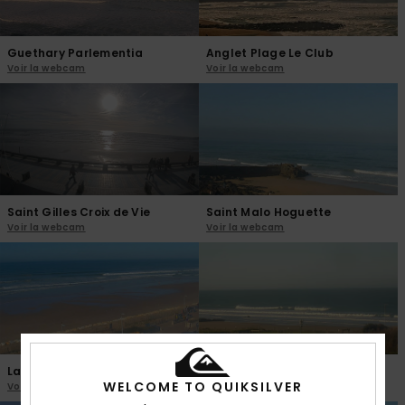
Guethary Parlementia
Anglet Plage Le Club
Voir la webcam
Voir la webcam
Saint Gilles Croix de Vie
Saint Malo Hoguette
Voir la webcam
Voir la webcam
Lacanau
La Hague Sciotot
WELCOME TO QUIKSILVER
Voir la webcam
Voir la webcam