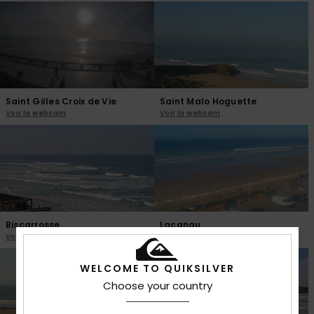
Saint Gilles Croix de Vie
Saint Malo Hoguette
Voir la webcam
Voir la webcam
Biscarrosse
Lacanau
Voir la webcam
Voir la webcam
WELCOME TO QUIKSILVER
Choose your country