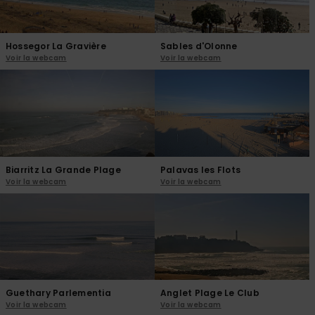
réponses
aux
questions
les plus
Hossegor La Gravière
Sables d'Olonne
fréquentes et
Voir la webcam
Voir la webcam
notre
formulaire
de contact.
Consulter
la FAQ
Biarritz La Grande Plage
Palavas les Flots
Voir la webcam
Voir la webcam
Guethary Parlementia
Anglet Plage Le Club
Voir la webcam
Voir la webcam