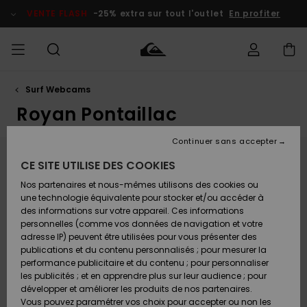
Aller
au
VENTE FLASH
-25% extra sur tout l'outlet
En profiter
contenu
Surf Webcams
français
Accéder à
HOMME
Vêtements
Vêtements
Shop
Surf Shop
Snow
Outlet
ma
Homme
Shop
Homme
Royan Pontaillac
commande
Homme
Nederlands
GARÇON
Continuer sans accepter
Accessoires
Accessoires
Nouveautés
Livraison
Surf Shop
Outlet
Webcam Royan Plage de Pontaillac
CE SITE UTILISE DES COOKIES
FEMME
Enfant
Snow
Enfant
Shop
Nos partenaires et nous-mêmes utilisons des cookies ou
Retours
Chaussures
Chaussures
A
Located between Vaux-sur-Mer and central Royan on
Enfant
une technologie équivalente pour stocker et/ou accéder à
& Tongs
& Tongs
Découvrir
SURF
the Nouvelle-Aquitaine coast, Pontaillac Beach is a
des informations sur votre appareil. Ces informations
Highlights
Outlet
sheltered beach break set inside a protected bay.
personnelles (comme vos données de navigation et votre
Paiement
Femme
The spot can deliver a decent right-hand wave when
adresse IP) peuvent être utilisées pour vous présenter des
SNOW
Snow
solid swell pushes in with the right direction.
publications et du contenu personnalisés ; pour mesurer la
Surf
Surf
Snow
Shop
Conditions can be inconsistent, as the break works
Carte
performance publicitaire et du contenu ; pour personnaliser
Communauté
Femme
best when swell and wind align properly. Around mid
Cadeau
les publicités ; et en apprendre plus sur leur audience ; pour
VENTE
to falling tide, the sandbanks may shape up and offer
FLASH
développer et améliorer les produits de nos partenaires.
a few workable sections. Water temperatures are
Snow
Snow
Vous pouvez paramétrer vos choix pour accepter ou non les
particularly cold in winter, so proper gear is essential.