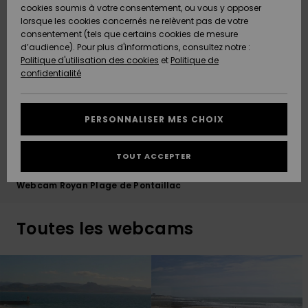
Quiksilver
A
cookies soumis à votre consentement, ou vous y opposer
Freedom
Découvrir
lorsque les cookies concernés ne relèvent pas de votre
Préférences
consentement (tels que certains cookies de mesure
Nouveautés
Nouveautés
Langue Et
d’audience). Pour plus d'informations, consultez notre :
Protection
Région
Politique d'utilisation des cookies
et
Politique de
des données
Communauté
confidentialité
A
A
AIDE &
Guide des
Découvrir
Découvrir
CONTACT
tailles
PERSONNALISER MES CHOIX
COLLECTION
Démarrez
ECO-
TOUT ACCEPTER
une
RESPONSABLE
conversation
Webcam Royan Plage de Pontaillac
pour obtenir
MAGASINS
la réponse la
plus rapide
Toutes les webcams
à votre
CARTE
question.
CADEAU
Démarrer
une
conversation
LISTE DE
SOUHAITS
Trouvez des