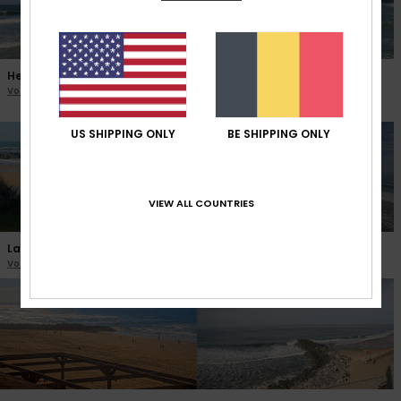
Hendaye Plage Jumeaux
Saint Jean de Luz Sainte
Voir la webcam
Barbe
Voir la webcam
US SHIPPING ONLY
BE SHIPPING ONLY
VIEW ALL COUNTRIES
La Hague Siouville
Capbreton Santosha
Voir la webcam
Voir la webcam