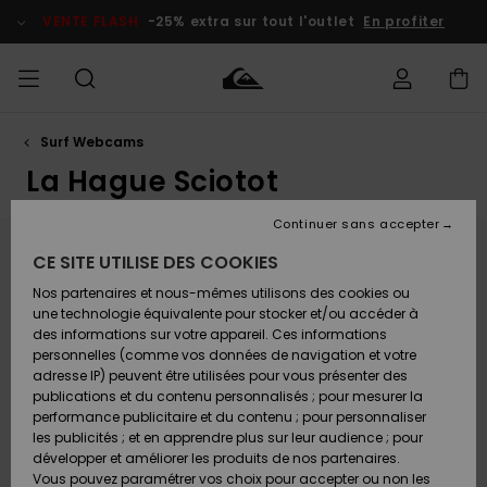
Aller
au
VENTE FLASH
-25% extra sur tout l'outlet
En profiter
contenu
Surf Webcams
français
Accéder à
HOMME
Vêtements
Vêtements
Shop
Surf Shop
Snow
Outlet
ma
Homme
Shop
Homme
La Hague Sciotot
commande
Homme
Nederlands
GARÇON
Continuer sans accepter
Accessoires
Accessoires
Nouveautés
Livraison
Surf Shop
Outlet
Webcam La Hague Sciotot
CE SITE UTILISE DES COOKIES
FEMME
Enfant
Snow
Enfant
Shop
Nos partenaires et nous-mêmes utilisons des cookies ou
Retours
Chaussures
Chaussures
A
Located just south of Siouville, the Siotot spot offers
Enfant
une technologie équivalente pour stocker et/ou accéder à
& Tongs
& Tongs
Découvrir
SURF
a wild and spectacular setting, typical of the great
des informations sur votre appareil. Ces informations
Highlights
Outlet
bays of the Cotentin. This powerful beach break is
personnelles (comme vos données de navigation et votre
Paiement
Femme
nestled between the Lez Rozel cliffs and towering
adresse IP) peuvent être utilisées pour vous présenter des
SNOW
Snow
dunes, providing optimal exposure to westerly swells.
publications et du contenu personnalisés ; pour mesurer la
Surf
Surf
Snow
Shop
Often considered a quieter alternative to its
Carte
performance publicitaire et du contenu ; pour personnaliser
Communauté
Femme
neighbor, Siotot offers high-quality waves on shifting
Cadeau
les publicités ; et en apprendre plus sur leur audience ; pour
VENTE
sandbanks that move with the winter storms. The
FLASH
développer et améliorer les produits de nos partenaires.
spot reveals its full potential with easterly offshore
Snow
Snow
Vous pouvez paramétrer vos choix pour accepter ou non les
winds, which groom the peaks and hollow out the