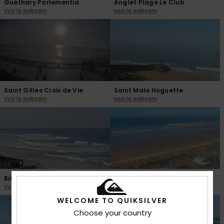
Guethary Parlementia
Anglet Plage Le Club
Voir la webcam
Voir la webcam
Saint Gilles Croix de Vie
Saint Malo Hoguette
Voir la webcam
Voir la webcam
Biscarrosse
Lacanau
Voir la webcam
Voir la webcam
WELCOME TO QUIKSILVER
Choose your country