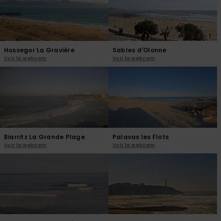
réponses
aux
questions
les plus
fréquentes et
notre
Hossegor La Gravière
Sables d'Olonne
formulaire
Voir la webcam
Voir la webcam
de contact.
Consulter
la FAQ
Biarritz La Grande Plage
Palavas les Flots
Voir la webcam
Voir la webcam