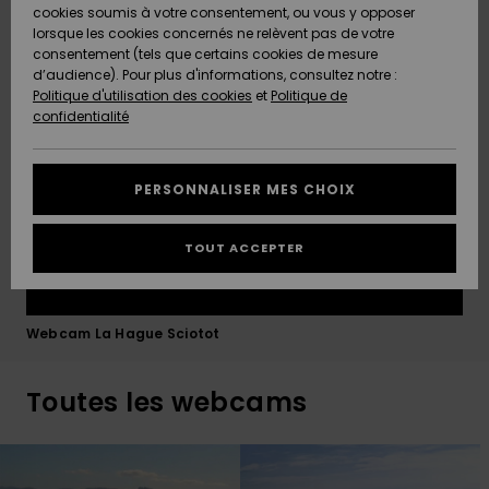
Quiksilver
A
sections. Check our live Siotot webcam to watch the
cookies soumis à votre consentement, ou vous y opposer
Freedom
Découvrir
sandbank setup and tide timing before heading out
lorsque les cookies concernés ne relèvent pas de votre
Préférences
consentement (tels que certains cookies de mesure
Nouveautés
Nouveautés
Langue Et
d’audience). Pour plus d'informations, consultez notre :
Protection
Région
Politique d'utilisation des cookies
et
Politique de
des données
Communauté
confidentialité
A
A
AIDE &
Guide des
Découvrir
Découvrir
CONTACT
tailles
PERSONNALISER MES CHOIX
COLLECTION
Démarrez
ECO-
TOUT ACCEPTER
une
RESPONSABLE
conversation
pour obtenir
MAGASINS
la réponse la
Webcam La Hague Sciotot
plus rapide
à votre
CARTE
question.
Toutes les webcams
CADEAU
Démarrer
une
conversation
LISTE DE
SOUHAITS
Trouvez des