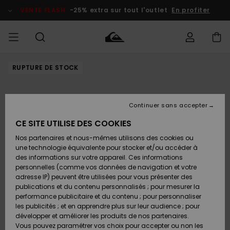
Passer
à
VENTE FLASH
-25% extra sur tout l'outlet
En profiter
l'information
sur
le
produit
RUPTURE DE STOCK
français
Accéder à
HOMME
Vêtements
Vêtements
Shop
Surf Shop
Snow
Outlet
ma
Homme
Shop
Homme
commande
Homme
Nederlands
GARÇON
Continuer sans accepter
Accessoires
Accessoires
Nouveautés
Livraison
Surf Shop
Outlet
CE SITE UTILISE DES COOKIES
FEMME
Enfant
Snow
Enfant
Shop
Nos partenaires et nous-mêmes utilisons des cookies ou
Retours
Chaussures
Chaussures
A
Enfant
une technologie équivalente pour stocker et/ou accéder à
& Tongs
& Tongs
Découvrir
SURF
des informations sur votre appareil. Ces informations
Highlights
Outlet
personnelles (comme vos données de navigation et votre
Paiement
Femme
adresse IP) peuvent être utilisées pour vous présenter des
SNOW
Snow
publications et du contenu personnalisés ; pour mesurer la
Surf
Surf
Snow
Shop
Carte
performance publicitaire et du contenu ; pour personnaliser
Communauté
Femme
Cadeau
les publicités ; et en apprendre plus sur leur audience ; pour
VENTE
développer et améliorer les produits de nos partenaires.
FLASH
Snow
Snow
Vous pouvez paramétrer vos choix pour accepter ou non les