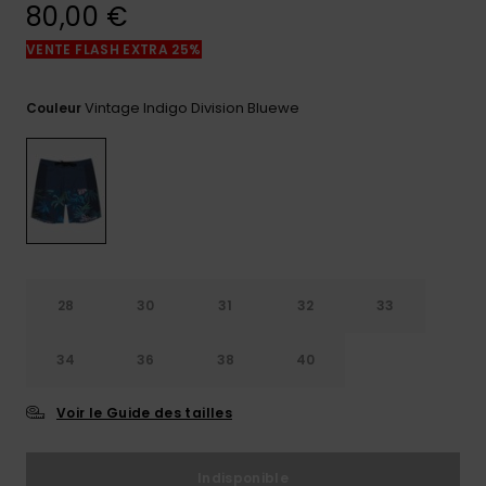
réponses
80,00 €
aux
questions
VENTE FLASH EXTRA 25%
les plus
fréquentes et
notre
Vintage Indigo Division Bluewe
Couleur
formulaire
de contact.
Consulter
la FAQ
28
30
31
32
33
34
36
38
40
Voir le Guide des tailles
Indisponible