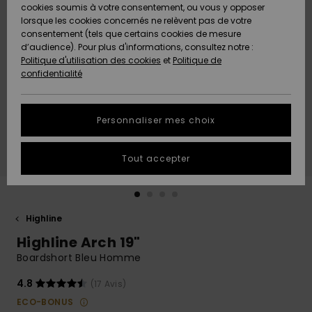
Quiksilver
A
cookies soumis à votre consentement, ou vous y opposer
Freedom
Découvrir
lorsque les cookies concernés ne relèvent pas de votre
Préférences
consentement (tels que certains cookies de mesure
Nouveautés
Nouveautés
Langue Et
d’audience). Pour plus d'informations, consultez notre :
Protection
Région
Politique d'utilisation des cookies
et
Politique de
des données
Communauté
confidentialité
A
A
AIDE &
Guide des
Découvrir
Découvrir
CONTACT
tailles
Personnaliser mes choix
COLLECTION
Démarrez
ECO-
Tout accepter
une
RESPONSABLE
conversation
pour obtenir
MAGASINS
la réponse la
plus rapide
Highline
à votre
Highline Arch 19"
CARTE
question.
CADEAU
Boardshort Bleu Homme
Démarrer
une
conversation
4.8
(17 Avis)
LISTE DE
ECO-BONUS
SOUHAITS
Trouvez des