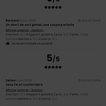
Barbara
12 juin 2026
Achat vérifié
Un short de surf génial, une coupe parfaite
Afficher original - Deutsch
Confort
: 5
Rapport qualité / prix
: 5
Taille
: Taille
/5
/5
parfaite
Matière
: 5
Coloris
: 5
/5
/5
Je recommande ce produit
5
/5
Selina
6 juin 2026
Achat vérifié
tissu fin et confortable
Afficher original - Italiano
Confort
: 5
Rapport qualité / prix
: 4
Taille
: Taille
/5
/5
parfaite
Matière
: 5
Coloris
: 4
/5
/5