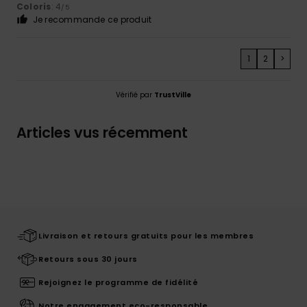
Coloris
: 4
/5
Je recommande ce produit
1
2
>
Vérifié par
TrustVille
Articles vus récemment
Livraison et retours gratuits pour les membres
Retours sous 30 jours
Rejoignez le programme de fidélité
Notre engagement eco-responsable