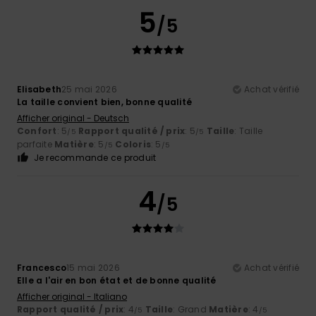
5
/5
Elisabeth
25 mai 2026
Achat vérifié
La taille convient bien, bonne qualité
Afficher original - Deutsch
Confort
: 5
Rapport qualité / prix
: 5
Taille
: Taille
/5
/5
parfaite
Matière
: 5
Coloris
: 5
/5
/5
Je recommande ce produit
4
/5
Francesco
15 mai 2026
Achat vérifié
Elle a l'air en bon état et de bonne qualité
Afficher original - Italiano
Rapport qualité / prix
: 4
Taille
: Grand
Matière
: 4
/5
/5