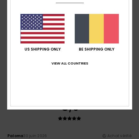
Matière
: 5
Coloris
: 5
/5
/5
Je recommande ce produit
5
/5
US SHIPPING ONLY
BE SHIPPING ONLY
Ana
6 juillet 2026
Achat vérifié
Parfait, et d'excellente qualité
VIEW ALL COUNTRIES
Afficher original - Português
Confort
: 5
Rapport qualité / prix
: 5
Taille
: Taille
/5
/5
parfaite
Matière
: 5
Coloris
: 5
/5
/5
Je recommande ce produit
5
/5
Paloma
30 juin 2026
Achat vérifié