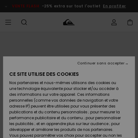
Passer
à
VENTE FLASH
-25% extra sur tout l'outlet
En profiter
l'information
sur
le
produit
français
Accéder à
HOMME
Vêtements
Vêtements
Shop
Surf Shop
Snow
Outlet
ma
Homme
Shop
Homme
commande
Homme
Nederlands
GARÇON
Continuer sans accepter
Accessoires
Accessoires
Nouveautés
Livraison
Surf Shop
Outlet
CE SITE UTILISE DES COOKIES
FEMME
Enfant
Snow
Enfant
Shop
Nos partenaires et nous-mêmes utilisons des cookies ou
Retours
Chaussures
Chaussures
A
Enfant
une technologie équivalente pour stocker et/ou accéder à
& Tongs
& Tongs
Découvrir
SURF
des informations sur votre appareil. Ces informations
Highlights
Outlet
personnelles (comme vos données de navigation et votre
Paiement
Femme
adresse IP) peuvent être utilisées pour vous présenter des
SNOW
Snow
publications et du contenu personnalisés ; pour mesurer la
Surf
Surf
Snow
Shop
Carte
performance publicitaire et du contenu ; pour personnaliser
Communauté
Femme
Cadeau
les publicités ; et en apprendre plus sur leur audience ; pour
VENTE
développer et améliorer les produits de nos partenaires.
FLASH
Snow
Snow
Vous pouvez paramétrer vos choix pour accepter ou non les