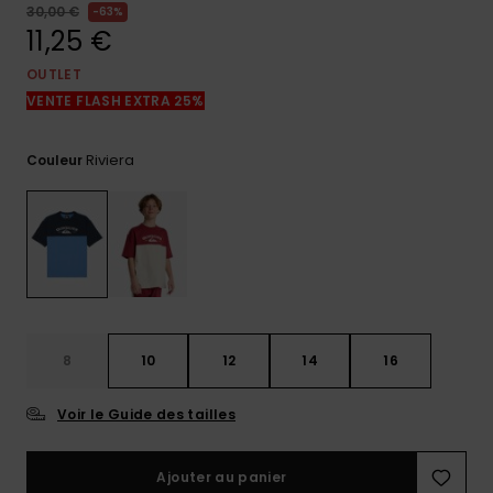
réponses
30,00 €
63%
aux
11,25 €
questions
les plus
OUTLET
fréquentes et
VENTE FLASH EXTRA 25%
notre
formulaire
de contact.
Riviera
Couleur
Consulter
la FAQ
8
10
12
14
16
Voir le Guide des tailles
Ajouter au panier