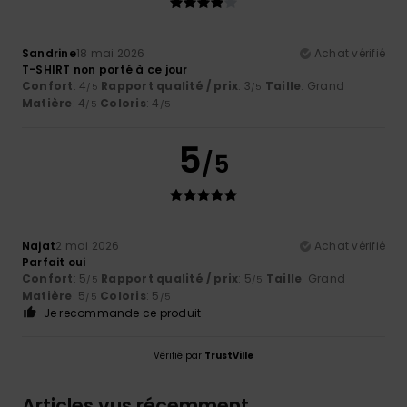
Sandrine
18 mai 2026
Achat vérifié
T-SHIRT non porté à ce jour
Confort
: 4
Rapport qualité / prix
: 3
Taille
: Grand
/5
/5
Matière
: 4
Coloris
: 4
/5
/5
5
/5
Najat
2 mai 2026
Achat vérifié
Parfait oui
Confort
: 5
Rapport qualité / prix
: 5
Taille
: Grand
/5
/5
Matière
: 5
Coloris
: 5
/5
/5
Je recommande ce produit
Vérifié par
TrustVille
Articles vus récemment