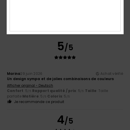
Benjamin
11 juillet 2026
Achat vérifié
………………….,,
Confort
: 5
Rapport qualité / prix
: 5
Matière
: 5
/5
/5
/5
Coloris
: 5
/5
5
/5
Marina
29 juin 2026
Achat vérifié
Un design sympa et de jolies combinaisons de couleurs
Afficher original - Deutsch
Confort
: 5
Rapport qualité / prix
: 5
Taille
: Taille
/5
/5
parfaite
Matière
: 5
Coloris
: 5
/5
/5
Je recommande ce produit
4
/5