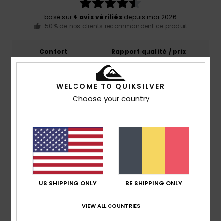
basé sur
4 avis vérifiés
depuis mai 2026
50% de nos clients recommandent ce produit
Confort
Rapport qualité / prix
4.8
4.5
WELCOME TO QUIKSILVER
Taille
Matière
Choose your country
4.8
Trop petit
Trop grand
Coloris
4.8
US SHIPPING ONLY
BE SHIPPING ONLY
5
/5
VIEW ALL COUNTRIES