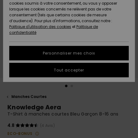
Quiksilver
A
cookies soumis à votre consentement, ou vous y opposer
Freedom
Découvrir
lorsque les cookies concernés ne relèvent pas de votre
Préférences
consentement (tels que certains cookies de mesure
Nouveautés
Nouveautés
Langue Et
d’audience). Pour plus d'informations, consultez notre :
Protection
Région
Politique d'utilisation des cookies
et
Politique de
des données
Communauté
confidentialité
A
A
AIDE &
Guide des
Découvrir
Découvrir
CONTACT
tailles
Personnaliser mes choix
COLLECTION
Démarrez
ECO-
Tout accepter
une
RESPONSABLE
conversation
pour obtenir
MAGASINS
la réponse la
plus rapide
Manches Courtes
à votre
Knowledge Aera
CARTE
question.
CADEAU
T-Shirt à manches courtes Bleu Garçon 8-16 ans
Démarrer
une
conversation
4.8
(4 Avis)
LISTE DE
ECO-BONUS
SOUHAITS
Trouvez des