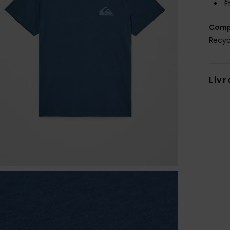
É
Comp
Recyc
Livr