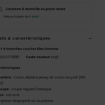
Livraison à domicile ou point relais
Prévue à partir du
11 août
ils & caractéristiques
rt à manches courtes Bleu Homme
EQYZT08181
Code couleur
brq0
téristiques
atière :
Coton, Matière jersey de coton recyclé (160
2)
oupe :
coupe regular/classique
ol :
col rond
mprimé sérigraphié sur la poitrine