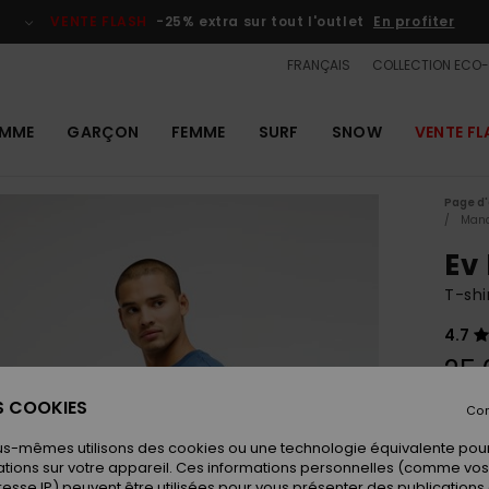
VENTE FLASH
-25% extra sur tout l'outlet
En profiter
FRANÇAIS
COLLECTION ECO
MME
GARÇON
FEMME
SURF
SNOW
VENTE FL
Page d'
Manc
Ev
T-sh
4.7
25,
ES COOKIES
Con
Coule
us-mêmes utilisons des cookies ou une technologie équivalente pour
tions sur votre appareil. Ces informations personnelles (comme v
resse IP) peuvent être utilisées pour vous présenter des publications