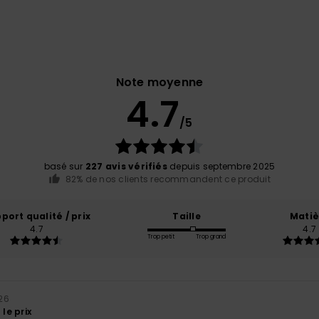
Note moyenne
4.7
/5
basé sur
227 avis vérifiés
depuis septembre 2025
82% de nos clients recommandent ce produit
port qualité / prix
Taille
Matiè
4.7
4.7
Trop petit
Trop grand
026
 le prix