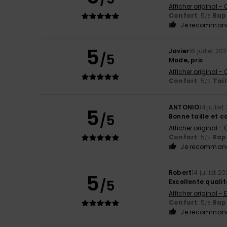
Afficher original -
Confort
: 5
Rapp
/5
Je recommand
5
Javier
16 juillet 20
/5
Mode, prix
Afficher original -
Confort
: 5
Tail
/5
ANTONIO
14 juille
5
/5
Bonne taille et 
Afficher original -
Confort
: 5
Rapp
/5
Je recommand
Robert
14 juillet 2
5
/5
Excellente qualit
Afficher original - 
Confort
: 5
Rapp
/5
Je recommand