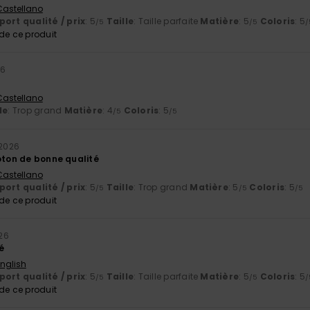
 Castellano
ort qualité / prix
: 5
Taille
: Taille parfaite
Matière
: 5
Coloris
: 5
/5
/5
/
e ce produit
26
 Castellano
le
: Trop grand
Matière
: 4
Coloris
: 5
/5
/5
t 2026
coton de bonne qualité
 Castellano
ort qualité / prix
: 5
Taille
: Trop grand
Matière
: 5
Coloris
: 5
/5
/5
/5
e ce produit
026
é
English
ort qualité / prix
: 5
Taille
: Taille parfaite
Matière
: 5
Coloris
: 5
/5
/5
/
e ce produit