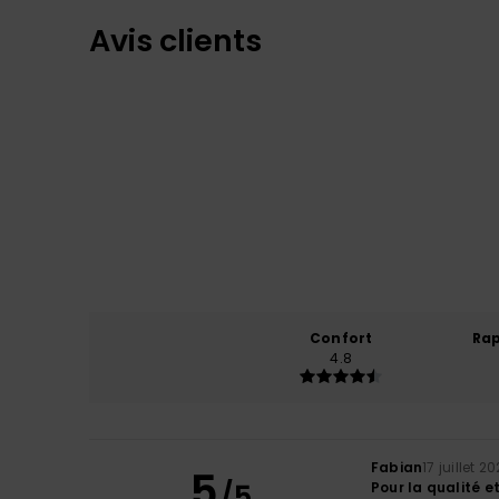
Avis clients
Confort
Rap
4.8
Fabian
17 juillet 2
5
/5
Pour la qualité et