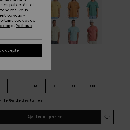
les publicités ; et
rtenaires. Vous
nt, ou vous y
ertains cookies de
ookies
et
Politique
t accepter
S
S
M
L
XL
XXL
ir le Guide des tailles
Ajouter au panier