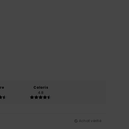
re
Coloris
4.8
Achat vérifié