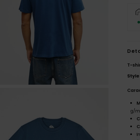
Deta
T-shi
Style
Carac
M
g/m
C
C
I