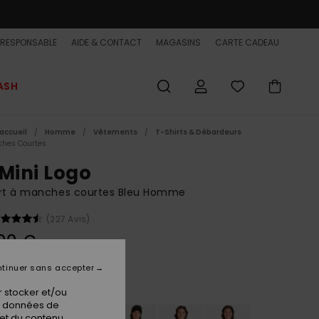
-RESPONSABLE
AIDE & CONTACT
MAGASINS
CARTE CADEAU
ASH
accueil
Homme
Vêtements
T-Shirts & Débardeurs
hes Courtes
 Mini Logo
irt à manches courtes Bleu Homme
(227 Avis)
00 €
tinuer sans accepter
Dark Denim
ur
 stocker et/ou
os données de
 et du contenu