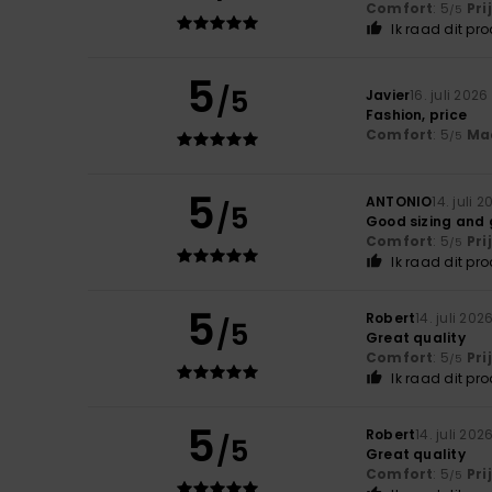
Comfort
: 5
Pri
/5
Ik raad dit pr
5
/5
Javier
16. juli 2026
Fashion, price
Comfort
: 5
Ma
/5
5
ANTONIO
14. juli 
/5
Good sizing and 
Comfort
: 5
Pri
/5
Ik raad dit pr
5
Robert
14. juli 202
/5
Great quality
Comfort
: 5
Pri
/5
Ik raad dit pr
5
Robert
14. juli 202
/5
Great quality
Comfort
: 5
Pri
/5