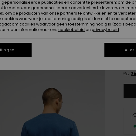
 gepersonaliseerde publicaties en content te presenteren; om de pr
nt te meten; om gepersonaliseerde advertenties te leveren; om meer
k; om de producten van onze partners te ontwikkelen en te verbetere
ookies waarvoor je toestemming nodig is al dan niet te accepteren
t gaat om cookies waarvoor geen toestemming nodig is (zoals bepa
oor meer informatie naar ons
cookiebeleid
en
privacybeleid
llingen
Alles
X
Zi