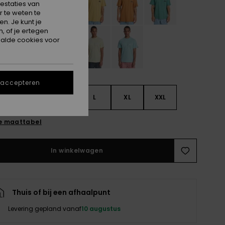
estaties van
 te weten te
n. Je kunt je
, of je ertegen
alde cookies voor
 accepteren
S
S
M
L
XL
XXL
e maattabel
In winkelwagen
Thuis of bij een afhaalpunt
Levering gepland vanaf
10 augustus