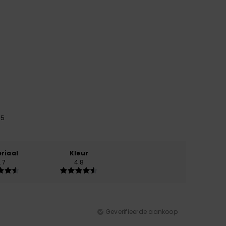
25
riaal
Kleur
.7
4.8
Geverifieerde aankoop