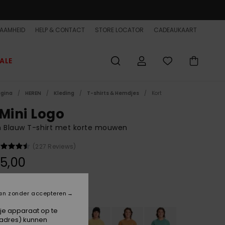
AAMHEID
HELP & CONTACT
STORE LOCATOR
CADEAUKAART
ALE
agina
HEREN
Kleding
T-shirts & Hemdjes
Kort
 Mini Logo
n Blauw T-shirt met korte mouwen
(227 Reviews)
5,00
Dark Denim
an zonder accepteren
 je apparaat op te
-adres) kunnen