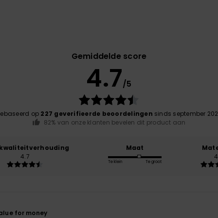
Gemiddelde score
4.7
/5
ebaseerd op
227 geverifieerde beoordelingen
sinds september 20
82% van onze klanten bevelen dit product aan
-kwaliteitverhouding
Maat
Mate
4.7
4
Te klein
Te groot
6
value for money