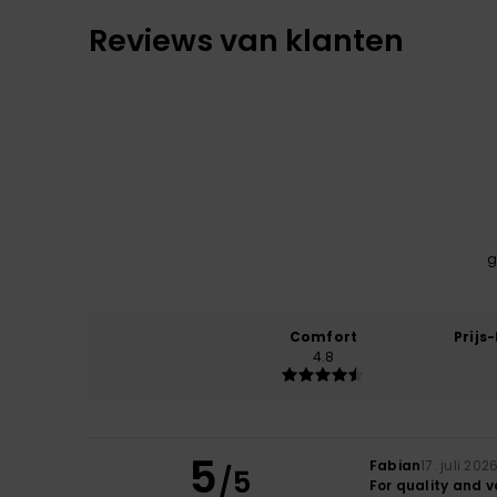
Reviews van klanten
g
Comfort
Prijs
4.8
5
Fabian
17. juli 202
/5
For quality and 