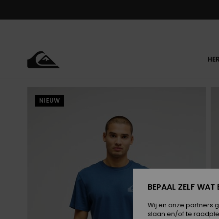
Ga
naar
Productinformatie
HE
NIEUW
BEPAAL ZELF WAT 
Wij en onze partners 
slaan en/of te raadpl