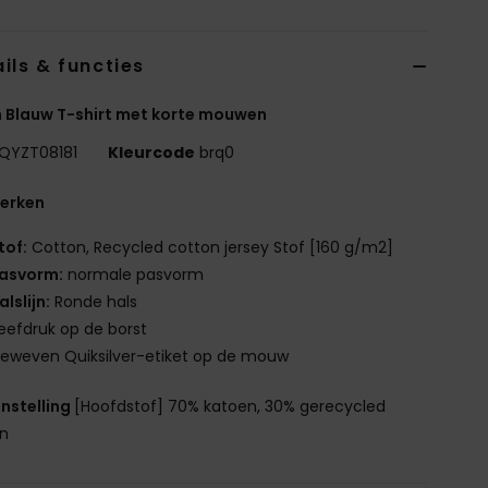
ils & functies
 Blauw T-shirt met korte mouwen
QYZT08181
Kleurcode
brq0
erken
tof:
Cotton, Recycled cotton jersey Stof [160 g/m2]
asvorm:
normale pasvorm
alslijn:
Ronde hals
eefdruk op de borst
eweven Quiksilver-etiket op de mouw
nstelling
[Hoofdstof] 70% katoen, 30% gerecycled
en