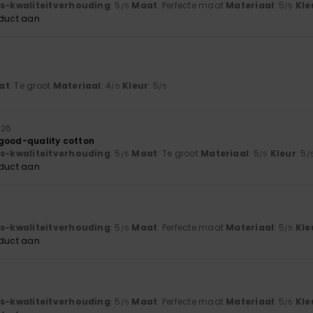
js-kwaliteitverhouding
: 5
Maat
: Perfecte maat
Materiaal
: 5
Kle
/5
/5
oduct aan
at
: Te groot
Materiaal
: 4
Kleur
: 5
/5
/5
2026
good-quality cotton
js-kwaliteitverhouding
: 5
Maat
: Te groot
Materiaal
: 5
Kleur
: 5
/5
/5
/
oduct aan
6
js-kwaliteitverhouding
: 5
Maat
: Perfecte maat
Materiaal
: 5
Kle
/5
/5
oduct aan
6
js-kwaliteitverhouding
: 5
Maat
: Perfecte maat
Materiaal
: 5
Kle
/5
/5