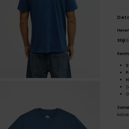
Deta
Heren
Stijl
E
Kenm
S
P
H
Z
G
Same
kato