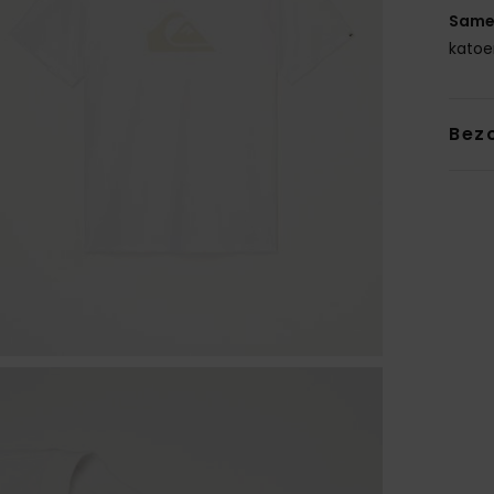
Same
kato
Bez