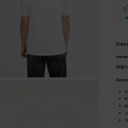
Deta
Heren
Stijl
E
Kenm
S
P
H
Z
G