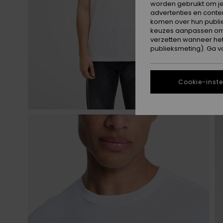
worden gebruikt om je
advertenties en conte
komen over hun publie
keuzes aanpassen om c
verzetten wanneer he
publieksmeting). Ga v
Cookie-inste