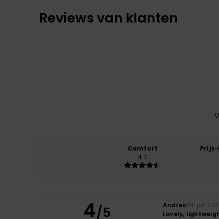
Reviews van klanten
g
Comfort
Prijs
4.7
4
Andrea
23. juli 20
/5
Lovely, lightweig