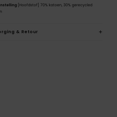
nstelling
[Hoofdstof] 70% katoen, 30% gerecycled
en
orging & Retour