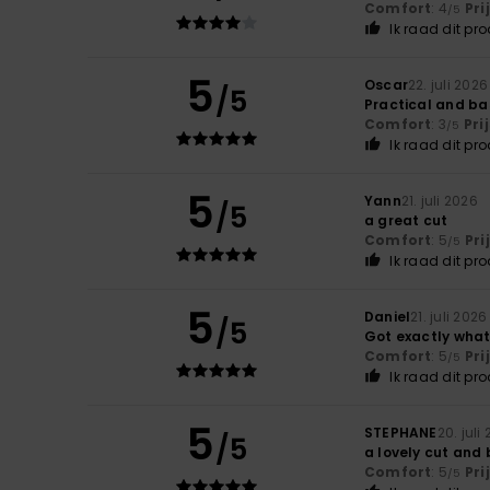
Comfort
: 4
Pri
/5
Ik raad dit pr
5
Oscar
22. juli 2026
/5
Practical and ba
Comfort
: 3
Pri
/5
Ik raad dit pr
5
Yann
21. juli 2026
/5
a great cut
Comfort
: 5
Pri
/5
Ik raad dit pr
5
Daniel
21. juli 2026
/5
Got exactly what 
Comfort
: 5
Pri
/5
Ik raad dit pr
5
STEPHANE
20. juli
/5
a lovely cut and 
Comfort
: 5
Pri
/5