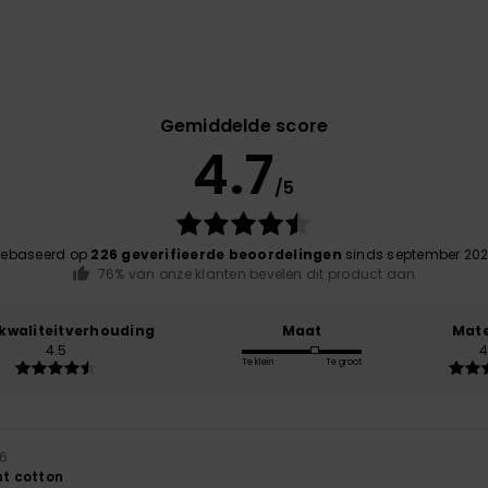
Gemiddelde score
4.7
/5
ebaseerd op
226 geverifieerde beoordelingen
sinds september 20
76% van onze klanten bevelen dit product aan
-kwaliteitverhouding
Maat
Mate
4.5
4
Te klein
Te groot
26
ht cotton