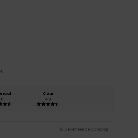
25
riaal
Kleur
.6
4.8
Geverifieerde aankoop