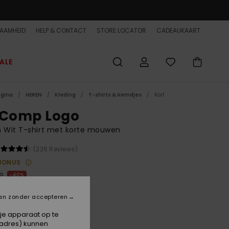
AAMHEID
HELP & CONTACT
STORE LOCATOR
CADEAUKAART
ALE
agina
HEREN
Kleding
T-shirts & Hemdjes
Kort
 Comp Logo
 Wit T-shirt met korte mouwen
(226 Reviews)
BONUS
0
40%
5,00
an zonder accepteren
ET
 je apparaat op te
ON SALE EXTRA 25% OFF
-adres) kunnen