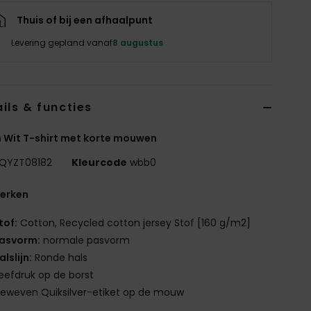
Thuis of bij een afhaalpunt
Levering gepland vanaf
8 augustus
ils & functies
 Wit T-shirt met korte mouwen
QYZT08182
Kleurcode
wbb0
erken
tof:
Cotton, Recycled cotton jersey Stof [160 g/m2]
asvorm:
normale pasvorm
alslijn:
Ronde hals
eefdruk op de borst
eweven Quiksilver-etiket op de mouw