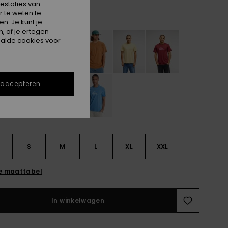
estaties van
 te weten te
White
n. Je kunt je
, of je ertegen
alde cookies voor
 accepteren
S
S
M
L
XL
XXL
e maattabel
In winkelwagen