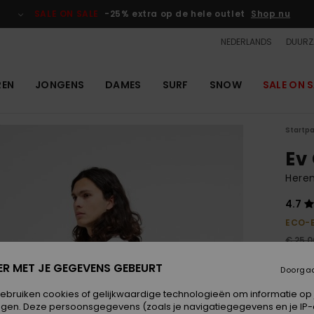
SALE ON SALE
-25% extra op de hele outlet
Shop nu
NEDERLANDS
DUURZ
REN
JONGENS
DAMES
SURF
SNOW
SALE ON S
Startp
Ev
Heren
4.7
ECO-
€ 25,0
€ 1
ER MET JE GEGEVENS GEBEURT
Doorga
OUTL
gebruiken cookies of gelijkwaardige technologieën om informatie op
SALE 
egen. Deze persoonsgegevens (zoals je navigatiegegevens en je IP