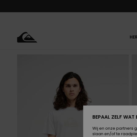
Ga
naar
Productinformatie
HE
BEPAAL ZELF WAT 
Wij en onze partners 
slaan en/of te raadpl