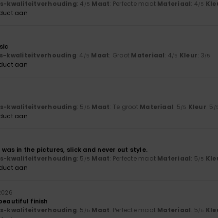
js-kwaliteitverhouding
: 4
Maat
: Perfecte maat
Materiaal
: 4
Kle
/5
/5
oduct aan
sic
js-kwaliteitverhouding
: 4
Maat
: Groot
Materiaal
: 4
Kleur
: 3
/5
/5
/5
oduct aan
js-kwaliteitverhouding
: 5
Maat
: Te groot
Materiaal
: 5
Kleur
: 5
/5
/5
/
oduct aan
was in the pictures, slick and never out style.
js-kwaliteitverhouding
: 5
Maat
: Perfecte maat
Materiaal
: 5
Kle
/5
/5
oduct aan
 2026
beautiful finish
js-kwaliteitverhouding
: 5
Maat
: Perfecte maat
Materiaal
: 5
Kle
/5
/5