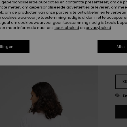
 gepersonaliseerde publicaties en content te presenteren; om de pr
nt te meten; om gepersonaliseerde advertenties te leveren; om meer
Kleur
k; om de producten van onze partners te ontwikkelen en te verbetere
ookies waarvoor je toestemming nodig is al dan niet te accepteren
t gaat om cookies waarvoor geen toestemming nodig is (zoals bepa
oor meer informatie naar ons
cookiebeleid
en
privacybeleid
llingen
Alles
X
Zi