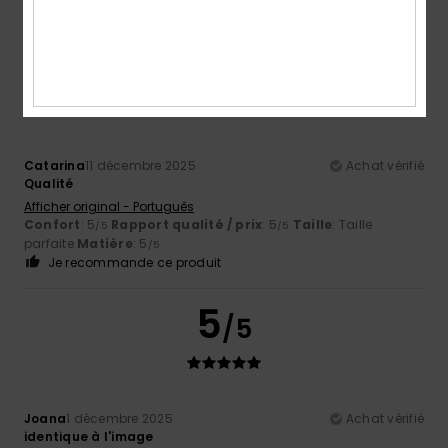
Je recommande ce produit
5
/5
Catarina
11 décembre 2025
Achat vérifié
Qualité
Afficher original - Português
Confort
: 5
Rapport qualité / prix
: 5
Taille
: Taille
/5
/5
parfaite
Matière
: 5
/5
Je recommande ce produit
5
/5
Joana
1 décembre 2025
Achat vérifié
identique à l'image