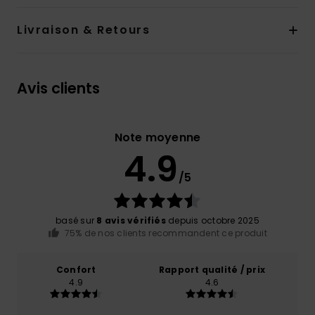
Livraison & Retours
Avis clients
Note moyenne
4.9
/5
basé sur
8 avis vérifiés
depuis octobre 2025
75% de nos clients recommandent ce produit
Confort
Rapport qualité / prix
4.9
4.6