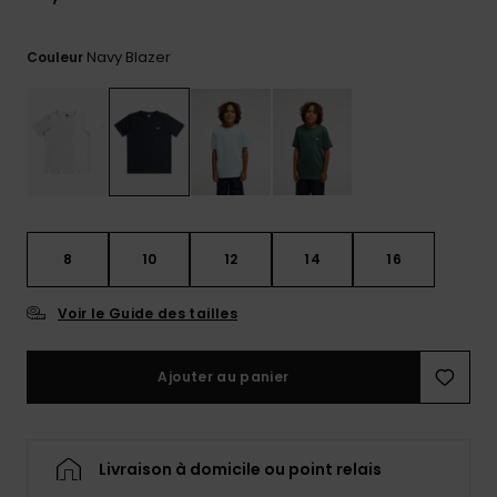
réponses
aux
questions
Navy Blazer
Couleur
les plus
fréquentes et
notre
formulaire
de contact.
Consulter
la FAQ
8
10
12
14
16
Voir le Guide des tailles
Ajouter au panier
Livraison à domicile ou point relais