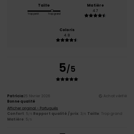
Taille
Matière
4.7
Trop petit
Trop grand
Coloris
4.8
5
/5
Patrícia
25 février 2026
Achat vérifié
Bonne qualité
Afficher original - Português
Confort
: 5
Rapport qualité / prix
: 3
Taille
: Trop grand
/5
/5
Matière
: 5
/5