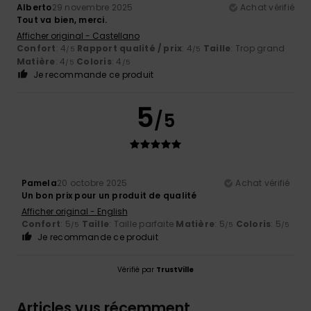
Alberto
29 novembre 2025
Achat vérifié
Tout va bien, merci.
Afficher original - Castellano
Confort
: 4
Rapport qualité / prix
: 4
Taille
: Trop grand
/5
/5
Matière
: 4
Coloris
: 4
/5
/5
Je recommande ce produit
5
/5
Pamela
20 octobre 2025
Achat vérifié
Un bon prix pour un produit de qualité
Afficher original - English
Confort
: 5
Taille
: Taille parfaite
Matière
: 5
Coloris
: 5
/5
/5
/5
Je recommande ce produit
Vérifié par
TrustVille
Articles vus récemment