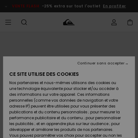
Passer
à
VENTE FLASH
-25% extra sur tout l'outlet
En profiter
l'information
sur
le
produit
français
Accéder à
HOMME
Vêtements
Vêtements
Shop
Surf Shop
Snow
Outlet
ma
Homme
Shop
Homme
commande
Homme
Nederlands
GARÇON
Continuer sans accepter
Accessoires
Accessoires
Nouveautés
Livraison
Surf Shop
Outlet
CE SITE UTILISE DES COOKIES
FEMME
Enfant
Snow
Enfant
Shop
Nos partenaires et nous-mêmes utilisons des cookies ou
Retours
Chaussures
Chaussures
A
Enfant
une technologie équivalente pour stocker et/ou accéder à
& Tongs
& Tongs
Découvrir
SURF
des informations sur votre appareil. Ces informations
Highlights
Outlet
personnelles (comme vos données de navigation et votre
Paiement
Femme
adresse IP) peuvent être utilisées pour vous présenter des
SNOW
Snow
publications et du contenu personnalisés ; pour mesurer la
Surf
Surf
Snow
Shop
Carte
performance publicitaire et du contenu ; pour personnaliser
Communauté
Femme
Cadeau
les publicités ; et en apprendre plus sur leur audience ; pour
VENTE
développer et améliorer les produits de nos partenaires.
FLASH
Snow
Snow
Vous pouvez paramétrer vos choix pour accepter ou non les