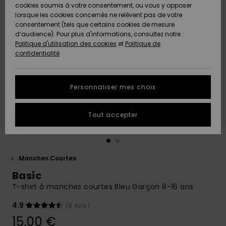
Quiksilver
A
cookies soumis à votre consentement, ou vous y opposer
Freedom
Découvrir
lorsque les cookies concernés ne relèvent pas de votre
Préférences
consentement (tels que certains cookies de mesure
Nouveautés
Nouveautés
Langue Et
d’audience). Pour plus d'informations, consultez notre :
Protection
Région
Politique d'utilisation des cookies
et
Politique de
des données
Communauté
confidentialité
A
A
AIDE &
Guide des
Découvrir
Découvrir
CONTACT
tailles
Personnaliser mes choix
COLLECTION
Démarrez
ECO-
Tout accepter
une
RESPONSABLE
conversation
pour obtenir
MAGASINS
la réponse la
plus rapide
Manches Courtes
à votre
Basic
CARTE
question.
CADEAU
T-shirt à manches courtes Bleu Garçon 8-16 ans
Démarrer
une
conversation
4.9
(8 Avis)
LISTE DE
15,00 €
SOUHAITS
Trouvez des