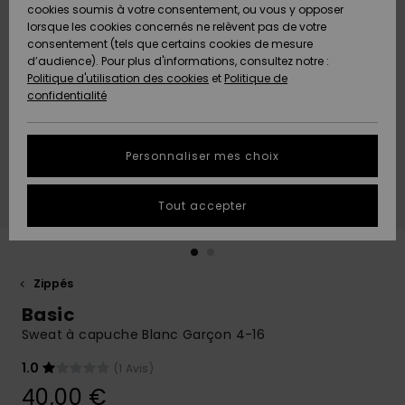
Quiksilver
A
cookies soumis à votre consentement, ou vous y opposer
Freedom
Découvrir
lorsque les cookies concernés ne relèvent pas de votre
Préférences
consentement (tels que certains cookies de mesure
Nouveautés
Nouveautés
Langue Et
d’audience). Pour plus d'informations, consultez notre :
Protection
Région
Politique d'utilisation des cookies
et
Politique de
des données
Communauté
confidentialité
A
A
AIDE &
Guide des
Découvrir
Découvrir
CONTACT
tailles
Personnaliser mes choix
COLLECTION
Démarrez
ECO-
Tout accepter
une
RESPONSABLE
conversation
pour obtenir
MAGASINS
la réponse la
plus rapide
Zippés
à votre
Basic
CARTE
question.
CADEAU
Sweat à capuche Blanc Garçon 4-16
Démarrer
une
conversation
1.0
(1 Avis)
LISTE DE
40,00 €
SOUHAITS
Trouvez des