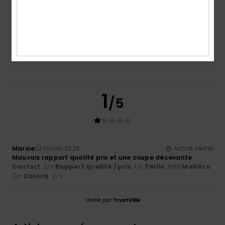
2.0
Trop petit
Trop grand
Coloris
2.0
1
/5
Marine
23 février 2026
Achat vérifié
Mauvais rapport qualité prix et une coupe décevante
Confort
: 3
Rapport qualité / prix
: 1
Taille
: Petit
Matière
:
/5
/5
2
Coloris
: 2
/5
/5
Vérifié par
TrustVille