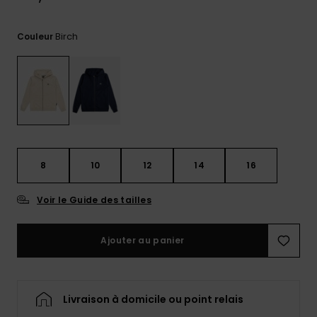
réponses
aux
questions
Birch
Couleur
les plus
fréquentes et
notre
formulaire
de contact.
Consulter
la FAQ
8
10
12
14
16
Voir le Guide des tailles
Ajouter au panier
Livraison à domicile ou point relais