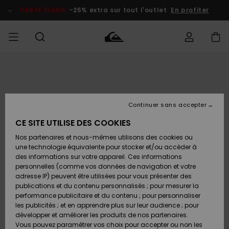
Passer
à
VENTE FLASH
-25% extra sur tout l'outlet
En profiter
l'information
sur
le
produit
français
Accéder à
HOMME
Vêtements
Vêtements
Shop
Surf Shop
Snow
Outlet
ma
Homme
Shop
Homme
commande
Homme
Nederlands
GARÇON
Continuer sans accepter
Accessoires
Accessoires
Nouveautés
Livraison
Surf Shop
Outlet
CE SITE UTILISE DES COOKIES
FEMME
Enfant
Snow
Enfant
Shop
Nos partenaires et nous-mêmes utilisons des cookies ou
Retours
Chaussures
Chaussures
A
Enfant
une technologie équivalente pour stocker et/ou accéder à
& Tongs
& Tongs
Découvrir
SURF
des informations sur votre appareil. Ces informations
Highlights
Outlet
personnelles (comme vos données de navigation et votre
Paiement
Femme
adresse IP) peuvent être utilisées pour vous présenter des
SNOW
Snow
publications et du contenu personnalisés ; pour mesurer la
Surf
Surf
Snow
Shop
Carte
performance publicitaire et du contenu ; pour personnaliser
Communauté
Femme
Cadeau
les publicités ; et en apprendre plus sur leur audience ; pour
VENTE
développer et améliorer les produits de nos partenaires.
FLASH
Snow
Snow
Vous pouvez paramétrer vos choix pour accepter ou non les