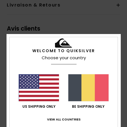
Livraison & Retours
Avis clients
Note moyenne
WELCOME TO QUIKSILVER
1.0
Choose your country
/5
basé sur
1 avis vérifiés
depuis février 2026
0% de nos clients recommandent ce produit
Confort
Rapport qualité / prix
US SHIPPING ONLY
BE SHIPPING ONLY
3.0
1.0
VIEW ALL COUNTRIES
Taille
Matière