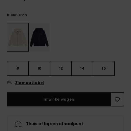
FAQ
bekijken
Birch
Kleur
8
10
12
14
16
Zie maattabel
In winkelwagen
Thuis of bij een afhaalpunt