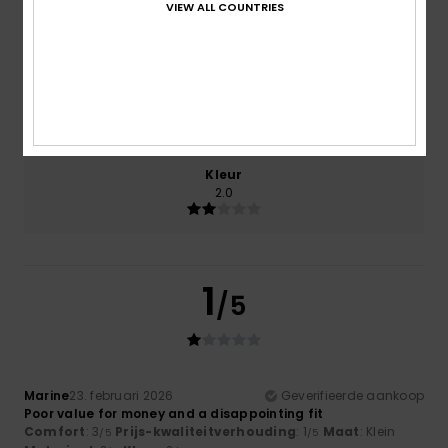
VIEW ALL COUNTRIES
Prijs-kwaliteitverhouding
1.0
Maat
Materiaal
2.0
Te klein
Te groot
Kleur
2.0
1
/5
Marine
23. februari 2026
Geverifieerde aankoop
Poor value for money and a disappointing fit
Comfort
: 3
Prijs-kwaliteitverhouding
: 1
Maat
: Klein
/5
/5