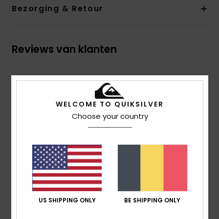
Bezorging & Retour
Reviews van klanten
Gemiddelde score
1.0
WELCOME TO QUIKSILVER
/5
Choose your country
gebaseerd op
1 geverifieerde beoordelingen
sinds
februari 2026
0% van onze klanten bevelen dit product aan
Comfort
3.0
US SHIPPING ONLY
BE SHIPPING ONLY