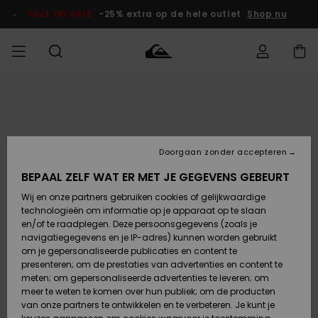
Ga
naar
SALE ON SALE
-25% extra op de hele outlet
Shop nu
Productinformatie
français
Toegang tot
HEREN
Kleding
Kleding
Shop
Heren Surf
Heren Snow
HEREN
mijn bestelling
Shop
Shop
OUTLET
Nederlands
JONGENS
Levering
Accessoires
Accessoires
Nieuw
Doorgaan zonder accepteren
Toegekomen
Kinderen
Kinderen
Outlet
DAMES
Surf Shop
Snow Shop
Kinderen
BEPAAL ZELF WAT ER MET JE GEGEVENS GEBEURT
Retouren
Wij en onze partners gebruiken cookies of gelijkwaardige
Schoenen &
Schoenen &
technologieën om informatie op je apparaat op te slaan
Slippers
Slippers
Highlights
SURF
Betaling
Highlights
Dames
VROUW
en/of te raadplegen. Deze persoonsgegevens (zoals je
Snow Shop
OUTLET
navigatiegegevens en je IP-adres) kunnen worden gebruikt
SNOW
om je gepersonaliseerde publicaties en content te
Giftcard
Surf /
Surf /
Snow
presenteren; om de prestaties van advertenties en content te
Water
Water
Community
meten; om gepersonaliseerde advertenties te leveren; om
Highlights
SALE ON
meer te weten te komen over hun publiek; om de producten
Quiksilver
SALE
van onze partners te ontwikkelen en te verbeteren. Je kunt je
Freedom