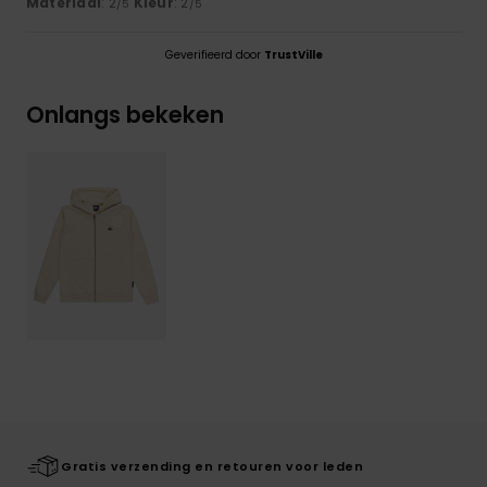
Materiaal
: 2
Kleur
: 2
/5
/5
Geverifieerd door
TrustVille
Onlangs bekeken
Gratis verzending en retouren voor leden