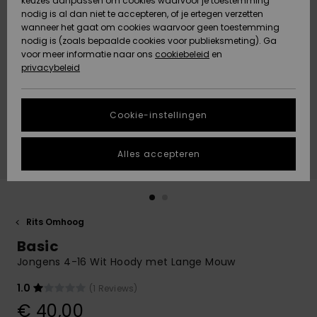
keuzes aanpassen om cookies waarvoor je toestemming
Snow
Sneeuw
nodig is al dan niet te accepteren, of je ertegen verzetten
Gemeenschap
Gegevensbescherming
wanneer het gaat om cookies waarvoor geen toestemming
Regio- En
nodig is (zoals bepaalde cookies voor publieksmeting). Ga
Taalinstellingen
voor meer informatie naar ons
Nieuw
Nieuw
cookiebeleid
en
Maattabel
Toegekomen
Toegekomen
privacybeleid
HELP &
CONTACT
Start een
Cookie-instellingen
Highlights
Highlights
gesprek om het
snelste
DUURZAAMHEID
antwoord op je
Alles accepteren
vraag te
STORE LOCATOR
krijgen.
Gesprek
starten
CADEAUKAART
Rits Omhoog
Vind
Basic
VERLANGLIJST
antwoorden op
de meest
Jongens 4-16 Wit Hoody met Lange Mouw
gestelde
vragen en ons
1.0
(1 Reviews)
contactformulier.
€ 40,00