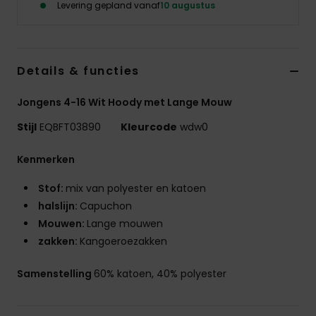
Levering gepland vanaf
10 augustus
Details & functies
Jongens 4-16 Wit Hoody met Lange Mouw
Stijl
EQBFT03890
Kleurcode
wdw0
Kenmerken
Stof:
mix van polyester en katoen
halslijn:
Capuchon
Mouwen:
Lange mouwen
zakken:
Kangoeroezakken
Samenstelling
60% katoen, 40% polyester