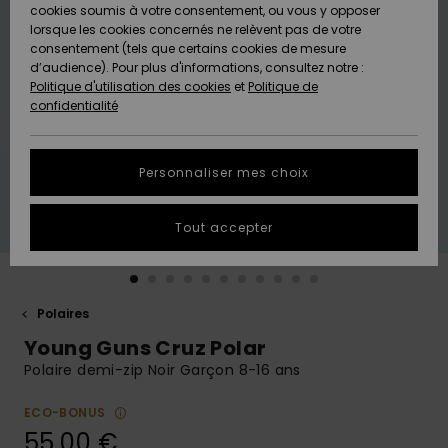
Quiksilver
A
cookies soumis à votre consentement, ou vous y opposer
Freedom
Découvrir
lorsque les cookies concernés ne relèvent pas de votre
Préférences
consentement (tels que certains cookies de mesure
Nouveautés
Nouveautés
Langue Et
d’audience). Pour plus d'informations, consultez notre :
Protection
Région
Politique d'utilisation des cookies
et
Politique de
des données
Communauté
confidentialité
A
A
AIDE &
Guide des
Découvrir
Découvrir
CONTACT
tailles
Personnaliser mes choix
COLLECTION
Démarrez
ECO-
Tout accepter
une
RESPONSABLE
conversation
pour obtenir
MAGASINS
la réponse la
plus rapide
Polaires
à votre
Young Guns Cruz Polar
CARTE
question.
CADEAU
Polaire demi-zip Noir Garçon 8-16 ans
Démarrer
une
conversation
ECO-BONUS
LISTE DE
55,00 €
SOUHAITS
Trouvez des