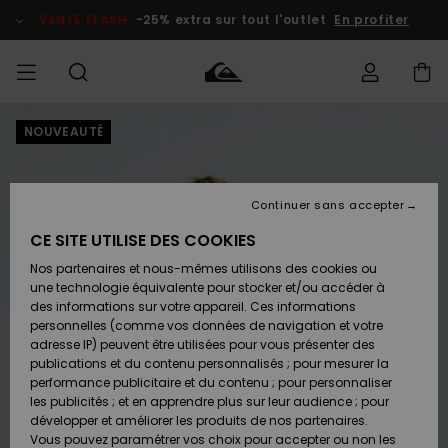
Passer
à
VENTE FLASH
-25% extra sur tout l'outlet
En profiter
l'information
sur
le
produit
NOUVEAUTÉ
français
Accéder à
HOMME
Vêtements
Vêtements
Shop
Surf Shop
Snow
Outlet
ma
Homme
Shop
Homme
commande
Homme
Nederlands
GARÇON
Continuer sans accepter
Accessoires
Accessoires
Nouveautés
Livraison
Surf Shop
Outlet
CE SITE UTILISE DES COOKIES
FEMME
Enfant
Snow
Enfant
Shop
Nos partenaires et nous-mêmes utilisons des cookies ou
Retours
Chaussures
Chaussures
A
Enfant
une technologie équivalente pour stocker et/ou accéder à
& Tongs
& Tongs
Découvrir
SURF
des informations sur votre appareil. Ces informations
Highlights
Outlet
personnelles (comme vos données de navigation et votre
Paiement
Femme
adresse IP) peuvent être utilisées pour vous présenter des
SNOW
Snow
publications et du contenu personnalisés ; pour mesurer la
Surf
Surf
Snow
Shop
Carte
performance publicitaire et du contenu ; pour personnaliser
Communauté
Femme
Cadeau
les publicités ; et en apprendre plus sur leur audience ; pour
VENTE
développer et améliorer les produits de nos partenaires.
FLASH
Snow
Snow
Vous pouvez paramétrer vos choix pour accepter ou non les