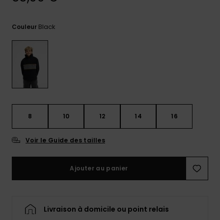
réponses
aux
questions
Black
Couleur
les plus
fréquentes et
notre
formulaire
de contact.
Consulter
la FAQ
8
10
12
14
16
Voir le Guide des tailles
Ajouter au panier
Livraison à domicile ou point relais