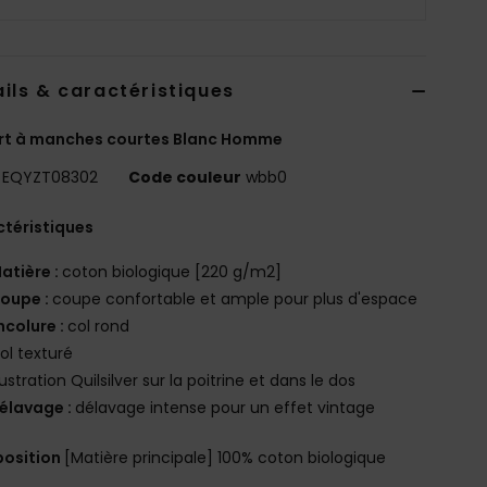
ils & caractéristiques
rt à manches courtes Blanc Homme
EQYZT08302
Code couleur
wbb0
téristiques
atière :
coton biologique [220 g/m2]
oupe :
coupe confortable et ample pour plus d'espace
ncolure :
col rond
ol texturé
llustration Quilsilver sur la poitrine et dans le dos
élavage :
délavage intense pour un effet vintage
osition
[Matière principale] 100% coton biologique