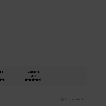
re
Coloris
4.8
Achat vérifié