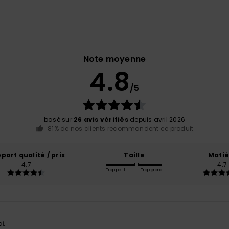
Note moyenne
4.8
/5
basé sur
26 avis vérifiés
depuis avril 2026
81% de nos clients recommandent ce produit
port qualité / prix
Taille
Matiè
4.7
4.7
Trop petit
Trop grand
i.