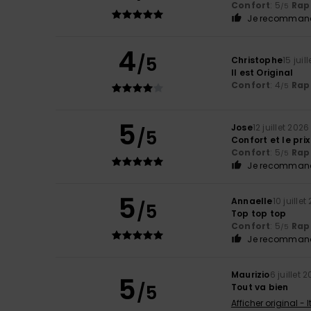
Confort
: 5
Rapp
/5
Je recommand
4
/5
Christophe
15 juil
Il est Original
Confort
: 4
Rapp
/5
5
Jose
12 juillet 2026
/5
Confort et le prix
Confort
: 5
Rapp
/5
Je recommand
5
Annaelle
10 juillet
/5
Top top top
Confort
: 5
Rapp
/5
Je recommand
Maurizio
6 juillet 
5
/5
Tout va bien
Afficher original - 