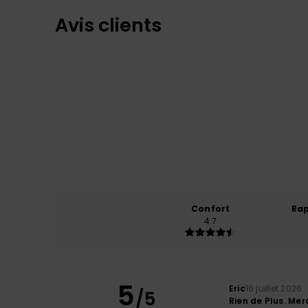
Avis clients
Confort
Rap
4.7
5
Eric
16 juillet 2026
/5
Rien de Plus. Merc