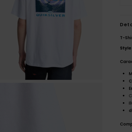
Deta
T-Shi
Style
Carac
M
C
E
C
I
d
Comp