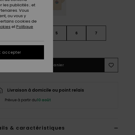
les publicités ; et
rtenaires. Vous
nt, ou vous y
ertains cookies de
ookies
et
Politique
3
4
5
6
7
ir le Guide des tailles
t accepter
Ajouter au panier
Livraison à domicile ou point relais
Prévue à partir du
10 août
ils & caractéristiques