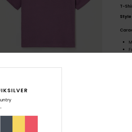
T-Shi
Style
Carac
M
F
déc
M
g/m
C
C
IKSILVER
A
untry
M
Comp
recyc