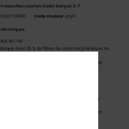
rt manches courtes Violet Garçon 2-7
EQKZT03600
Code couleur
pny0
téristiques
ADE BETTER
abriqué avec 25 % de fibres de coton recyclé issues de
hets textiles pré-consommation
atière :
jersey 70 % coton, 30 % coton recyclé [160
2]
oupe :
Regular
ol :
col rond
utre :
sérigraphie poitrine et dos
arquage :
étiquette tissée sur la couture latérale
osition
[Matière principale] 70% coton, 30% coton
lé