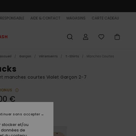
-RESPONSABLE
AIDE & CONTACT
MAGASINS
CARTE CADEAU
ASH
accueil
Garçon
Vêtements
T-Shirts
Manches Courtes
ucks
rt manches courtes Violet Garçon 2-7
BONUS
00 €
tinuer sans accepter
Grape Jam
ur
 stocker et/ou
os données de
 et du contenu