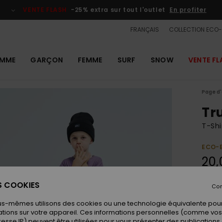
VENTE FLASH
-25% extra sur tout l'outlet
En profiter
FRANÇAIS
COLLECTION ECO
MME
GARÇON
FEMME
SURF
SNOW
VENTE FL
Page d'
Tr
T-Shi
ECO-
20,
ES COOKIES
Con
Coule
us-mêmes utilisons des cookies ou une technologie équivalente pour
tions sur votre appareil. Ces informations personnelles (comme v
resse IP) peuvent être utilisées pour vous présenter des publications