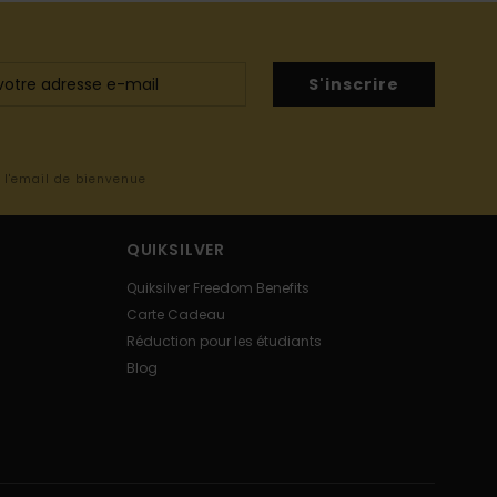
S'inscrire
s l'email de bienvenue
QUIKSILVER
Quiksilver Freedom Benefits
Carte Cadeau
Réduction pour les étudiants
Blog