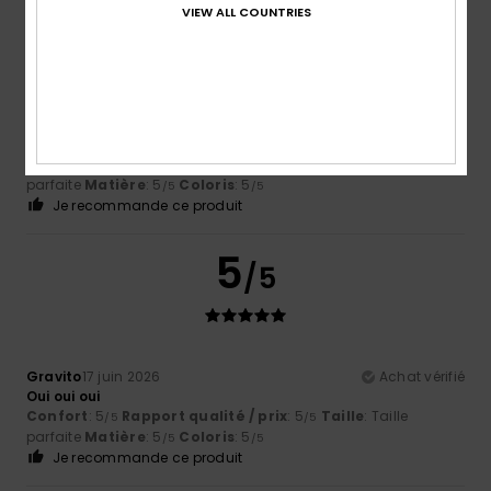
VIEW ALL COUNTRIES
Christine
8 juillet 2026
Achat vérifié
Nous avons cherché désespérément un short pour un
mariage. Et ouf c'est chez vous que nous l avons trouvé
après avoir fait plusieurs magasins
Confort
: 5
Rapport qualité / prix
: 4
Taille
: Taille
/5
/5
parfaite
Matière
: 5
Coloris
: 5
/5
/5
Je recommande ce produit
5
/5
Gravito
17 juin 2026
Achat vérifié
Oui oui oui
Confort
: 5
Rapport qualité / prix
: 5
Taille
: Taille
/5
/5
parfaite
Matière
: 5
Coloris
: 5
/5
/5
Je recommande ce produit