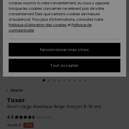
Quiksilver
A
cookies soumis à votre consentement, ou vous y opposer
Freedom
Découvrir
lorsque les cookies concernés ne relèvent pas de votre
Préférences
consentement (tels que certains cookies de mesure
Nouveautés
Nouveautés
Langue Et
d’audience). Pour plus d'informations, consultez notre :
Protection
Région
Politique d'utilisation des cookies
et
Politique de
des données
Communauté
confidentialité
A
A
AIDE &
Guide des
Découvrir
Découvrir
CONTACT
tailles
Personnaliser mes choix
COLLECTION
Démarrez
ECO-
Tout accepter
une
RESPONSABLE
conversation
pour obtenir
MAGASINS
la réponse la
plus rapide
Shorts
à votre
Taxer
CARTE
question.
CADEAU
Short cargo élastique Beige Garçon 8-16 ans
Démarrer
une
conversation
4.9
(8 Avis)
LISTE DE
45,00 €
SOUHAITS
63%
Trouvez des