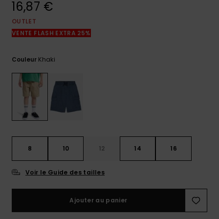
16,87 €
réponses
aux
questions
OUTLET
les plus
VENTE FLASH EXTRA 25%
fréquentes et
notre
formulaire
Khaki
Couleur
de contact.
Consulter
la FAQ
8
10
12
14
16
Voir le Guide des tailles
Ajouter au panier