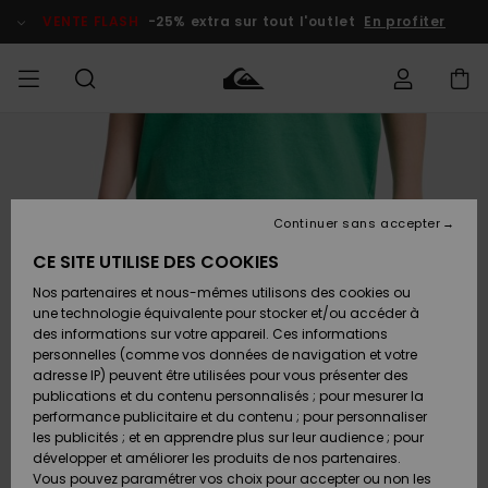
Passer
à
VENTE FLASH
-25% extra sur tout l'outlet
En profiter
l'information
sur
le
produit
français
Accéder à
HOMME
Vêtements
Vêtements
Shop
Surf Shop
Snow
Outlet
ma
Homme
Shop
Homme
commande
Homme
Nederlands
GARÇON
Continuer sans accepter
Accessoires
Accessoires
Nouveautés
Livraison
Surf Shop
Outlet
CE SITE UTILISE DES COOKIES
FEMME
Enfant
Snow
Enfant
Shop
Nos partenaires et nous-mêmes utilisons des cookies ou
Retours
Chaussures
Chaussures
A
Enfant
une technologie équivalente pour stocker et/ou accéder à
& Tongs
& Tongs
Découvrir
SURF
des informations sur votre appareil. Ces informations
Highlights
Outlet
personnelles (comme vos données de navigation et votre
Paiement
Femme
adresse IP) peuvent être utilisées pour vous présenter des
SNOW
Snow
publications et du contenu personnalisés ; pour mesurer la
Surf
Surf
Snow
Shop
Carte
performance publicitaire et du contenu ; pour personnaliser
Communauté
Femme
Cadeau
les publicités ; et en apprendre plus sur leur audience ; pour
VENTE
développer et améliorer les produits de nos partenaires.
FLASH
Snow
Snow
Vous pouvez paramétrer vos choix pour accepter ou non les