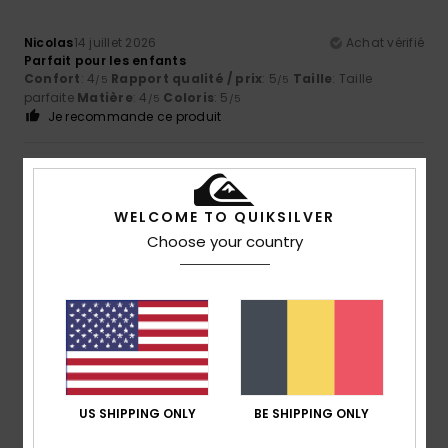
Nicolas
14 juillet 2026
Achat vérifié
Parfait pour les enfants
Confort
: 4
Rapport qualité / prix
: 5
Taille
: Taille
/5
/5
parfaite
Matière
: 4
Coloris
: 5
/5
/5
Je recommande ce produit
5
/5
WELCOME TO QUIKSILVER
Choose your country
Miren
10 juillet 2026
Achat vérifié
Magnifique et confortable
Afficher original - Castellano
Confort
: 5
Rapport qualité / prix
: 4
Taille
: Taille
/5
/5
parfaite
Matière
: 5
Coloris
: 5
/5
/5
Je recommande ce produit
5
US SHIPPING ONLY
BE SHIPPING ONLY
/5