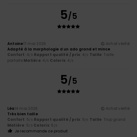
5
/5
Antoine
17 mai 2026
Achat vérifié
Adapté à la morphologie d un ado grand et mince
Confort
: 4
Rapport qualité / prix
: 4
Taille
: Taille
/5
/5
parfaite
Matière
: 4
Coloris
: 4
/5
/5
5
/5
Léa
14 mai 2026
Achat vérifié
Très bien taille
Confort
: 5
Rapport qualité / prix
: 5
Taille
: Trop grand
/5
/5
Matière
: 5
Coloris
: 5
/5
/5
Je recommande ce produit