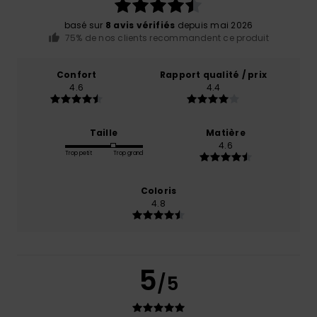
basé sur
8 avis vérifiés
depuis mai 2026
75% de nos clients recommandent ce produit
Confort
Rapport qualité / prix
4.6
4.4
Taille
Matière
4.6
Trop petit
Trop grand
Coloris
4.8
5
/5