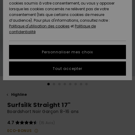
Quiksilver
A
cookies soumis à votre consentement, ou vous y opposer
Freedom
Découvrir
lorsque les cookies concernés ne relèvent pas de votre
Préférences
consentement (tels que certains cookies de mesure
Nouveautés
Nouveautés
Langue Et
d’audience). Pour plus d'informations, consultez notre :
Protection
Région
Politique d'utilisation des cookies
et
Politique de
des données
Communauté
confidentialité
A
A
AIDE &
Guide des
Découvrir
Découvrir
CONTACT
tailles
Personnaliser mes choix
COLLECTION
Démarrez
ECO-
Tout accepter
une
RESPONSABLE
conversation
pour obtenir
MAGASINS
la réponse la
plus rapide
Highline
à votre
Surfsilk Straight 17"
CARTE
question.
CADEAU
Boardshort Noir Garçon 8-16 ans
Démarrer
une
conversation
4.7
(15 Avis)
LISTE DE
ECO-BONUS
SOUHAITS
Trouvez des