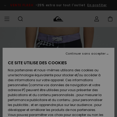
Passer
à
VENTE FLASH
-25% extra sur tout l'outlet
En profiter
l'information
sur
le
produit
français
Accéder à
HOMME
Vêtements
Vêtements
Shop
Surf Shop
Snow
Outlet
ma
Homme
Shop
Homme
commande
Homme
Nederlands
GARÇON
Continuer sans accepter
Accessoires
Accessoires
Nouveautés
Livraison
Surf Shop
Outlet
CE SITE UTILISE DES COOKIES
FEMME
Enfant
Snow
Enfant
Shop
Nos partenaires et nous-mêmes utilisons des cookies ou
Retours
Chaussures
Chaussures
A
Enfant
une technologie équivalente pour stocker et/ou accéder à
& Tongs
& Tongs
Découvrir
SURF
des informations sur votre appareil. Ces informations
Highlights
Outlet
personnelles (comme vos données de navigation et votre
Paiement
Femme
adresse IP) peuvent être utilisées pour vous présenter des
SNOW
Snow
publications et du contenu personnalisés ; pour mesurer la
Surf
Surf
Snow
Shop
Carte
performance publicitaire et du contenu ; pour personnaliser
Communauté
Femme
Cadeau
les publicités ; et en apprendre plus sur leur audience ; pour
VENTE
développer et améliorer les produits de nos partenaires.
FLASH
Snow
Snow
Vous pouvez paramétrer vos choix pour accepter ou non les