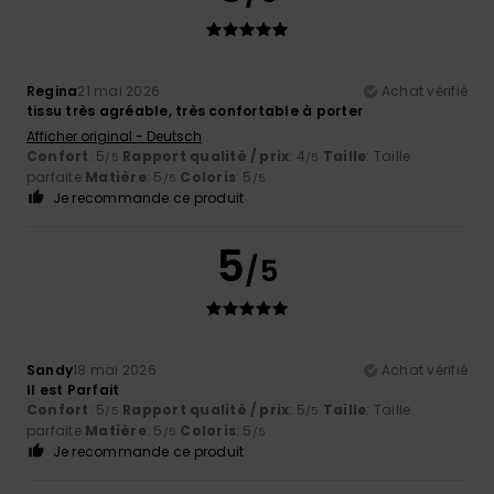
Regina
21 mai 2026
Achat vérifié
tissu très agréable, très confortable à porter
Afficher original - Deutsch
Confort
: 5
Rapport qualité / prix
: 4
Taille
: Taille
/5
/5
parfaite
Matière
: 5
Coloris
: 5
/5
/5
Je recommande ce produit
5
/5
Sandy
18 mai 2026
Achat vérifié
Il est Parfait
Confort
: 5
Rapport qualité / prix
: 5
Taille
: Taille
/5
/5
parfaite
Matière
: 5
Coloris
: 5
/5
/5
Je recommande ce produit