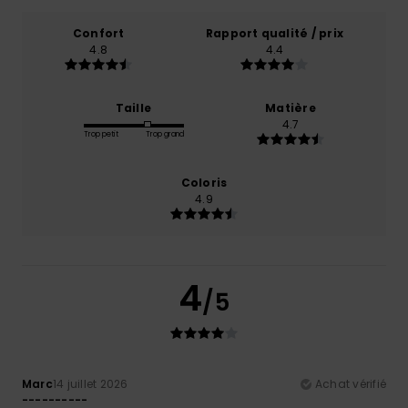
Confort
Rapport qualité / prix
4.8
4.4
Taille
Matière
4.7
Trop petit
Trop grand
Coloris
4.9
4
/5
Marc
14 juillet 2026
Achat vérifié
----------