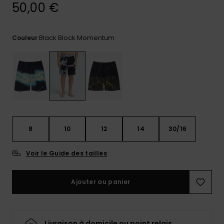
réponses
50,00 €
aux
questions
les plus
Black Block Momentum
Couleur
fréquentes et
notre
formulaire
de contact.
Consulter
la FAQ
8
10
12
14
30/16
Voir le Guide des tailles
Ajouter au panier
Livraison à domicile ou point relais