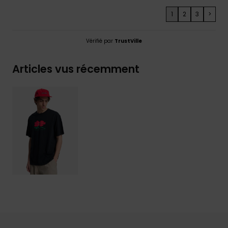
1
2
3
>
Vérifié par
TrustVille
Articles vus récemment