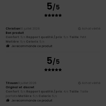
5
/5
Christian
10 juillet 2026
Achat vérifié
Bon produit
Confort
: 5
Rapport qualité / prix
: 5
Taille
: Petit
/5
/5
Matière
: 5
Coloris
: 5
/5
/5
Je recommande ce produit
5
/5
Titouan
9 juillet 2026
Achat vérifié
Original et discret
Confort
: 5
Rapport qualité / prix
: 4
Taille
: Taille
/5
/5
parfaite
Matière
: 5
Coloris
: 5
/5
/5
Je recommande ce produit