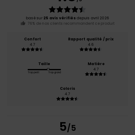
basé sur
25 avis vérifiés
depuis avril 2026
76% de nos clients recommandent ce produit
Confort
Rapport qualité / prix
4.7
4.6
Taille
Matière
4.7
Trop petit
Trop grand
Coloris
4.7
5
/5