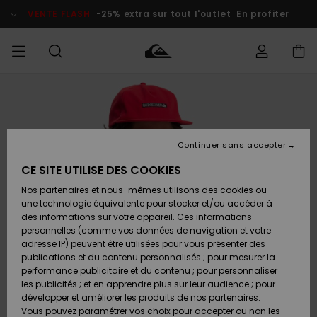
Passer
à
VENTE FLASH
-25% extra sur tout l'outlet
En profiter
l'information
sur
le
produit
français
Accéder à
HOMME
Vêtements
Vêtements
Shop
Surf Shop
Snow
Outlet
ma
Homme
Shop
Homme
commande
Homme
Nederlands
GARÇON
Continuer sans accepter
Accessoires
Accessoires
Nouveautés
Livraison
Surf Shop
Outlet
CE SITE UTILISE DES COOKIES
FEMME
Enfant
Snow
Enfant
Shop
Nos partenaires et nous-mêmes utilisons des cookies ou
Retours
Chaussures
Chaussures
A
Enfant
une technologie équivalente pour stocker et/ou accéder à
& Tongs
& Tongs
Découvrir
SURF
des informations sur votre appareil. Ces informations
Highlights
Outlet
personnelles (comme vos données de navigation et votre
Paiement
Femme
adresse IP) peuvent être utilisées pour vous présenter des
SNOW
Snow
publications et du contenu personnalisés ; pour mesurer la
Surf
Surf
Snow
Shop
Carte
performance publicitaire et du contenu ; pour personnaliser
Communauté
Femme
Cadeau
les publicités ; et en apprendre plus sur leur audience ; pour
VENTE
développer et améliorer les produits de nos partenaires.
FLASH
Snow
Snow
Vous pouvez paramétrer vos choix pour accepter ou non les