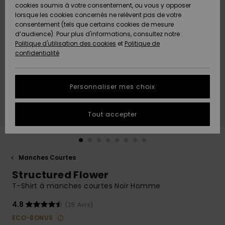
Quiksilver
A
cookies soumis à votre consentement, ou vous y opposer
Freedom
Découvrir
lorsque les cookies concernés ne relèvent pas de votre
Préférences
consentement (tels que certains cookies de mesure
Nouveautés
Nouveautés
Langue Et
d’audience). Pour plus d'informations, consultez notre :
Protection
Région
Politique d'utilisation des cookies
et
Politique de
des données
Communauté
confidentialité
A
A
AIDE &
Guide des
Découvrir
Découvrir
CONTACT
tailles
Personnaliser mes choix
COLLECTION
Démarrez
ECO-
Tout accepter
une
RESPONSABLE
conversation
pour obtenir
MAGASINS
la réponse la
plus rapide
Manches Courtes
à votre
Structured Flower
CARTE
question.
CADEAU
T-Shirt à manches courtes Noir Homme
Démarrer
une
conversation
4.8
(25 Avis)
LISTE DE
ECO-BONUS
SOUHAITS
Trouvez des