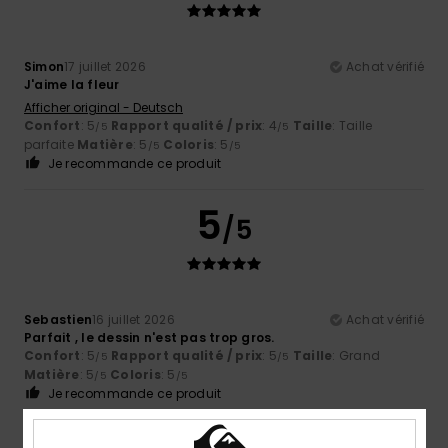
Simon
17 juillet 2026
Achat vérifié
J'aime la fleur
Afficher original - Deutsch
Confort
: 5
Rapport qualité / prix
: 4
Taille
: Taille
/5
/5
parfaite
Matière
: 5
Coloris
: 5
/5
/5
Je recommande ce produit
5
/5
Sebastien
16 juillet 2026
Achat vérifié
Parfait , le dessin n'est pas trop gros.
Confort
: 5
Rapport qualité / prix
: 5
Taille
: Grand
/5
/5
Matière
: 5
Coloris
: 5
/5
/5
Je recommande ce produit