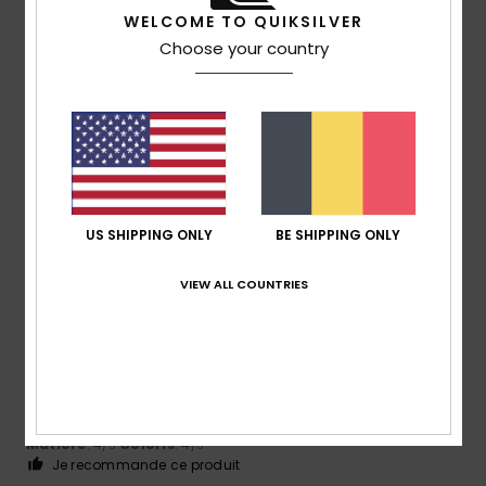
5
/5
WELCOME TO QUIKSILVER
Choose your country
Bernard
14 juillet 2026
Achat vérifié
rapport prix excellent, MOTIF J'aime
Confort
: 5
Rapport qualité / prix
: 5
Taille
: Taille
/5
/5
parfaite
Matière
: 5
Coloris
: 5
/5
/5
Je recommande ce produit
US SHIPPING ONLY
BE SHIPPING ONLY
4
/5
VIEW ALL COUNTRIES
Jose María
13 juillet 2026
Achat vérifié
Ce produit a l'air bien.
Afficher original - Castellano
Confort
: 4
Rapport qualité / prix
: 4
Taille
: Grand
/5
/5
Matière
: 4
Coloris
: 4
/5
/5
Je recommande ce produit