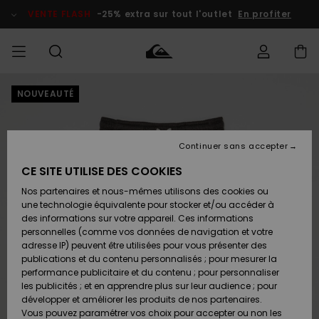
Passer
à
VENTE FLASH
-25% extra sur tout l'outlet
En profiter
l'information
sur
le
produit
NOUVEAUTÉ
français
Accéder à
HOMME
Vêtements
Vêtements
Shop
Surf Shop
Snow
Outlet
ma
Homme
Shop
Homme
commande
Homme
Nederlands
GARÇON
Continuer sans accepter
Accessoires
Accessoires
Nouveautés
Livraison
Surf Shop
Outlet
CE SITE UTILISE DES COOKIES
FEMME
Enfant
Snow
Enfant
Shop
Nos partenaires et nous-mêmes utilisons des cookies ou
Retours
Chaussures
Chaussures
A
Enfant
une technologie équivalente pour stocker et/ou accéder à
& Tongs
& Tongs
Découvrir
SURF
des informations sur votre appareil. Ces informations
Highlights
Outlet
personnelles (comme vos données de navigation et votre
Paiement
Femme
adresse IP) peuvent être utilisées pour vous présenter des
SNOW
Snow
publications et du contenu personnalisés ; pour mesurer la
Surf
Surf
Snow
Shop
Carte
performance publicitaire et du contenu ; pour personnaliser
Communauté
Femme
Cadeau
les publicités ; et en apprendre plus sur leur audience ; pour
VENTE
développer et améliorer les produits de nos partenaires.
FLASH
Snow
Snow
Vous pouvez paramétrer vos choix pour accepter ou non les