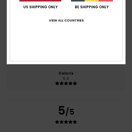
basé sur
1 avis vérifiés
depuis juin 2026
US SHIPPING ONLY
BE SHIPPING ONLY
100% de nos clients recommandent ce produit
VIEW ALL COUNTRIES
Confort
Rapport qualité / prix
5.0
5.0
Taille
Matière
NaN
Trop petit
Trop grand
Coloris
5.0
5
/5