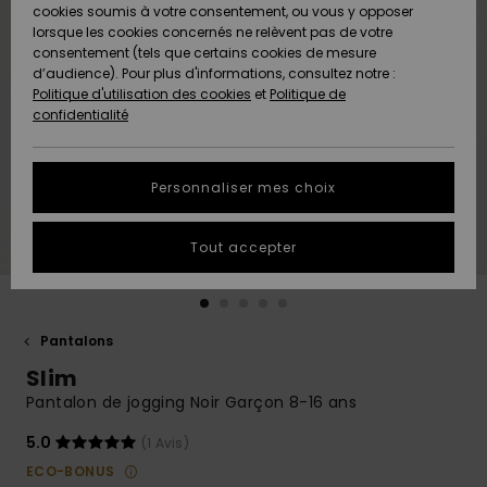
Quiksilver
A
cookies soumis à votre consentement, ou vous y opposer
Freedom
Découvrir
lorsque les cookies concernés ne relèvent pas de votre
Préférences
consentement (tels que certains cookies de mesure
Nouveautés
Nouveautés
Langue Et
d’audience). Pour plus d'informations, consultez notre :
Protection
Région
Politique d'utilisation des cookies
et
Politique de
des données
Communauté
confidentialité
A
A
AIDE &
Guide des
Découvrir
Découvrir
CONTACT
tailles
Personnaliser mes choix
COLLECTION
Démarrez
ECO-
Tout accepter
une
RESPONSABLE
conversation
pour obtenir
MAGASINS
la réponse la
plus rapide
Pantalons
à votre
Slim
CARTE
question.
CADEAU
Pantalon de jogging Noir Garçon 8-16 ans
Démarrer
une
conversation
5.0
(1 Avis)
LISTE DE
ECO-BONUS
SOUHAITS
Trouvez des