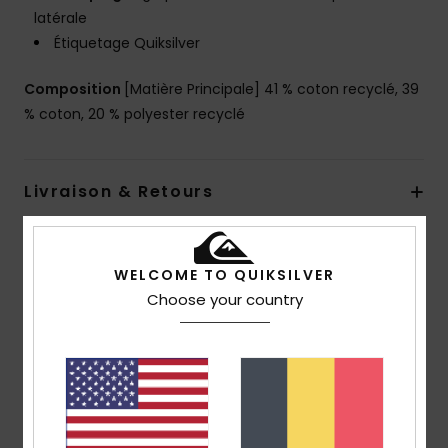
latérale
Étiquetage Quiksilver
Composition
[Matière Principale] 41 % coton recyclé, 39
% coton, 20 % polyester recyclé
Livraison & Retours
Avis clients
WELCOME TO QUIKSILVER
Choose your country
Note moyenne
5.0
/5