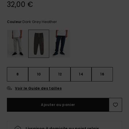
réponses
32,00 €
aux
questions
les plus
Dark Grey Heather
Couleur
fréquentes et
notre
formulaire
de contact.
Consulter
la FAQ
8
10
12
14
16
Voir le Guide des tailles
Ajouter au panier
Livraison à domicile ou point relais