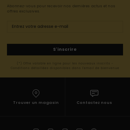
Abonnez-vous pour recevoir nos dernières actus et nos
offres exclusives.
S'inscrire
(*) Offre valable en ligne pour les nouveaux inscrits -
Conditions détaillées disponibles dans l'email de bienvenue
Trouver un magasin
Contactez nous