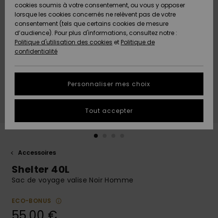
Quiksilver
A
cookies soumis à votre consentement, ou vous y opposer
Freedom
Découvrir
lorsque les cookies concernés ne relèvent pas de votre
Préférences
consentement (tels que certains cookies de mesure
Nouveautés
Nouveautés
Langue Et
d’audience). Pour plus d'informations, consultez notre :
Protection
Région
Politique d'utilisation des cookies
et
Politique de
des données
Communauté
confidentialité
A
A
AIDE &
Guide des
Découvrir
Découvrir
CONTACT
tailles
Personnaliser mes choix
COLLECTION
Démarrez
ECO-
Tout accepter
une
RESPONSABLE
conversation
pour obtenir
MAGASINS
la réponse la
plus rapide
Accessoires
à votre
Shelter 40L
CARTE
question.
CADEAU
Sac de voyage valise Noir Homme
Démarrer
une
conversation
ECO-BONUS
LISTE DE
55,00 €
SOUHAITS
Trouvez des