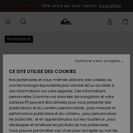
Passer
à
VENTE FLASH
-25% extra sur tout l'outlet
En profiter
l'information
sur
le
produit
NOUVEAUTÉ
français
Accéder à
HOMME
Vêtements
Vêtements
Shop
Surf Shop
Snow
Outlet
ma
Homme
Shop
Homme
commande
Homme
Nederlands
GARÇON
Continuer sans accepter
Accessoires
Accessoires
Nouveautés
Livraison
Surf Shop
Outlet
CE SITE UTILISE DES COOKIES
FEMME
Enfant
Snow
Enfant
Shop
Nos partenaires et nous-mêmes utilisons des cookies ou
Retours
Chaussures
Chaussures
A
Enfant
une technologie équivalente pour stocker et/ou accéder à
& Tongs
& Tongs
Découvrir
SURF
des informations sur votre appareil. Ces informations
Highlights
Outlet
personnelles (comme vos données de navigation et votre
Paiement
Femme
adresse IP) peuvent être utilisées pour vous présenter des
SNOW
Snow
publications et du contenu personnalisés ; pour mesurer la
Surf
Surf
Snow
Shop
Carte
performance publicitaire et du contenu ; pour personnaliser
Communauté
Femme
Cadeau
les publicités ; et en apprendre plus sur leur audience ; pour
VENTE
développer et améliorer les produits de nos partenaires.
FLASH
Snow
Snow
Vous pouvez paramétrer vos choix pour accepter ou non les