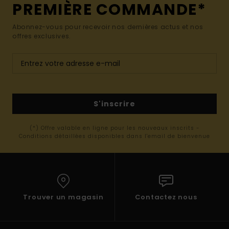
PREMIÈRE COMMANDE*
Abonnez-vous pour recevoir nos dernières actus et nos
offres exclusives.
S'inscrire
(*) Offre valable en ligne pour les nouveaux inscrits -
Conditions détaillées disponibles dans l'email de bienvenue
Trouver un magasin
Contactez nous