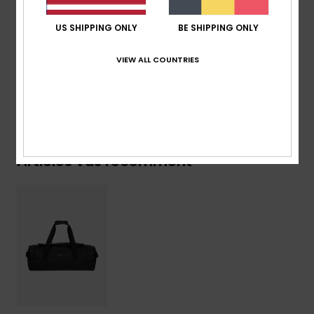
Volume :
40 L
US SHIPPING ONLY
BE SHIPPING ONLY
Composition
[Matière principale] 100% polyester recyclé
VIEW ALL COUNTRIES
Livraison & Retours
Articles vus récemment