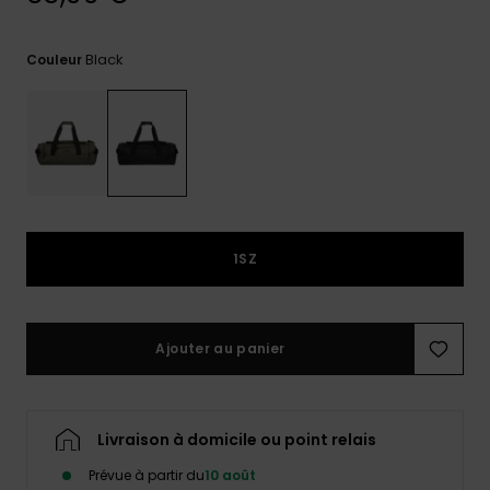
réponses
aux
questions
Black
Couleur
les plus
fréquentes et
notre
formulaire
de contact.
Consulter
la FAQ
1SZ
Ajouter au panier
Livraison à domicile ou point relais
Prévue à partir du
10 août