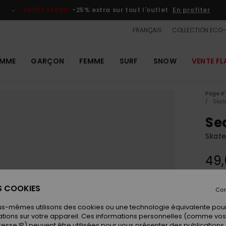
VENTE FLASH
-25% extra sur tout l'outlet
En profiter
FRANÇAIS
COLLECTION ECO
MME
GARÇON
FEMME
SURF
SNOW
VENTE FL
Page d'
Skat
Se
Skat
49
ES COOKIES
Con
Coule
us-mêmes utilisons des cookies ou une technologie équivalente pour
tions sur votre appareil. Ces informations personnelles (comme v
resse IP) peuvent être utilisées pour vous présenter des publications