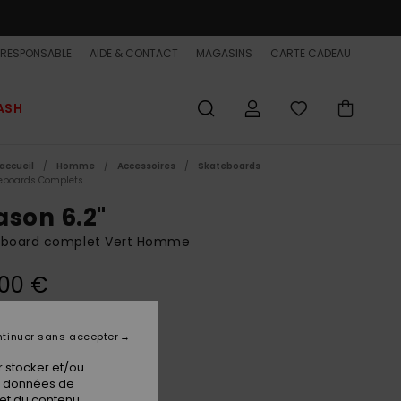
-RESPONSABLE
AIDE & CONTACT
MAGASINS
CARTE CADEAU
ASH
accueil
Homme
Accessoires
Skateboards
eboards Complets
ason 6.2"
eboard complet Vert Homme
,00 €
tinuer sans accepter
Kalamata
ur
 stocker et/ou
os données de
 et du contenu