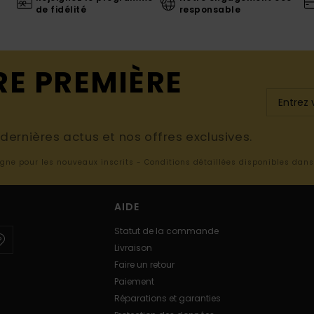
de fidélité
responsable
RE PREMIÈRE
ernières actus et nos offres exclusives.
ligne pour les nouveaux inscrits - Conditions détaillées disponibles dan
AIDE
Statut de la commande
Livraison
Faire un retour
Paiement
Réparations et garanties