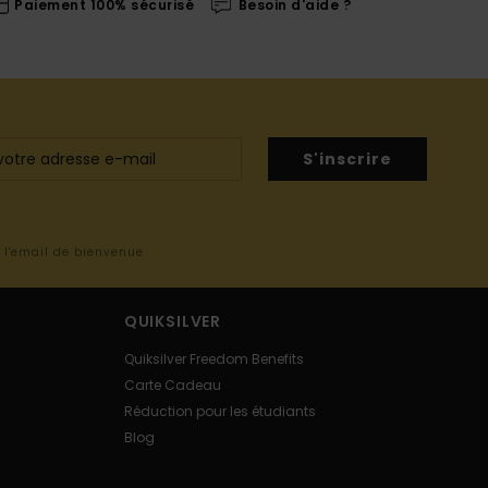
Paiement 100% sécurisé
Besoin d'aide ?
S'inscrire
s l'email de bienvenue
QUIKSILVER
Quiksilver Freedom Benefits
Carte Cadeau
Réduction pour les étudiants
Blog