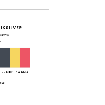
Style
Carac
D
IKSILVER
R
untry
T
G
R
Comp
6,91%
BE SHIPPING ONLY
IES
Livr