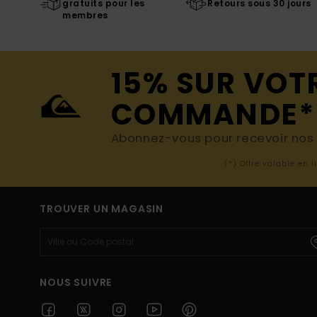
gratuits pour les
Retours sous 30 jours
membres
15% SUR VOT
COMMANDE*
Abonnez-vous pour recevoir nos d
(*) Offre valable en 
TROUVER UN MAGASIN
NOUS SUIVRE