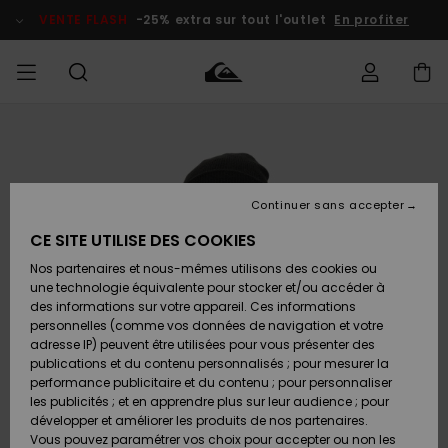
Passer
à
VENTE FLASH
-25% extra sur tout l'outlet
En profiter
l'information
sur
le
produit
français
Accéder à
HOMME
Vêtements
Vêtements
Shop
Surf Shop
Snow
Outlet
ma
Homme
Shop
Homme
commande
Homme
Nederlands
GARÇON
Continuer sans accepter
Accessoires
Accessoires
Nouveautés
Livraison
Surf Shop
Outlet
CE SITE UTILISE DES COOKIES
FEMME
Enfant
Snow
Enfant
Shop
Nos partenaires et nous-mêmes utilisons des cookies ou
Retours
Chaussures
Chaussures
A
Enfant
une technologie équivalente pour stocker et/ou accéder à
& Tongs
& Tongs
Découvrir
SURF
des informations sur votre appareil. Ces informations
Highlights
Outlet
personnelles (comme vos données de navigation et votre
Paiement
Femme
adresse IP) peuvent être utilisées pour vous présenter des
SNOW
Snow
publications et du contenu personnalisés ; pour mesurer la
Surf
Surf
Snow
Shop
Carte
performance publicitaire et du contenu ; pour personnaliser
Communauté
Femme
Cadeau
les publicités ; et en apprendre plus sur leur audience ; pour
VENTE
développer et améliorer les produits de nos partenaires.
FLASH
Snow
Snow
Vous pouvez paramétrer vos choix pour accepter ou non les