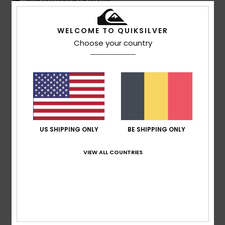
5
/5
WELCOME TO QUIKSILVER
Choose your country
Stephane
6 juillet 2026
Achat vérifié
Très beau produit
Confort
: 4
Rapport qualité / prix
: 5
Taille
: Grand
/5
/5
Matière
: 5
Coloris
: 4
/5
/5
Je recommande ce produit
US SHIPPING ONLY
BE SHIPPING ONLY
5
/5
VIEW ALL COUNTRIES
Eric
24 mai 2026
Achat vérifié
Je suis content du produit
Confort
: 5
Rapport qualité / prix
: 4
Matière
: 5
/5
/5
/5
Coloris
: 5
/5