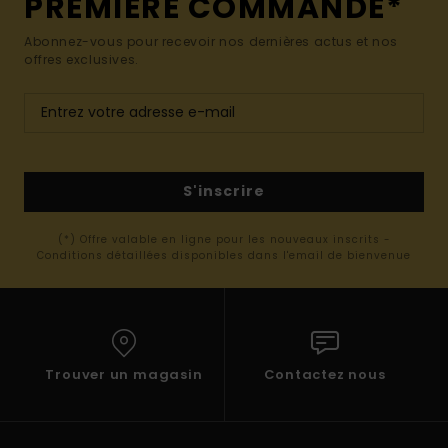
PREMIÈRE COMMANDE*
Abonnez-vous pour recevoir nos dernières actus et nos
offres exclusives.
S'inscrire
(*) Offre valable en ligne pour les nouveaux inscrits -
Conditions détaillées disponibles dans l'email de bienvenue
Trouver un magasin
Contactez nous