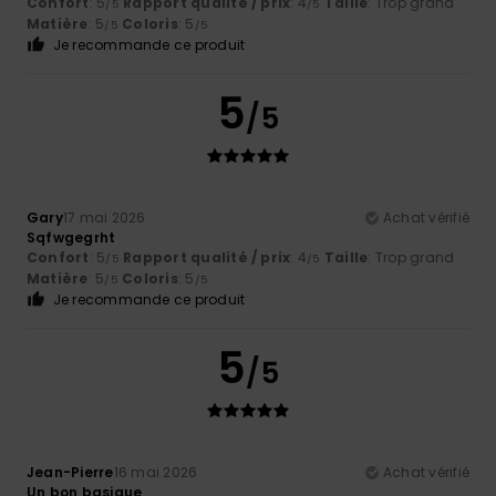
Confort
: 5
Rapport qualité / prix
: 4
Taille
: Trop grand
/5
/5
Matière
: 5
Coloris
: 5
/5
/5
Je recommande ce produit
5
/5
Gary
17 mai 2026
Achat vérifié
Sqfwgegrht
Confort
: 5
Rapport qualité / prix
: 4
Taille
: Trop grand
/5
/5
Matière
: 5
Coloris
: 5
/5
/5
Je recommande ce produit
5
/5
Jean-Pierre
16 mai 2026
Achat vérifié
Un bon basique