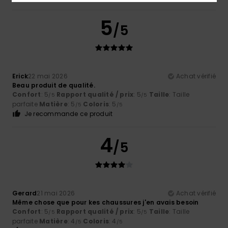
5
/5
Erick
22 mai 2026
Achat vérifié
Beau produit de qualité.
Confort
: 5
Rapport qualité / prix
: 5
Taille
: Taille
/5
/5
parfaite
Matière
: 5
Coloris
: 5
/5
/5
Je recommande ce produit
4
/5
Gerard
21 mai 2026
Achat vérifié
Même chose que pour kes chaussures j'en avais besoin
Confort
: 5
Rapport qualité / prix
: 5
Taille
: Taille
/5
/5
parfaite
Matière
: 4
Coloris
: 4
/5
/5