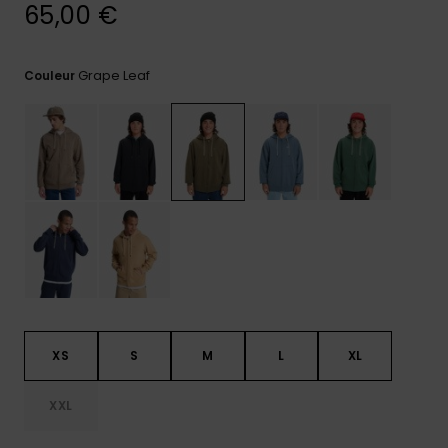
réponses
65,00 €
aux
questions
les plus
Grape Leaf
Couleur
fréquentes et
notre
formulaire
de contact.
Consulter
la FAQ
XS
S
M
L
XL
XXL