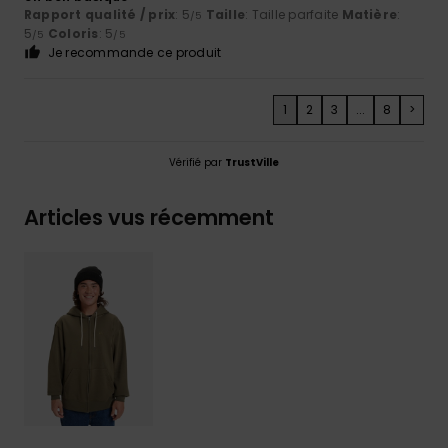
Rapport qualité / prix
: 5
Taille
: Taille parfaite
Matière
:
/5
5
Coloris
: 5
/5
/5
Je recommande ce produit
1
2
3
...
8
>
Vérifié par
TrustVille
Articles vus récemment