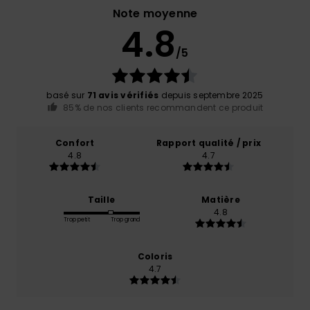
Note moyenne
4.8
/5
basé sur
71 avis vérifiés
depuis septembre 2025
85% de nos clients recommandent ce produit
Confort
Rapport qualité / prix
4.8
4.7
Taille
Matière
4.8
Trop petit
Trop grand
Coloris
4.7