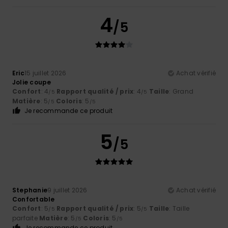
4
/5
Eric
15 juillet 2026
Achat vérifié
Jolie coupe
Confort
: 4
Rapport qualité / prix
: 4
Taille
: Grand
/5
/5
Matière
: 5
Coloris
: 5
/5
/5
Je recommande ce produit
5
/5
Stephanie
9 juillet 2026
Achat vérifié
Confortable
Confort
: 5
Rapport qualité / prix
: 5
Taille
: Taille
/5
/5
parfaite
Matière
: 5
Coloris
: 5
/5
/5
Je recommande ce produit