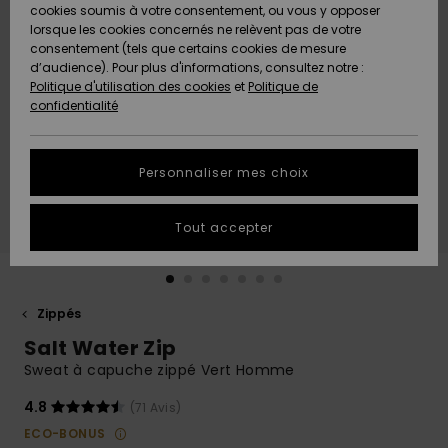
Quiksilver
A
cookies soumis à votre consentement, ou vous y opposer
Freedom
Découvrir
lorsque les cookies concernés ne relèvent pas de votre
Préférences
consentement (tels que certains cookies de mesure
Nouveautés
Nouveautés
Langue Et
d’audience). Pour plus d'informations, consultez notre :
Protection
Région
Politique d'utilisation des cookies
et
Politique de
des données
Communauté
confidentialité
A
A
AIDE &
Guide des
Découvrir
Découvrir
CONTACT
tailles
Personnaliser mes choix
COLLECTION
Démarrez
ECO-
Tout accepter
une
RESPONSABLE
conversation
pour obtenir
MAGASINS
la réponse la
plus rapide
Zippés
à votre
Salt Water Zip
CARTE
question.
CADEAU
Sweat à capuche zippé Vert Homme
Démarrer
une
conversation
4.8
(71 Avis)
LISTE DE
ECO-BONUS
SOUHAITS
Trouvez des