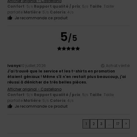
Afficher original - Castellano
Confort
: 5
Rapport qualité / prix
: 5
Taille
: Taille
/5
/5
parfaite
Matière
: 5
Coloris
: 4
/5
/5
Je recommande ce produit
5
/5
Ivanys
10 juillet 2026
Achat vérifié
J'ai trouvé que le service et les t-shirts en promotion
étaient géniaux ! Même s'il n'en restait plus beaucoup, j'ai
réussi à dénicher de très belles pièces.
Afficher original - Castellano
Confort
: 5
Rapport qualité / prix
: 5
Taille
: Taille
/5
/5
parfaite
Matière
: 5
Coloris
: 4
/5
/5
Je recommande ce produit
1
2
3
...
17
>