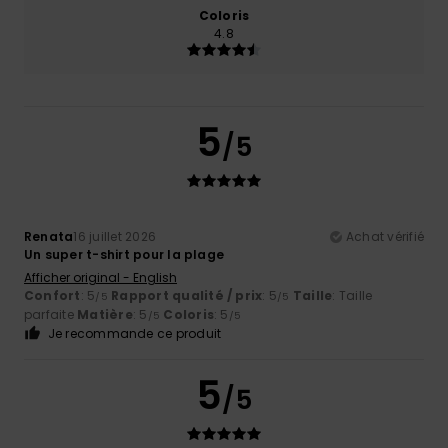
Coloris
4.8
5
/5
Renata
16 juillet 2026
Achat vérifié
Un super t-shirt pour la plage
Afficher original - English
Confort
: 5
Rapport qualité / prix
: 5
Taille
: Taille
/5
/5
parfaite
Matière
: 5
Coloris
: 5
/5
/5
Je recommande ce produit
5
/5