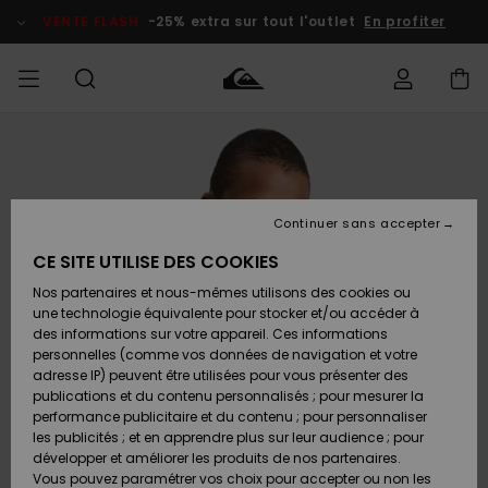
Passer
à
VENTE FLASH
-25% extra sur tout l'outlet
En profiter
l'information
sur
le
produit
français
Accéder à
HOMME
Vêtements
Vêtements
Shop
Surf Shop
Snow
Outlet
ma
Homme
Shop
Homme
commande
Homme
Nederlands
GARÇON
Continuer sans accepter
Accessoires
Accessoires
Nouveautés
Livraison
Surf Shop
Outlet
CE SITE UTILISE DES COOKIES
FEMME
Enfant
Snow
Enfant
Shop
Nos partenaires et nous-mêmes utilisons des cookies ou
Retours
Chaussures
Chaussures
A
Enfant
une technologie équivalente pour stocker et/ou accéder à
& Tongs
& Tongs
Découvrir
SURF
des informations sur votre appareil. Ces informations
Highlights
Outlet
personnelles (comme vos données de navigation et votre
Paiement
Femme
adresse IP) peuvent être utilisées pour vous présenter des
SNOW
Snow
publications et du contenu personnalisés ; pour mesurer la
Surf
Surf
Snow
Shop
Carte
performance publicitaire et du contenu ; pour personnaliser
Communauté
Femme
Cadeau
les publicités ; et en apprendre plus sur leur audience ; pour
VENTE
développer et améliorer les produits de nos partenaires.
FLASH
Snow
Snow
Vous pouvez paramétrer vos choix pour accepter ou non les