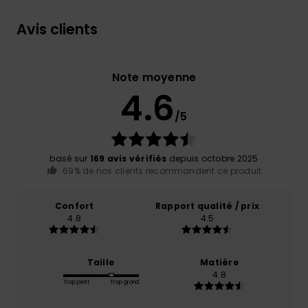
Avis clients
Note moyenne
4.6
/5
basé sur
169 avis vérifiés
depuis octobre 2025
69% de nos clients recommandent ce produit
Confort
Rapport qualité / prix
4.8
4.5
Taille
Matière
4.8
Trop petit
Trop grand