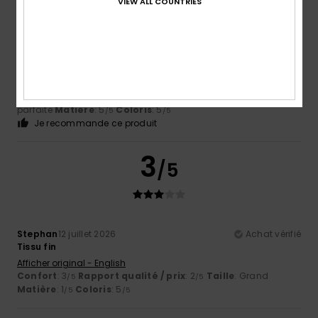
VIEW ALL COUNTRIES
Kerstin
14 juillet 2026
Achat vérifié
La qualité et la coupe sont exceptionnelles.
Afficher original - Deutsch
Confort
: 5
Rapport qualité / prix
: 5
Taille
: Taille
/5
/5
parfaite
Matière
: 5
Coloris
: 5
/5
/5
Je recommande ce produit
3
/5
Stephan
12 juillet 2026
Achat vérifié
Tissu fin
Afficher original - English
Confort
: 3
Rapport qualité / prix
: 2
Taille
: Grand
/5
/5
Matière
: 1
Coloris
: 5
/5
/5