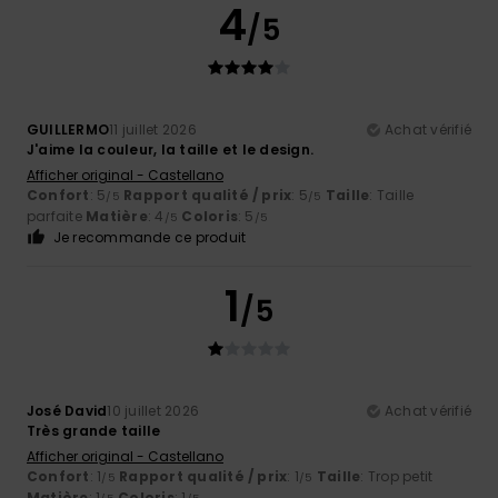
4
/5
GUILLERMO
11 juillet 2026
Achat vérifié
J'aime la couleur, la taille et le design.
Afficher original - Castellano
Confort
: 5
Rapport qualité / prix
: 5
Taille
: Taille
/5
/5
parfaite
Matière
: 4
Coloris
: 5
/5
/5
Je recommande ce produit
1
/5
José David
10 juillet 2026
Achat vérifié
Très grande taille
Afficher original - Castellano
Confort
: 1
Rapport qualité / prix
: 1
Taille
: Trop petit
/5
/5
Matière
: 1
Coloris
: 1