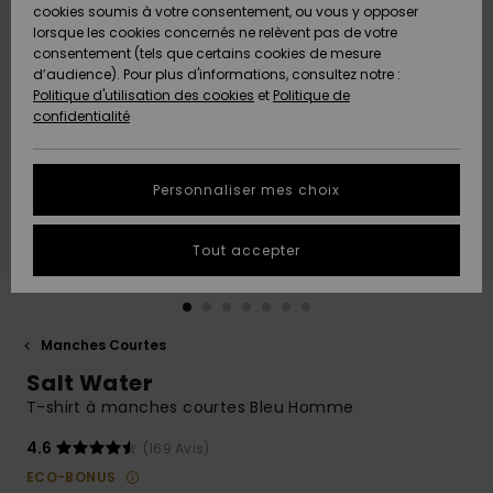
Quiksilver
A
cookies soumis à votre consentement, ou vous y opposer
Freedom
Découvrir
lorsque les cookies concernés ne relèvent pas de votre
Préférences
consentement (tels que certains cookies de mesure
Nouveautés
Nouveautés
Langue Et
d’audience). Pour plus d'informations, consultez notre :
Protection
Région
Politique d'utilisation des cookies
et
Politique de
des données
Communauté
confidentialité
A
A
AIDE &
Guide des
Découvrir
Découvrir
CONTACT
tailles
Personnaliser mes choix
COLLECTION
Démarrez
ECO-
Tout accepter
une
RESPONSABLE
conversation
pour obtenir
MAGASINS
la réponse la
plus rapide
Manches Courtes
à votre
Salt Water
CARTE
question.
CADEAU
T-shirt à manches courtes Bleu Homme
Démarrer
une
conversation
4.6
(169 Avis)
LISTE DE
ECO-BONUS
SOUHAITS
Trouvez des