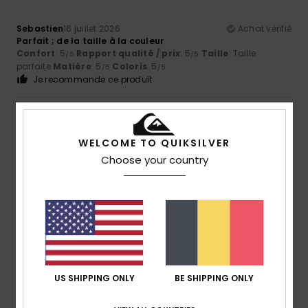
Sebastien
16 juillet 2026
Achat vérifié
Parfait ; de la taille à la couleur
Confort
: 5
Rapport qualité / prix
: 5
Taille
: Taille
/5
/5
parfaite
Matière
: 5
Coloris
: 5
/5
/5
Je recommande ce produit
5
/5
WELCOME TO QUIKSILVER
Choose your country
Kerstin
14 juillet 2026
Achat vérifié
La qualité et la coupe sont exceptionnelles.
Afficher original - Deutsch
Confort
: 5
Rapport qualité / prix
: 5
Taille
: Taille
/5
/5
parfaite
Matière
: 5
Coloris
: 5
/5
/5
Je recommande ce produit
US SHIPPING ONLY
BE SHIPPING ONLY
5
/5