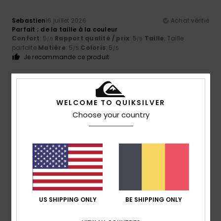
Sebastien
16 juillet 2026
Achat vérifié
Parfait ; de la taille à la couleur
Confort
: 5
Rapport qualité / prix
: 5
Taille
: Taille
/5
/5
parfaite
Matière
: 5
Coloris
: 5
/5
/5
Je recommande ce produit
5
/5
WELCOME TO QUIKSILVER
Choose your country
Kerstin
14 juillet 2026
Achat vérifié
La qualité et la coupe sont exceptionnelles.
Afficher original - Deutsch
Confort
: 5
Rapport qualité / prix
: 5
Taille
: Taille
/5
/5
parfaite
Matière
: 5
Coloris
: 5
/5
/5
Je recommande ce produit
US SHIPPING ONLY
BE SHIPPING ONLY
5
/5