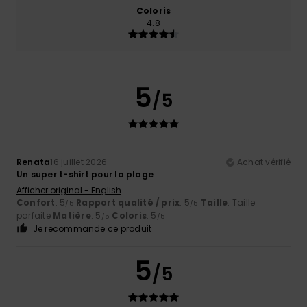
Coloris
4.8
5
/5
Renata
16 juillet 2026
Achat vérifié
Un super t-shirt pour la plage
Afficher original - English
Confort
: 5
Rapport qualité / prix
: 5
Taille
: Taille
/5
/5
parfaite
Matière
: 5
Coloris
: 5
/5
/5
Je recommande ce produit
5
/5