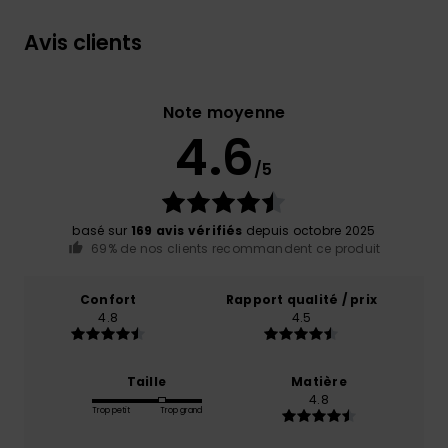
Avis clients
Note moyenne
4.6
/5
basé sur
169 avis vérifiés
depuis octobre 2025
69% de nos clients recommandent ce produit
Confort
Rapport qualité / prix
4.8
4.5
Taille
Matière
4.8
Trop petit
Trop grand