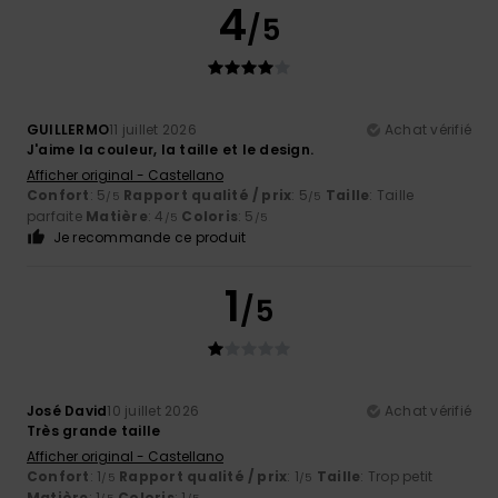
4
/5
GUILLERMO
11 juillet 2026
Achat vérifié
J'aime la couleur, la taille et le design.
Afficher original - Castellano
Confort
: 5
Rapport qualité / prix
: 5
Taille
: Taille
/5
/5
parfaite
Matière
: 4
Coloris
: 5
/5
/5
Je recommande ce produit
1
/5
José David
10 juillet 2026
Achat vérifié
Très grande taille
Afficher original - Castellano
Confort
: 1
Rapport qualité / prix
: 1
Taille
: Trop petit
/5
/5
Matière
: 1
Coloris
: 1