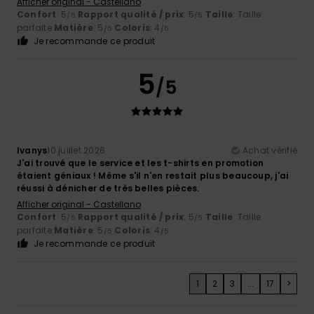
Afficher original - Castellano
Confort
: 5
Rapport qualité / prix
: 5
Taille
: Taille
/5
/5
parfaite
Matière
: 5
Coloris
: 4
/5
/5
Je recommande ce produit
5
/5
Ivanys
10 juillet 2026
Achat vérifié
J'ai trouvé que le service et les t-shirts en promotion
étaient géniaux ! Même s'il n'en restait plus beaucoup, j'ai
réussi à dénicher de très belles pièces.
Afficher original - Castellano
Confort
: 5
Rapport qualité / prix
: 5
Taille
: Taille
/5
/5
parfaite
Matière
: 5
Coloris
: 4
/5
/5
Je recommande ce produit
1
2
3
...
17
>