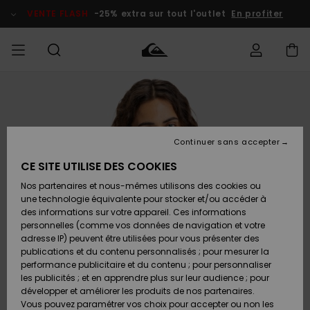
Passer
à
VENTE FLASH
-25% extra sur tout l'outlet
En profiter
l'information
sur
le
produit
français
Accéder à
HOMME
Vêtements
Vêtements
Shop
Surf Shop
Snow
Outlet
ma
Homme
Shop
Homme
commande
Homme
Nederlands
GARÇON
Continuer sans accepter
Accessoires
Accessoires
Nouveautés
Livraison
Surf Shop
Outlet
CE SITE UTILISE DES COOKIES
FEMME
Enfant
Snow
Enfant
Shop
Nos partenaires et nous-mêmes utilisons des cookies ou
Retours
Chaussures
Chaussures
A
Enfant
une technologie équivalente pour stocker et/ou accéder à
& Tongs
& Tongs
Découvrir
SURF
des informations sur votre appareil. Ces informations
Highlights
Outlet
personnelles (comme vos données de navigation et votre
Paiement
Femme
adresse IP) peuvent être utilisées pour vous présenter des
SNOW
Snow
publications et du contenu personnalisés ; pour mesurer la
Surf
Surf
Snow
Shop
Carte
performance publicitaire et du contenu ; pour personnaliser
Communauté
Femme
Cadeau
les publicités ; et en apprendre plus sur leur audience ; pour
VENTE
développer et améliorer les produits de nos partenaires.
FLASH
Snow
Snow
Vous pouvez paramétrer vos choix pour accepter ou non les