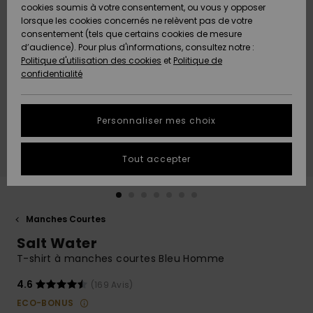
Quiksilver
A
cookies soumis à votre consentement, ou vous y opposer
Freedom
Découvrir
lorsque les cookies concernés ne relèvent pas de votre
Préférences
consentement (tels que certains cookies de mesure
Nouveautés
Nouveautés
Langue Et
d’audience). Pour plus d'informations, consultez notre :
Protection
Région
Politique d'utilisation des cookies
et
Politique de
des données
Communauté
confidentialité
A
A
AIDE &
Guide des
Découvrir
Découvrir
CONTACT
tailles
Personnaliser mes choix
COLLECTION
Démarrez
ECO-
Tout accepter
une
RESPONSABLE
conversation
pour obtenir
MAGASINS
la réponse la
plus rapide
Manches Courtes
à votre
Salt Water
CARTE
question.
CADEAU
T-shirt à manches courtes Bleu Homme
Démarrer
une
conversation
4.6
(169 Avis)
LISTE DE
ECO-BONUS
SOUHAITS
Trouvez des