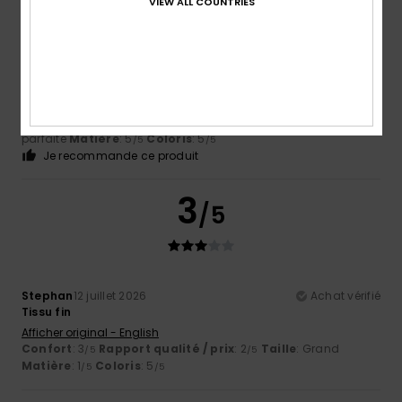
VIEW ALL COUNTRIES
Kerstin
14 juillet 2026
Achat vérifié
La qualité et la coupe sont exceptionnelles.
Afficher original - Deutsch
Confort
: 5
Rapport qualité / prix
: 5
Taille
: Taille
/5
/5
parfaite
Matière
: 5
Coloris
: 5
/5
/5
Je recommande ce produit
3
/5
Stephan
12 juillet 2026
Achat vérifié
Tissu fin
Afficher original - English
Confort
: 3
Rapport qualité / prix
: 2
Taille
: Grand
/5
/5
Matière
: 1
Coloris
: 5
/5
/5