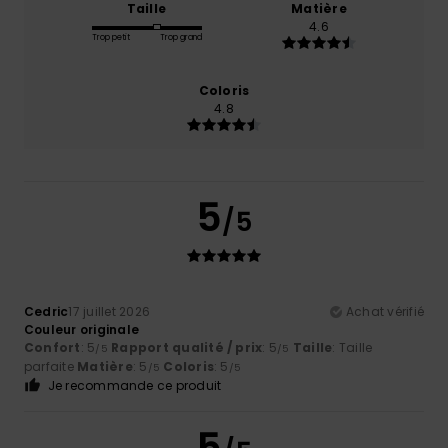
Taille
Matière
4.6
Trop petit
Trop grand
Coloris
4.8
5
/5
Cedric
17 juillet 2026
Achat vérifié
Couleur originale
Confort
: 5
Rapport qualité / prix
: 5
Taille
: Taille
/5
/5
parfaite
Matière
: 5
Coloris
: 5
/5
/5
Je recommande ce produit
5