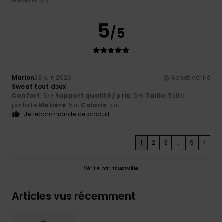
/5
5
/5
Marion
23 juin 2026
Achat vérifié
Sweat tout doux
Confort
: 5
Rapport qualité / prix
: 5
Taille
: Taille
/5
/5
parfaite
Matière
: 5
Coloris
: 5
/5
/5
Je recommande ce produit
1
2
3
...
9
>
Vérifié par
TrustVille
Articles vus récemment