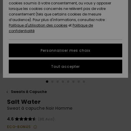
Quiksilver
A
cookies soumis à votre consentement, ou vous y opposer
Freedom
Découvrir
lorsque les cookies concernés ne relèvent pas de votre
Préférences
consentement (tels que certains cookies de mesure
Nouveautés
Nouveautés
Langue Et
d’audience). Pour plus d'informations, consultez notre :
Protection
Région
Politique d'utilisation des cookies
et
Politique de
des données
Communauté
confidentialité
A
A
AIDE &
Guide des
Découvrir
Découvrir
CONTACT
tailles
Personnaliser mes choix
COLLECTION
Démarrez
ECO-
Tout accepter
une
RESPONSABLE
conversation
pour obtenir
MAGASINS
la réponse la
plus rapide
Sweats à Capuche
à votre
Salt Water
CARTE
question.
CADEAU
Sweat à capuche Noir Homme
Démarrer
une
conversation
4.6
(86 Avis)
LISTE DE
ECO-BONUS
SOUHAITS
Trouvez des