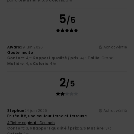
parfaite
Matière
: 5
Coloris
: 5
/5
/5
5
/5
Alvaro
29 juin 2026
Achat vérifié
Gostei muito
Confort
: 4
Rapport qualité / prix
: 4
Taille
: Grand
/5
/5
Matière
: 4
Coloris
: 4
/5
/5
2
/5
Stephan
24 juin 2026
Achat vérifié
En réalité, une couleur terne et terreuse
Afficher original - Deutsch
Confort
: 3
Rapport qualité / prix
: 2
Matière
: 3
/5
/5
/5
Coloris
: 1