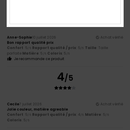
5
/5
Anne-Sophie
10 juillet 2026
Achat vérifié
Bon rapport qualité prix
Confort
: 5
Rapport qualité / prix
: 5
Taille
: Taille
/5
/5
parfaite
Matière
: 5
Coloris
: 5
/5
/5
Je recommande ce produit
4
/5
Cecile
7 juillet 2026
Achat vérifié
Jolie couleur, matière agreable
Confort
: 5
Rapport qualité / prix
: 4
Matière
: 5
/5
/5
/5
Coloris
: 5
/5