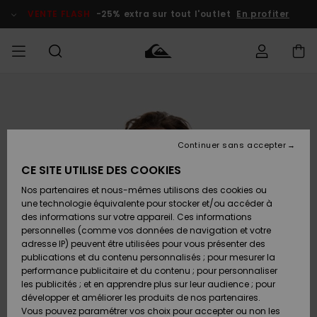
Passer
à
VENTE FLASH
-25% extra sur tout l'outlet
En profiter
l'information
sur
le
produit
français
Accéder à
HOMME
Vêtements
Vêtements
Shop
Surf Shop
Snow
Outlet
ma
Homme
Shop
Homme
commande
Homme
Nederlands
GARÇON
Continuer sans accepter
Accessoires
Accessoires
Nouveautés
Livraison
Surf Shop
Outlet
CE SITE UTILISE DES COOKIES
FEMME
Enfant
Snow
Enfant
Shop
Nos partenaires et nous-mêmes utilisons des cookies ou
Retours
Chaussures
Chaussures
A
Enfant
une technologie équivalente pour stocker et/ou accéder à
& Tongs
& Tongs
Découvrir
SURF
des informations sur votre appareil. Ces informations
Highlights
Outlet
personnelles (comme vos données de navigation et votre
Paiement
Femme
adresse IP) peuvent être utilisées pour vous présenter des
SNOW
Snow
publications et du contenu personnalisés ; pour mesurer la
Surf
Surf
Snow
Shop
Carte
performance publicitaire et du contenu ; pour personnaliser
Communauté
Femme
Cadeau
les publicités ; et en apprendre plus sur leur audience ; pour
VENTE
développer et améliorer les produits de nos partenaires.
FLASH
Snow
Snow
Vous pouvez paramétrer vos choix pour accepter ou non les