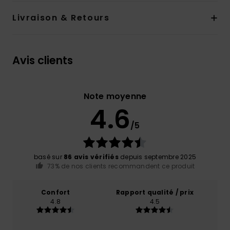
Livraison & Retours
Avis clients
Note moyenne
4.6
/5
basé sur
86 avis vérifiés
depuis septembre 2025
73% de nos clients recommandent ce produit
Confort
Rapport qualité / prix
4.8
4.5