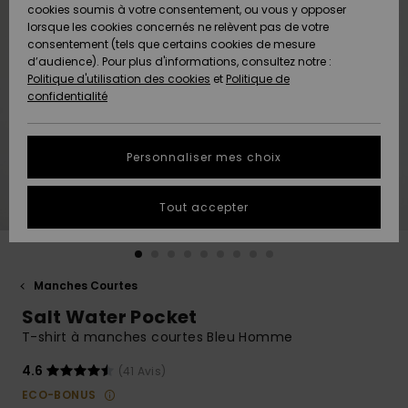
Quiksilver
A
cookies soumis à votre consentement, ou vous y opposer
Freedom
Découvrir
lorsque les cookies concernés ne relèvent pas de votre
Préférences
consentement (tels que certains cookies de mesure
Nouveautés
Nouveautés
Langue Et
d’audience). Pour plus d'informations, consultez notre :
Protection
Région
Politique d'utilisation des cookies
et
Politique de
des données
Communauté
confidentialité
A
A
AIDE &
Guide des
Découvrir
Découvrir
CONTACT
tailles
Personnaliser mes choix
COLLECTION
Démarrez
ECO-
Tout accepter
une
RESPONSABLE
conversation
pour obtenir
MAGASINS
la réponse la
plus rapide
Manches Courtes
à votre
Salt Water Pocket
CARTE
question.
CADEAU
T-shirt à manches courtes Bleu Homme
Démarrer
une
conversation
4.6
(41 Avis)
LISTE DE
ECO-BONUS
SOUHAITS
Trouvez des