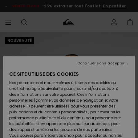
Passer
à
VENTE FLASH
-25% extra sur tout l'outlet
En profiter
l'information
sur
le
produit
NOUVEAUTÉ
français
Accéder à
HOMME
Vêtements
Vêtements
Shop
Surf Shop
Snow
Outlet
ma
Homme
Shop
Homme
commande
Homme
Nederlands
GARÇON
Continuer sans accepter
Accessoires
Accessoires
Nouveautés
Livraison
Surf Shop
Outlet
CE SITE UTILISE DES COOKIES
FEMME
Enfant
Snow
Enfant
Shop
Nos partenaires et nous-mêmes utilisons des cookies ou
Retours
Chaussures
Chaussures
A
Enfant
une technologie équivalente pour stocker et/ou accéder à
& Tongs
& Tongs
Découvrir
SURF
des informations sur votre appareil. Ces informations
Highlights
Outlet
personnelles (comme vos données de navigation et votre
Paiement
Femme
adresse IP) peuvent être utilisées pour vous présenter des
SNOW
Snow
publications et du contenu personnalisés ; pour mesurer la
Surf
Surf
Snow
Shop
Carte
performance publicitaire et du contenu ; pour personnaliser
Communauté
Femme
Cadeau
les publicités ; et en apprendre plus sur leur audience ; pour
VENTE
développer et améliorer les produits de nos partenaires.
FLASH
Snow
Snow
Vous pouvez paramétrer vos choix pour accepter ou non les