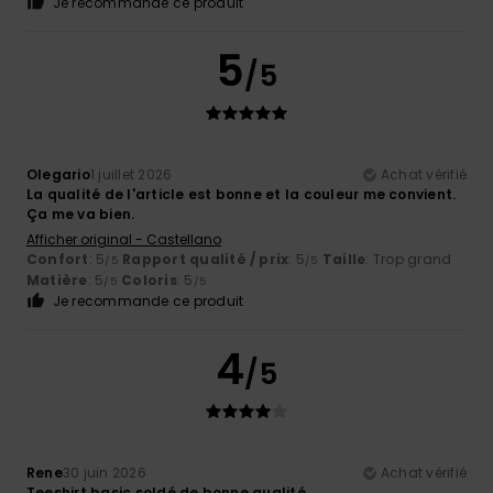
Je recommande ce produit
5
/5
Olegario
1 juillet 2026
Achat vérifié
La qualité de l'article est bonne et la couleur me convient.
Ça me va bien.
Afficher original - Castellano
Confort
: 5
Rapport qualité / prix
: 5
Taille
: Trop grand
/5
/5
Matière
: 5
Coloris
: 5
/5
/5
Je recommande ce produit
4
/5
Rene
30 juin 2026
Achat vérifié
Teeshirt basic soldé de bonne qualité