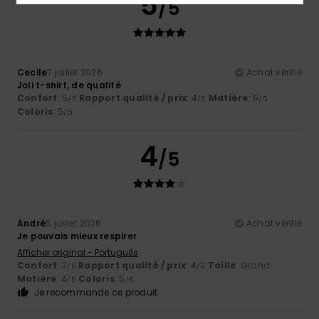
5
/5
Cecile
7 juillet 2026
Achat vérifié
Joli t-shirt, de qualité
Confort
: 5
Rapport qualité / prix
: 4
Matière
: 5
/5
/5
/5
Coloris
: 5
/5
4
/5
André
5 juillet 2026
Achat vérifié
Je pouvais mieux respirer
Afficher original - Português
Confort
: 3
Rapport qualité / prix
: 4
Taille
: Grand
/5
/5
Matière
: 4
Coloris
: 5
/5
/5
Je recommande ce produit