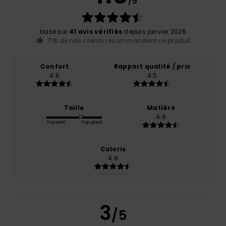
/5
basé sur
41 avis vérifiés
depuis janvier 2026
71% de nos clients recommandent ce produit
Confort
Rapport qualité / prix
4.6
4.5
Taille
Matière
4.6
Trop petit
Trop grand
Coloris
4.8
3
/5