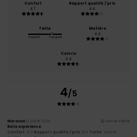
Confort
Rapport qualité / prix
4.7
4.4
Taille
Matière
4.4
Trop petit
Trop grand
Coloris
4.9
4
/5
Marouan
12 juillet 2026
Achat vérifié
Belle expérience
Confort
: 5
Rapport qualité / prix
: 5
Taille
: Grand
/5
/5