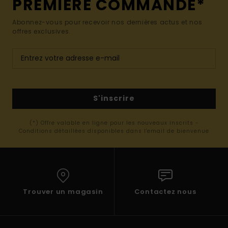
PREMIÈRE COMMANDE*
Abonnez-vous pour recevoir nos dernières actus et nos
offres exclusives.
S'inscrire
(*) Offre valable en ligne pour les nouveaux inscrits -
Conditions détaillées disponibles dans l'email de bienvenue
Trouver un magasin
Contactez nous