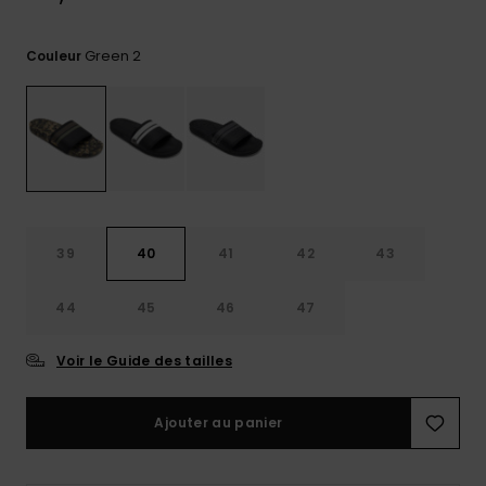
réponses
aux
questions
Green 2
Couleur
les plus
fréquentes et
notre
formulaire
de contact.
Consulter
la FAQ
39
40
41
42
43
44
45
46
47
Voir le Guide des tailles
Ajouter au panier