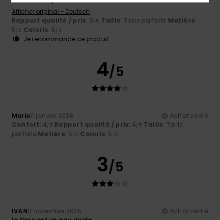
Semelle souple
Afficher original - Deutsch
Rapport qualité / prix
: 5
Taille
: Taille parfaite
Matière
:
/5
5
Coloris
: 5
/5
/5
Je recommande ce produit
4
/5
Mario
11 janvier 2026
Achat vérifié
Confort
: 4
Rapport qualité / prix
: 4
Taille
: Taille
/5
/5
parfaite
Matière
: 5
Coloris
: 5
/5
/5
3
/5
IVAN
11 novembre 2025
Achat vérifié
le tissu est un peu rigide