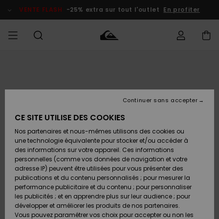
Passer
à
VENTE FLASH
-25% extra sur tout l'outlet
En profiter
l'information
sur
le
produit
français
Accéder à
HOMME
Vêtements
Vêtements
Shop
Surf Shop
Snow
Outlet
ma
Homme
Shop
Homme
commande
Homme
Nederlands
GARÇON
Continuer sans accepter
Accessoires
Accessoires
Nouveautés
Livraison
Surf Shop
Outlet
CE SITE UTILISE DES COOKIES
FEMME
Enfant
Snow
Enfant
Shop
Nos partenaires et nous-mêmes utilisons des cookies ou
Retours
Chaussures
Chaussures
A
Enfant
une technologie équivalente pour stocker et/ou accéder à
& Tongs
& Tongs
Découvrir
SURF
des informations sur votre appareil. Ces informations
Highlights
Outlet
personnelles (comme vos données de navigation et votre
Paiement
Femme
adresse IP) peuvent être utilisées pour vous présenter des
SNOW
Snow
publications et du contenu personnalisés ; pour mesurer la
Surf
Surf
Snow
Shop
Carte
performance publicitaire et du contenu ; pour personnaliser
Communauté
Femme
Cadeau
les publicités ; et en apprendre plus sur leur audience ; pour
VENTE
développer et améliorer les produits de nos partenaires.
FLASH
Snow
Snow
Vous pouvez paramétrer vos choix pour accepter ou non les