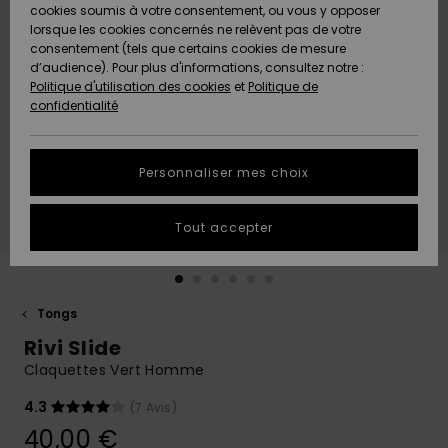
Quiksilver
A
cookies soumis à votre consentement, ou vous y opposer
Freedom
Découvrir
lorsque les cookies concernés ne relèvent pas de votre
Préférences
consentement (tels que certains cookies de mesure
Nouveautés
Nouveautés
Langue Et
d’audience). Pour plus d'informations, consultez notre :
Protection
Région
Politique d'utilisation des cookies
et
Politique de
des données
Communauté
confidentialité
A
A
AIDE &
Guide des
Découvrir
Découvrir
CONTACT
tailles
Personnaliser mes choix
COLLECTION
Démarrez
ECO-
Tout accepter
une
RESPONSABLE
conversation
pour obtenir
MAGASINS
la réponse la
plus rapide
Tongs
à votre
Rivi Slide
CARTE
question.
CADEAU
Claquettes Vert Homme
Démarrer
une
conversation
4.3
(7 Avis)
LISTE DE
40,00 €
SOUHAITS
Trouvez des