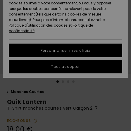
Quiksilver
A
cookies soumis à votre consentement, ou vous y opposer
Freedom
Découvrir
lorsque les cookies concernés ne relèvent pas de votre
Préférences
consentement (tels que certains cookies de mesure
Nouveautés
Nouveautés
Langue Et
d’audience). Pour plus d'informations, consultez notre :
Protection
Région
Politique d'utilisation des cookies
et
Politique de
des données
Communauté
confidentialité
A
A
AIDE &
Guide des
Découvrir
Découvrir
CONTACT
tailles
Personnaliser mes choix
COLLECTION
Démarrez
ECO-
Tout accepter
une
RESPONSABLE
conversation
pour obtenir
MAGASINS
la réponse la
plus rapide
Manches Courtes
à votre
Quik Lantern
CARTE
question.
CADEAU
T-Shirt manches courtes Vert Garçon 2-7
Démarrer
une
conversation
ECO-BONUS
LISTE DE
18,00 €
SOUHAITS
Trouvez des