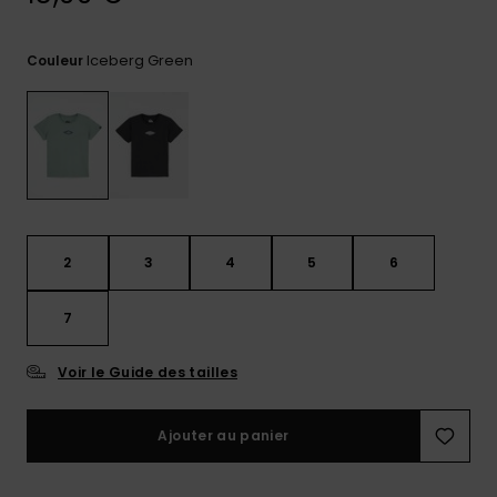
réponses
aux
questions
Iceberg Green
Couleur
les plus
fréquentes et
notre
formulaire
de contact.
Consulter
la FAQ
2
3
4
5
6
7
Voir le Guide des tailles
Ajouter au panier