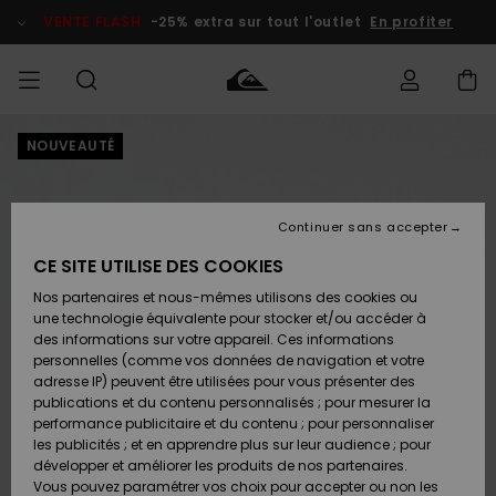
Passer
à
VENTE FLASH
-25% extra sur tout l'outlet
En profiter
l'information
sur
le
produit
NOUVEAUTÉ
français
Accéder à
HOMME
Vêtements
Vêtements
Shop
Surf Shop
Snow
Outlet
ma
Homme
Shop
Homme
commande
Homme
Nederlands
GARÇON
Continuer sans accepter
Accessoires
Accessoires
Nouveautés
Livraison
Surf Shop
Outlet
CE SITE UTILISE DES COOKIES
FEMME
Enfant
Snow
Enfant
Shop
Nos partenaires et nous-mêmes utilisons des cookies ou
Retours
Chaussures
Chaussures
A
Enfant
une technologie équivalente pour stocker et/ou accéder à
& Tongs
& Tongs
Découvrir
SURF
des informations sur votre appareil. Ces informations
Highlights
Outlet
personnelles (comme vos données de navigation et votre
Paiement
Femme
adresse IP) peuvent être utilisées pour vous présenter des
SNOW
Snow
publications et du contenu personnalisés ; pour mesurer la
Surf
Surf
Snow
Shop
Carte
performance publicitaire et du contenu ; pour personnaliser
Communauté
Femme
Cadeau
les publicités ; et en apprendre plus sur leur audience ; pour
VENTE
développer et améliorer les produits de nos partenaires.
FLASH
Snow
Snow
Vous pouvez paramétrer vos choix pour accepter ou non les