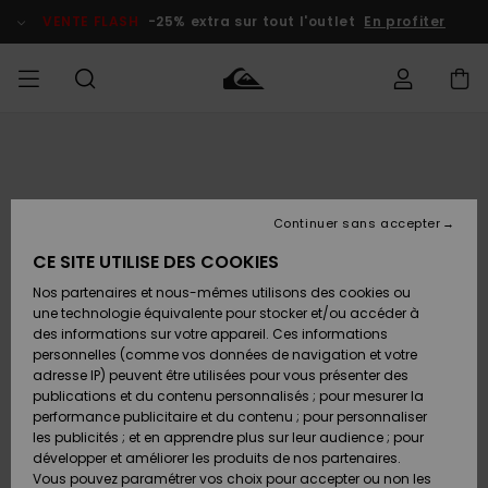
Passer
à
VENTE FLASH
-25% extra sur tout l'outlet
En profiter
l'information
sur
le
produit
français
Accéder à
HOMME
Vêtements
Vêtements
Shop
Surf Shop
Snow
Outlet
ma
Homme
Shop
Homme
commande
Homme
Nederlands
GARÇON
Continuer sans accepter
Accessoires
Accessoires
Nouveautés
Livraison
Surf Shop
Outlet
CE SITE UTILISE DES COOKIES
FEMME
Enfant
Snow
Enfant
Shop
Nos partenaires et nous-mêmes utilisons des cookies ou
Retours
Chaussures
Chaussures
A
Enfant
une technologie équivalente pour stocker et/ou accéder à
& Tongs
& Tongs
Découvrir
SURF
des informations sur votre appareil. Ces informations
Highlights
Outlet
personnelles (comme vos données de navigation et votre
Paiement
Femme
adresse IP) peuvent être utilisées pour vous présenter des
SNOW
Snow
publications et du contenu personnalisés ; pour mesurer la
Surf
Surf
Snow
Shop
Carte
performance publicitaire et du contenu ; pour personnaliser
Communauté
Femme
Cadeau
les publicités ; et en apprendre plus sur leur audience ; pour
VENTE
développer et améliorer les produits de nos partenaires.
FLASH
Snow
Snow
Vous pouvez paramétrer vos choix pour accepter ou non les