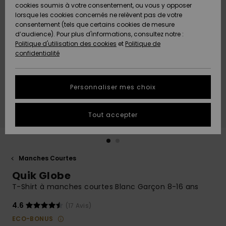
Quiksilver
A
cookies soumis à votre consentement, ou vous y opposer
Freedom
Découvrir
lorsque les cookies concernés ne relèvent pas de votre
Préférences
consentement (tels que certains cookies de mesure
Nouveautés
Nouveautés
Langue Et
d’audience). Pour plus d'informations, consultez notre :
Protection
Région
Politique d'utilisation des cookies
et
Politique de
des données
Communauté
confidentialité
A
A
AIDE &
Guide des
Découvrir
Découvrir
CONTACT
tailles
Personnaliser mes choix
COLLECTION
Démarrez
ECO-
Tout accepter
une
RESPONSABLE
conversation
pour obtenir
MAGASINS
la réponse la
plus rapide
Manches Courtes
à votre
Quik Globe
CARTE
question.
CADEAU
T-Shirt à manches courtes Blanc Garçon 8-16 ans
Démarrer
une
conversation
4.6
(17 Avis)
LISTE DE
ECO-BONUS
SOUHAITS
Trouvez des