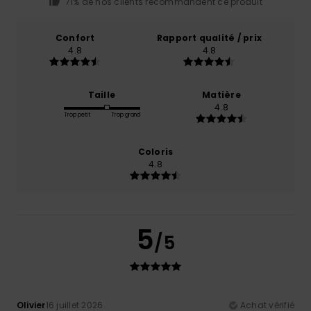
71% de nos clients recommandent ce produit
Confort
Rapport qualité / prix
4.8
4.8
Taille
Matière
4.8
Trop petit
Trop grand
Coloris
4.8
5
/5
Olivier
16 juillet 2026
Achat vérifié