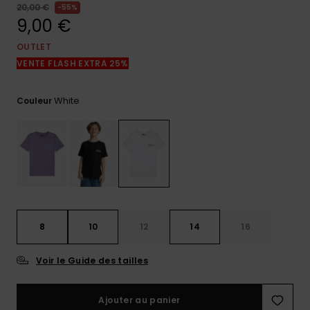
réponses
20,00 €
55%
aux
9,00 €
questions
les plus
OUTLET
fréquentes et
VENTE FLASH EXTRA 25%
notre
formulaire
de contact.
White
Couleur
Consulter
la FAQ
8
10
12
14
16
Voir le Guide des tailles
Ajouter au panier