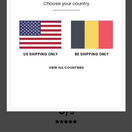
Choose your country
Nathalie
8 juillet 2026
Achat vérifié
Dessin d’un et coton de qualité
Confort
: 5
Rapport qualité / prix
: 5
Taille
: Taille
/5
/5
parfaite
Matière
: 5
Coloris
: 5
/5
/5
Je recommande ce produit
4
/5
US SHIPPING ONLY
BE SHIPPING ONLY
VIEW ALL COUNTRIES
Anais
7 juillet 2026
Achat vérifié
Trop petit également
Confort
: 5
Rapport qualité / prix
: 5
Taille
: Trop petit
/5
/5
Matière
: 5
Coloris
: 5
/5
/5
5
/5