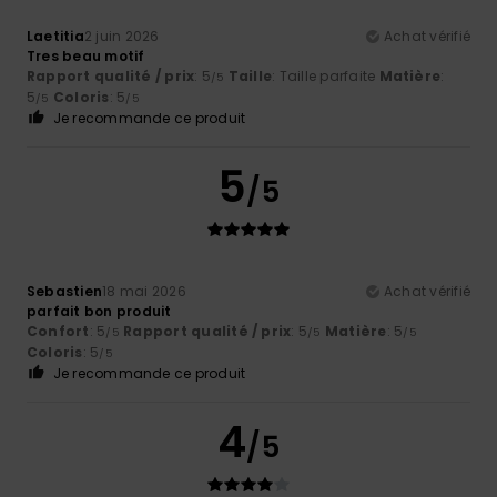
Laetitia
2 juin 2026
Achat vérifié
Tres beau motif
Rapport qualité / prix
: 5
Taille
: Taille parfaite
Matière
:
/5
5
Coloris
: 5
/5
/5
Je recommande ce produit
5
/5
Sebastien
18 mai 2026
Achat vérifié
parfait bon produit
Confort
: 5
Rapport qualité / prix
: 5
Matière
: 5
/5
/5
/5
Coloris
: 5
/5
Je recommande ce produit
4
/5