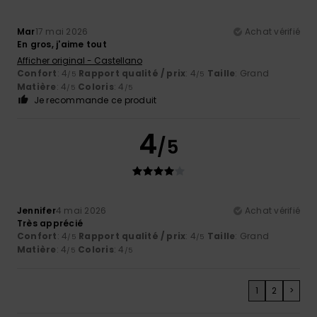
Mar
17 mai 2026
Achat vérifié
En gros, j'aime tout
Afficher original - Castellano
Confort
: 4
Rapport qualité / prix
: 4
Taille
: Grand
/5
/5
Matière
: 4
Coloris
: 4
/5
/5
Je recommande ce produit
4
/5
Jennifer
4 mai 2026
Achat vérifié
Très apprécié
Confort
: 4
Rapport qualité / prix
: 4
Taille
: Grand
/5
/5
Matière
: 4
Coloris
: 4
/5
/5
1
2
>