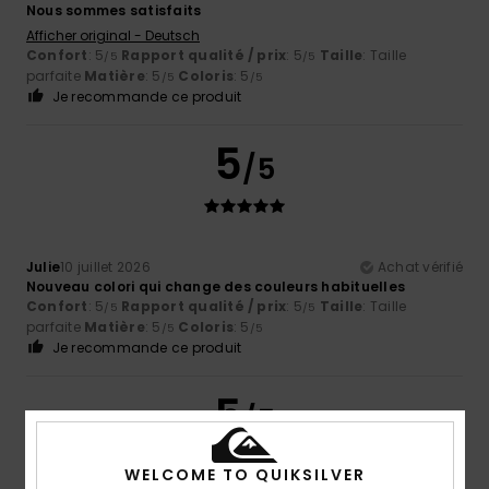
Nous sommes satisfaits
Afficher original - Deutsch
Confort
: 5
Rapport qualité / prix
: 5
Taille
: Taille
/5
/5
parfaite
Matière
: 5
Coloris
: 5
/5
/5
Je recommande ce produit
5
/5
Julie
10 juillet 2026
Achat vérifié
Nouveau colori qui change des couleurs habituelles
Confort
: 5
Rapport qualité / prix
: 5
Taille
: Taille
/5
/5
parfaite
Matière
: 5
Coloris
: 5
/5
/5
Je recommande ce produit
5
/5
WELCOME TO QUIKSILVER