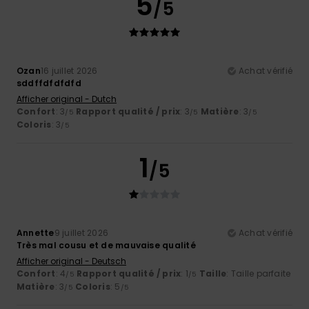
5
/5
Ozan
16 juillet 2026
Achat vérifié
sddffdfdfdfd
Afficher original - Dutch
Confort
: 3
Rapport qualité / prix
: 3
Matière
: 3
/5
/5
/5
Coloris
: 3
/5
1
/5
Annette
9 juillet 2026
Achat vérifié
Très mal cousu et de mauvaise qualité
Afficher original - Deutsch
Confort
: 4
Rapport qualité / prix
: 1
Taille
: Taille parfaite
/5
/5
Matière
: 3
Coloris
: 5
/5
/5