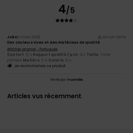
4
/5
João
9 mars 2026
Achat vérifié
Des couleurs vives et des matériaux de qualité
Afficher original - Português
Confort
: 5
Rapport qualité / prix
: 3
Taille
: Taille
/5
/5
parfaite
Matière
: 5
Coloris
: 5
/5
/5
Je recommande ce produit
Vérifié par
TrustVille
Articles vus récemment