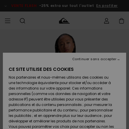
Passer
à
VENTE FLASH
-25% extra sur tout l'outlet
En profiter
l'information
sur
le
produit
français
Accéder à
HOMME
Vêtements
Vêtements
Shop
Surf Shop
Snow
Outlet
ma
Homme
Shop
Homme
commande
Homme
Nederlands
GARÇON
Continuer sans accepter
Accessoires
Accessoires
Nouveautés
Livraison
Surf Shop
Outlet
CE SITE UTILISE DES COOKIES
FEMME
Enfant
Snow
Enfant
Shop
Nos partenaires et nous-mêmes utilisons des cookies ou
Retours
Chaussures
Chaussures
A
Enfant
une technologie équivalente pour stocker et/ou accéder à
& Tongs
& Tongs
Découvrir
SURF
des informations sur votre appareil. Ces informations
Highlights
Outlet
personnelles (comme vos données de navigation et votre
Paiement
Femme
adresse IP) peuvent être utilisées pour vous présenter des
SNOW
Snow
publications et du contenu personnalisés ; pour mesurer la
Surf
Surf
Snow
Shop
Carte
performance publicitaire et du contenu ; pour personnaliser
Communauté
Femme
Cadeau
les publicités ; et en apprendre plus sur leur audience ; pour
VENTE
développer et améliorer les produits de nos partenaires.
FLASH
Snow
Snow
Vous pouvez paramétrer vos choix pour accepter ou non les