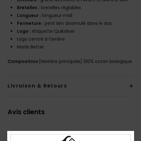
Bretelles :
bretelles réglables
Longueur :
longueur midi
Fermeture :
petit lien dissimulé dans le dos
Logo :
étiquette Quiksilver
Logo centré à l'arrière
Made Better
Composition
[Matière principale] 100% coton biologique
Livraison & Retours
Avis clients
Note moyenne