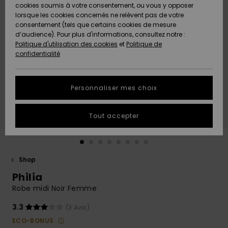
Quiksilver
A
cookies soumis à votre consentement, ou vous y opposer
Freedom
Découvrir
lorsque les cookies concernés ne relèvent pas de votre
Préférences
consentement (tels que certains cookies de mesure
Nouveautés
Nouveautés
Langue Et
d’audience). Pour plus d'informations, consultez notre :
Protection
Région
Politique d'utilisation des cookies
et
Politique de
des données
Communauté
confidentialité
A
A
AIDE &
Guide des
Découvrir
Découvrir
CONTACT
tailles
Personnaliser mes choix
COLLECTION
Démarrez
ECO-
Tout accepter
une
RESPONSABLE
conversation
pour obtenir
MAGASINS
la réponse la
plus rapide
Shop
à votre
Philia
CARTE
question.
CADEAU
Robe midi Noir Femme
Démarrer
une
conversation
3.3
(3 Avis)
LISTE DE
ECO-BONUS
SOUHAITS
Trouvez des