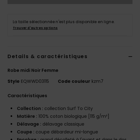
La taille sélectionnée n'est plus disponible en ligne.
Trouver d'autres options
Details & caractéristiques
Robe midi Noir Femme
Style
EQWWD03115
Code couleur
kzm7
Caractéristiques
Collection :
collection Surf To City
Matière :
100% coton biologique [115 g/m²]
Délavage :
délavage classique
Coupe :
coupe débardeur mi-longue
Encolure :
grand décolleté à l'avant et dans le dos