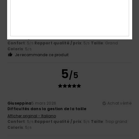
Ana
13 avril 2026
Achat vérifié
Bonne qualité
Afficher original - Castellano
Confort
: 5
Rapport qualité / prix
: 5
Taille
: Grand
/5
/5
Coloris
: 5
/5
Je recommande ce produit
5
/5
Giuseppina
5 mars 2026
Achat vérifié
Difficultés dans la gestion de la taille
Afficher original - Italiano
Confort
: 5
Rapport qualité / prix
: 5
Taille
: Trop grand
/5
/5
Coloris
: 5
/5