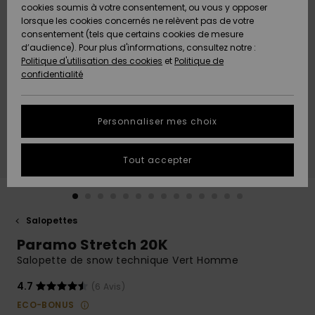
Quiksilver
A
cookies soumis à votre consentement, ou vous y opposer
Freedom
Découvrir
lorsque les cookies concernés ne relèvent pas de votre
Préférences
consentement (tels que certains cookies de mesure
Nouveautés
Nouveautés
Langue Et
d’audience). Pour plus d'informations, consultez notre :
Protection
Région
Politique d'utilisation des cookies
et
Politique de
des données
Communauté
confidentialité
A
A
AIDE &
Guide des
Découvrir
Découvrir
CONTACT
tailles
Personnaliser mes choix
COLLECTION
Démarrez
ECO-
Tout accepter
une
RESPONSABLE
conversation
pour obtenir
MAGASINS
la réponse la
plus rapide
Salopettes
à votre
Paramo Stretch 20K
CARTE
question.
CADEAU
Salopette de snow technique Vert Homme
Démarrer
une
conversation
4.7
(6 Avis)
LISTE DE
ECO-BONUS
SOUHAITS
Trouvez des