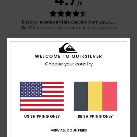
4.7
/5
basé sur
6 avis vérifiés
depuis novembre 2025
67% de nos clients recommandent ce produit
Confort
Rapport qualité / prix
4.8
4.7
WELCOME TO QUIKSILVER
Choose your country
Taille
Matière
NaN
Trop petit
Trop grand
Coloris
4.8
US SHIPPING ONLY
BE SHIPPING ONLY
5
VIEW ALL COUNTRIES
/5