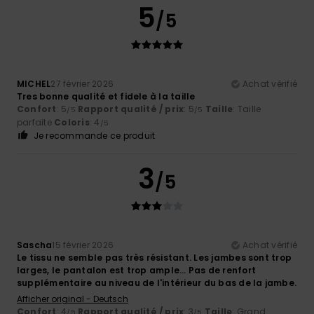
5
/5
MICHEL
27 février 2026
Achat vérifié
Tres bonne qualité et fidele à la taille
Confort
: 5
Rapport qualité / prix
: 5
Taille
: Taille
/5
/5
parfaite
Coloris
: 4
/5
Je recommande ce produit
3
/5
Sascha
15 février 2026
Achat vérifié
Le tissu ne semble pas très résistant. Les jambes sont trop
larges, le pantalon est trop ample… Pas de renfort
supplémentaire au niveau de l'intérieur du bas de la jambe.
Afficher original - Deutsch
Confort
: 4
Rapport qualité / prix
: 3
Taille
: Grand
/5
/5