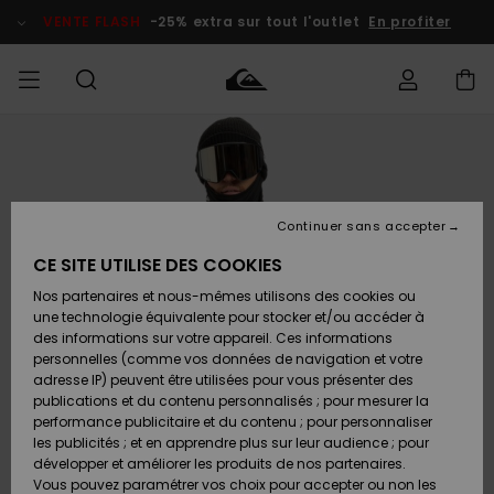
Passer
à
VENTE FLASH
-25% extra sur tout l'outlet
En profiter
l'information
sur
le
produit
français
Accéder à
HOMME
Vêtements
Vêtements
Shop
Surf Shop
Snow
Outlet
ma
Homme
Shop
Homme
commande
Homme
Nederlands
GARÇON
Continuer sans accepter
Accessoires
Accessoires
Nouveautés
Livraison
Surf Shop
Outlet
CE SITE UTILISE DES COOKIES
FEMME
Enfant
Snow
Enfant
Shop
Nos partenaires et nous-mêmes utilisons des cookies ou
Retours
Chaussures
Chaussures
A
Enfant
une technologie équivalente pour stocker et/ou accéder à
& Tongs
& Tongs
Découvrir
SURF
des informations sur votre appareil. Ces informations
Highlights
Outlet
personnelles (comme vos données de navigation et votre
Paiement
Femme
adresse IP) peuvent être utilisées pour vous présenter des
SNOW
Snow
publications et du contenu personnalisés ; pour mesurer la
Surf
Surf
Snow
Shop
Carte
performance publicitaire et du contenu ; pour personnaliser
Communauté
Femme
Cadeau
les publicités ; et en apprendre plus sur leur audience ; pour
VENTE
développer et améliorer les produits de nos partenaires.
FLASH
Snow
Snow
Vous pouvez paramétrer vos choix pour accepter ou non les