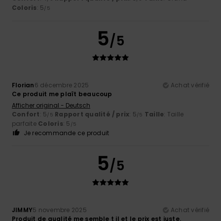
Coloris
: 5
/5
5
/5
Florian
6 décembre 2025
Achat vérifié
Ce produit me plaît beaucoup
Afficher original - Deutsch
Confort
: 5
Rapport qualité / prix
: 5
Taille
: Taille
/5
/5
parfaite
Coloris
: 5
/5
Je recommande ce produit
5
/5
JIMMY
5 novembre 2025
Achat vérifié
Produit de qualité me semble t il et le prix est juste.