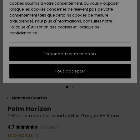
Quiksilver
A
cookies soumis à votre consentement, ou vous y opposer
Freedom
Découvrir
lorsque les cookies concernés ne relèvent pas de votre
Préférences
consentement (tels que certains cookies de mesure
Nouveautés
Nouveautés
Langue Et
d’audience). Pour plus d'informations, consultez notre :
Protection
Région
Politique d'utilisation des cookies
et
Politique de
des données
Communauté
confidentialité
A
A
AIDE &
Guide des
Découvrir
Découvrir
CONTACT
tailles
Personnaliser mes choix
COLLECTION
Démarrez
ECO-
Tout accepter
une
RESPONSABLE
conversation
pour obtenir
MAGASINS
la réponse la
plus rapide
Manches Courtes
à votre
Palm Horizon
CARTE
question.
CADEAU
T-Shirt à manches courtes Noir Garçon 8-16 ans
Démarrer
une
conversation
4.7
(40 Avis)
LISTE DE
ECO-BONUS
SOUHAITS
Trouvez des