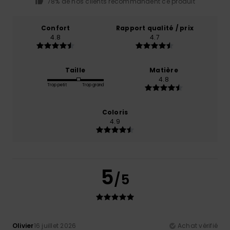
78% de nos clients recommandent ce produit
Confort
Rapport qualité / prix
4.8
4.7
Taille
Matière
4.8
Trop petit
Trop grand
Coloris
4.9
5
/5
Olivier
16 juillet 2026
Achat vérifié