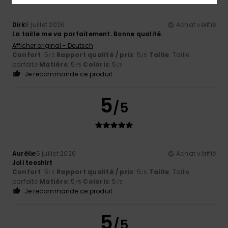
Dirk
8 juillet 2026
Achat vérifié
La taille me va parfaitement. Bonne qualité.
Afficher original - Deutsch
Confort
: 5
Rapport qualité / prix
: 5
Taille
: Taille
/5
/5
parfaite
Matière
: 5
Coloris
: 5
/5
/5
Je recommande ce produit
5
/5
Aurélie
5 juillet 2026
Achat vérifié
Joli teeshirt
Confort
: 5
Rapport qualité / prix
: 5
Taille
: Taille
/5
/5
parfaite
Matière
: 5
Coloris
: 5
/5
/5
Je recommande ce produit
5
/5