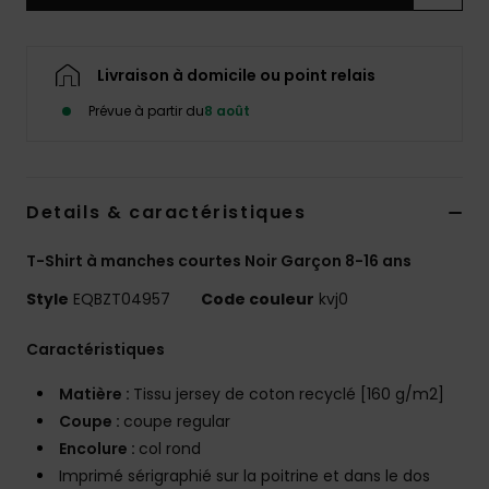
Livraison à domicile ou point relais
Prévue à partir du
8 août
Details & caractéristiques
T-Shirt à manches courtes Noir Garçon 8-16 ans
Style
EQBZT04957
Code couleur
kvj0
Caractéristiques
Matière :
Tissu jersey de coton recyclé [160 g/m2]
Coupe :
coupe regular
Encolure :
col rond
Imprimé sérigraphié sur la poitrine et dans le dos