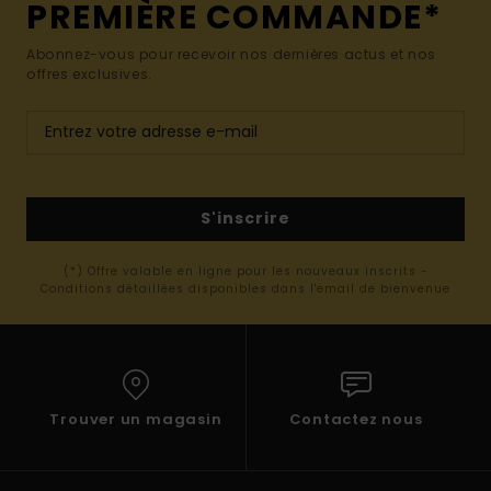
PREMIÈRE COMMANDE*
Abonnez-vous pour recevoir nos dernières actus et nos
offres exclusives.
S'inscrire
(*) Offre valable en ligne pour les nouveaux inscrits -
Conditions détaillées disponibles dans l'email de bienvenue
Trouver un magasin
Contactez nous