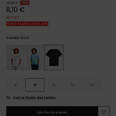
réponses
18,00 €
55%
aux
8,10 €
questions
les plus
OUTLET
fréquentes et
VENTE FLASH EXTRA 25%
notre
formulaire
de contact.
Black
Couleur
Consulter
la FAQ
8
10
12
14
16
Voir le Guide des tailles
Ajouter au panier