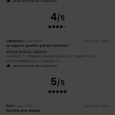
Je recommande ce produit
4
/5
Johannes
1 juillet 2026
Achat vérifié
Le rapport qualité-prix est excellent
Afficher original - Deutsch
Confort
: 5
Rapport qualité / prix
: 5
Taille
: Taille
/5
/5
parfaite
Matière
: 5
Coloris
: 5
/5
/5
Je recommande ce produit
5
/5
Edit
29 juin 2026
Achat vérifié
Qualité, prix, design