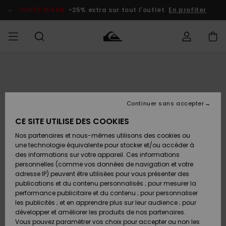
Passer
à
VENTE FLASH
-25% extra sur tout l'outlet
En profiter
l'information
sur
le
produit
français
Accéder à
HOMME
Vêtements
Vêtements
Shop
Surf Shop
Snow
Outlet
ma
Homme
Shop
Homme
commande
Homme
Nederlands
GARÇON
Continuer sans accepter
Accessoires
Accessoires
Nouveautés
Livraison
Surf Shop
Outlet
CE SITE UTILISE DES COOKIES
FEMME
Enfant
Snow
Enfant
Shop
Nos partenaires et nous-mêmes utilisons des cookies ou
Retours
Chaussures
Chaussures
A
Enfant
une technologie équivalente pour stocker et/ou accéder à
& Tongs
& Tongs
Découvrir
SURF
des informations sur votre appareil. Ces informations
Highlights
Outlet
personnelles (comme vos données de navigation et votre
Paiement
Femme
adresse IP) peuvent être utilisées pour vous présenter des
SNOW
Snow
publications et du contenu personnalisés ; pour mesurer la
Surf
Surf
Snow
Shop
Carte
performance publicitaire et du contenu ; pour personnaliser
Communauté
Femme
Cadeau
les publicités ; et en apprendre plus sur leur audience ; pour
VENTE
développer et améliorer les produits de nos partenaires.
FLASH
Snow
Snow
Vous pouvez paramétrer vos choix pour accepter ou non les