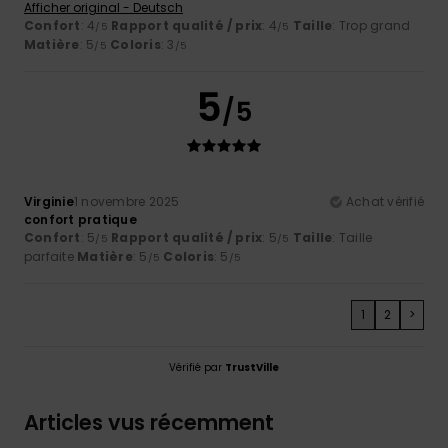
Afficher original - Deutsch
Confort
: 4
Rapport qualité / prix
: 4
Taille
: Trop grand
/5
/5
Matière
: 5
Coloris
: 3
/5
/5
5
/5
Virginie
1 novembre 2025
Achat vérifié
confort pratique
Confort
: 5
Rapport qualité / prix
: 5
Taille
: Taille
/5
/5
parfaite
Matière
: 5
Coloris
: 5
/5
/5
1
2
>
Vérifié par
TrustVille
Articles vus récemment