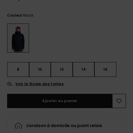
réponses
aux
questions
Black
Couleur
les plus
fréquentes et
notre
formulaire
de contact.
Consulter
la FAQ
8
10
12
14
16
Voir le Guide des tailles
Ajouter au panier
Livraison à domicile ou point relais