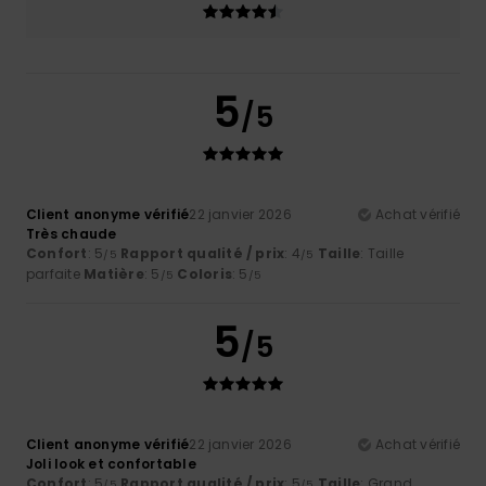
5
/5
Client anonyme vérifié
22 janvier 2026
Achat vérifié
Très chaude
Confort
: 5
Rapport qualité / prix
: 4
Taille
: Taille
/5
/5
parfaite
Matière
: 5
Coloris
: 5
/5
/5
5
/5
Client anonyme vérifié
22 janvier 2026
Achat vérifié
Joli look et confortable
Confort
: 5
Rapport qualité / prix
: 5
Taille
: Grand
/5
/5