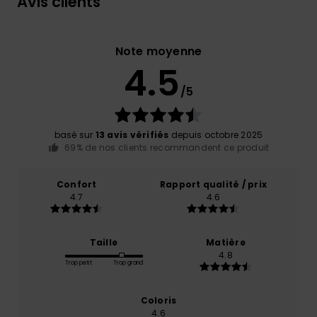
Avis clients
Note moyenne
4.5
/5
basé sur
13 avis vérifiés
depuis octobre 2025
69% de nos clients recommandent ce produit
Confort
Rapport qualité / prix
4.7
4.6
Taille
Matière
4.8
Trop petit
Trop grand
Coloris
4.6