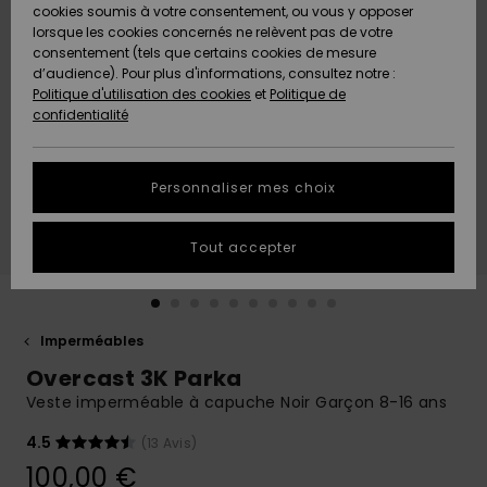
Quiksilver
A
cookies soumis à votre consentement, ou vous y opposer
Freedom
Découvrir
lorsque les cookies concernés ne relèvent pas de votre
Préférences
consentement (tels que certains cookies de mesure
Nouveautés
Nouveautés
Langue Et
d’audience). Pour plus d'informations, consultez notre :
Protection
Région
Politique d'utilisation des cookies
et
Politique de
des données
Communauté
confidentialité
A
A
AIDE &
Guide des
Découvrir
Découvrir
CONTACT
tailles
Personnaliser mes choix
COLLECTION
Démarrez
ECO-
Tout accepter
une
RESPONSABLE
conversation
pour obtenir
MAGASINS
la réponse la
plus rapide
Imperméables
à votre
Overcast 3K Parka
CARTE
question.
CADEAU
Veste imperméable à capuche Noir Garçon 8-16 ans
Démarrer
une
conversation
4.5
(13 Avis)
LISTE DE
100,00 €
SOUHAITS
Trouvez des