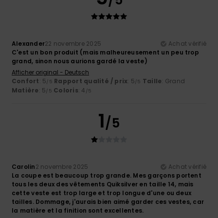
Alexander
22 novembre 2025
Achat vérifié
C'est un bon produit (mais malheureusement un peu trop
grand, sinon nous aurions gardé la veste)
Afficher original - Deutsch
Confort
: 5
Rapport qualité / prix
: 5
Taille
: Grand
/5
/5
Matière
: 5
Coloris
: 4
/5
/5
1
/5
Carolin
2 novembre 2025
Achat vérifié
La coupe est beaucoup trop grande. Mes garçons portent
tous les deux des vêtements Quiksilver en taille 14, mais
cette veste est trop large et trop longue d'une ou deux
tailles. Dommage, j'aurais bien aimé garder ces vestes, car
la matière et la finition sont excellentes.