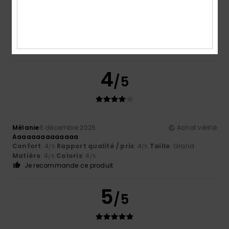
Produit reçu
Afficher original - Castellano
Confort
: 4
Rapport qualité / prix
: 4
Matière
: 4
/5
/5
/5
Coloris
: 5
/5
Je recommande ce produit
4
/5
Mélanie
6 décembre 2025
Achat vérifié
Aaaaaaaaaaaaaa
Confort
: 4
Rapport qualité / prix
: 4
Taille
: Grand
/5
/5
Matière
: 4
Coloris
: 4
/5
/5
Je recommande ce produit
5
/5