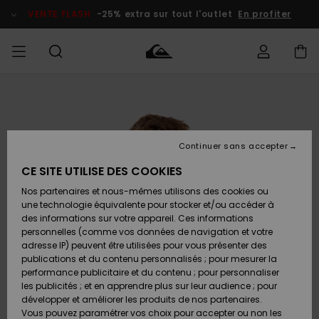
Passer
à
VENTE FLASH
-25% extra sur tout l'outlet
En profiter
l'information
sur
le
produit
français
Accéder à
HOMME
Vêtements
Vêtements
Shop
Surf Shop
Snow
Outlet
ma
Homme
Shop
Homme
commande
Homme
Nederlands
GARÇON
Continuer sans accepter
Accessoires
Accessoires
Nouveautés
Livraison
Surf Shop
Outlet
CE SITE UTILISE DES COOKIES
FEMME
Enfant
Snow
Enfant
Shop
Nos partenaires et nous-mêmes utilisons des cookies ou
Retours
Chaussures
Chaussures
A
Enfant
une technologie équivalente pour stocker et/ou accéder à
& Tongs
& Tongs
Découvrir
SURF
des informations sur votre appareil. Ces informations
Highlights
Outlet
personnelles (comme vos données de navigation et votre
Paiement
Femme
adresse IP) peuvent être utilisées pour vous présenter des
SNOW
Snow
publications et du contenu personnalisés ; pour mesurer la
Surf
Surf
Snow
Shop
Carte
performance publicitaire et du contenu ; pour personnaliser
Communauté
Femme
Cadeau
les publicités ; et en apprendre plus sur leur audience ; pour
VENTE
développer et améliorer les produits de nos partenaires.
FLASH
Snow
Snow
Vous pouvez paramétrer vos choix pour accepter ou non les