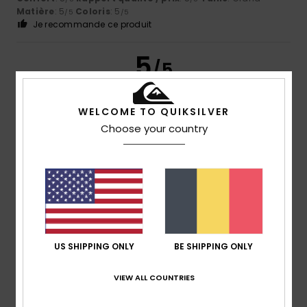
Matière
: 5
Coloris
: 5
/5
/5
Je recommande ce produit
5
/5
WELCOME TO QUIKSILVER
Choose your country
Bianchi
18 décembre 2025
Achat vérifié
La veste est légèrement plus grande.
Afficher original - Deutsch
Confort
: 5
Rapport qualité / prix
: 4
Taille
: Grand
/5
/5
Matière
: 5
Coloris
: 5
/5
/5
Je recommande ce produit
4
/5
US SHIPPING ONLY
BE SHIPPING ONLY
VIEW ALL COUNTRIES
Paula
11 décembre 2025
Achat vérifié