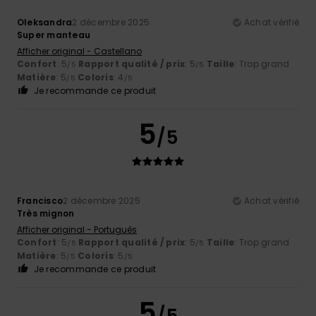
Oleksandra
2 décembre 2025
Achat vérifié
Super manteau
Afficher original - Castellano
Confort
: 5
Rapport qualité / prix
: 5
Taille
: Trop grand
/5
/5
Matière
: 5
Coloris
: 4
/5
/5
Je recommande ce produit
5
/5
Francisco
2 décembre 2025
Achat vérifié
Très mignon
Afficher original - Português
Confort
: 5
Rapport qualité / prix
: 5
Taille
: Trop grand
/5
/5
Matière
: 5
Coloris
: 5
/5
/5
Je recommande ce produit
5
/5