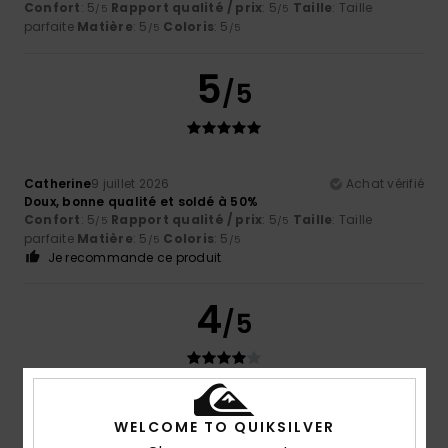
Confort
: 5
Rapport qualité / prix
: 5
Taille
: Taille
/5
/5
parfaite
Matière
: 5
Coloris
: 5
/5
/5
5
/5
Catherine
9 juillet 2026
Achat vérifié
Doux, bonne qualité et soldé à 50%
Confort
: 5
Rapport qualité / prix
: 5
Taille
: Taille
/5
/5
parfaite
Matière
: 5
Coloris
: 5
/5
/5
Je recommande ce produit
4
/5
Brown
5 juillet 2026
Achat vérifié
WELCOME TO QUIKSILVER
à un prix raisonnable