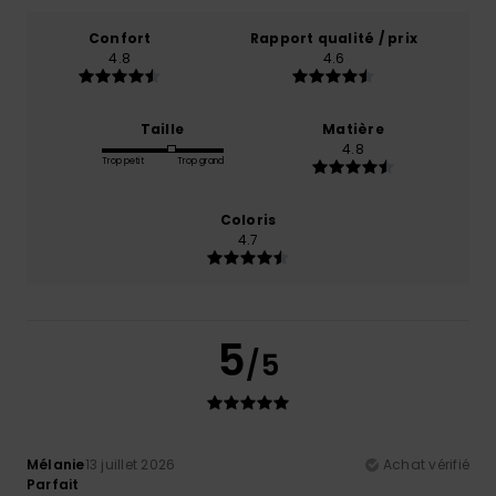
Confort
Rapport qualité / prix
4.8
4.6
Taille
Matière
4.8
Trop petit
Trop grand
Coloris
4.7
5
/5
Mélanie
13 juillet 2026
Achat vérifié
Parfait