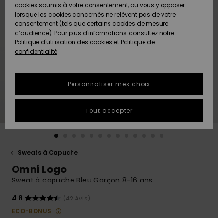
Quiksilver
A
cookies soumis à votre consentement, ou vous y opposer
Freedom
Découvrir
lorsque les cookies concernés ne relèvent pas de votre
Préférences
consentement (tels que certains cookies de mesure
Nouveautés
Nouveautés
Langue Et
d’audience). Pour plus d'informations, consultez notre :
Protection
Région
Politique d'utilisation des cookies
et
Politique de
des données
Communauté
confidentialité
A
A
AIDE &
Guide des
Découvrir
Découvrir
CONTACT
tailles
Personnaliser mes choix
COLLECTION
Démarrez
ECO-
Tout accepter
une
RESPONSABLE
conversation
pour obtenir
MAGASINS
la réponse la
plus rapide
Sweats à Capuche
à votre
Omni Logo
CARTE
question.
CADEAU
Sweat à capuche Bleu Garçon 8-16 ans
Démarrer
une
conversation
4.8
(42 Avis)
LISTE DE
ECO-BONUS
SOUHAITS
Trouvez des