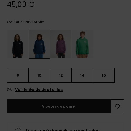
réponses
45,00 €
aux
questions
les plus
Dark Denim
Couleur
fréquentes et
notre
formulaire
de contact.
Consulter
la FAQ
8
10
12
14
16
Voir le Guide des tailles
Ajouter au panier
Livraison à domicile ou point relais