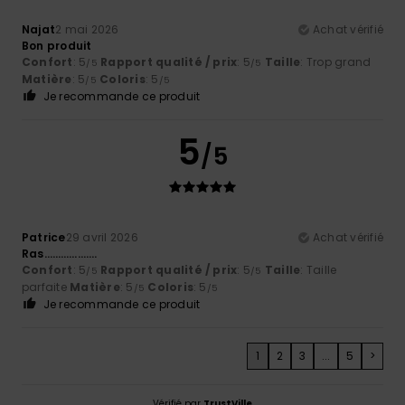
Najat
2 mai 2026
Achat vérifié
Bon produit
Confort
: 5
Rapport qualité / prix
: 5
Taille
: Trop grand
/5
/5
Matière
: 5
Coloris
: 5
/5
/5
Je recommande ce produit
5
/5
Patrice
29 avril 2026
Achat vérifié
Ras……………….
Confort
: 5
Rapport qualité / prix
: 5
Taille
: Taille
/5
/5
parfaite
Matière
: 5
Coloris
: 5
/5
/5
Je recommande ce produit
1
2
3
...
5
>
Vérifié par
TrustVille