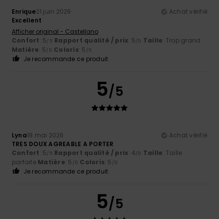
Enrique
21 juin 2026
Achat vérifié
Excellent
Afficher original - Castellano
Confort
: 5
Rapport qualité / prix
: 5
Taille
: Trop grand
/5
/5
Matière
: 5
Coloris
: 5
/5
/5
Je recommande ce produit
5
/5
Lyna
18 mai 2026
Achat vérifié
TRES DOUX AGREABLE A PORTER
Confort
: 5
Rapport qualité / prix
: 4
Taille
: Taille
/5
/5
parfaite
Matière
: 5
Coloris
: 5
/5
/5
Je recommande ce produit
5
/5