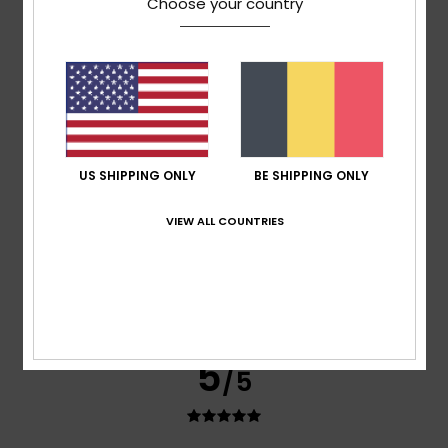
Choose your country
Afficher original - Português
Confort
: 4
Rapport qualité / prix
: 4
Taille
: Taille
/5
/5
parfaite
Matière
: 4
Coloris
: 4
/5
/5
5
/5
US SHIPPING ONLY
BE SHIPPING ONLY
Alessandra
23 juin 2026
Achat vérifié
C'est une jolie couleur vive, en coton, et le prix était
VIEW ALL COUNTRIES
intéressant grâce aux réductions.
Afficher original - Italiano
Confort
: 4
Rapport qualité / prix
: 5
Taille
: Grand
/5
/5
Matière
: 4
Coloris
: 5
/5
/5
Je recommande ce produit
5
/5