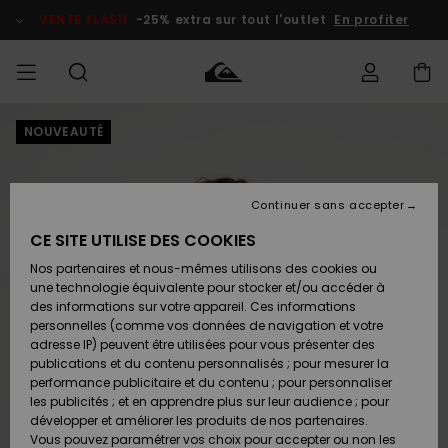
Passer
à
VENTE FLASH
-25% extra sur tout l'outlet
En profiter
l'information
sur
le
produit
NOUVEAUTÉ
français
Accéder à
HOMME
Vêtements
Vêtements
Shop
Surf Shop
Snow
Outlet
ma
Homme
Shop
Homme
commande
Homme
Nederlands
GARÇON
Continuer sans accepter
Accessoires
Accessoires
Nouveautés
Livraison
Surf Shop
Outlet
CE SITE UTILISE DES COOKIES
FEMME
Enfant
Snow
Enfant
Shop
Nos partenaires et nous-mêmes utilisons des cookies ou
Retours
Chaussures
Chaussures
A
Enfant
une technologie équivalente pour stocker et/ou accéder à
& Tongs
& Tongs
Découvrir
SURF
des informations sur votre appareil. Ces informations
Highlights
Outlet
personnelles (comme vos données de navigation et votre
Paiement
Femme
adresse IP) peuvent être utilisées pour vous présenter des
SNOW
Snow
publications et du contenu personnalisés ; pour mesurer la
Surf
Surf
Snow
Shop
Carte
performance publicitaire et du contenu ; pour personnaliser
Communauté
Femme
Cadeau
les publicités ; et en apprendre plus sur leur audience ; pour
VENTE
développer et améliorer les produits de nos partenaires.
FLASH
Snow
Snow
Vous pouvez paramétrer vos choix pour accepter ou non les