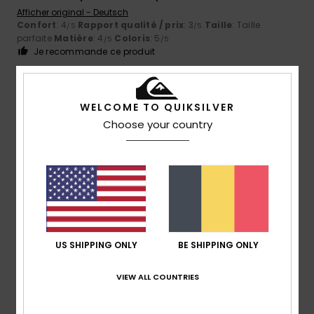
Afficher original - Deutsch
Confort
: 4
Rapport qualité / prix
: 3
Taille
: Taille
/5
/5
parfaite
Matière
: 4
Coloris
: 5
/5
/5
Je recommande ce produit
5
/5
WELCOME TO QUIKSILVER
Choose your country
Client anonyme vérifié
14 mars 2026
Achat vérifié
C'est exactement ce que je cherchais
Afficher original - Castellano
Confort
: 5
Rapport qualité / prix
: 5
Taille
: Trop grand
/5
/5
Matière
: 5
Coloris
: 5
/5
/5
Je recommande ce produit
US SHIPPING ONLY
BE SHIPPING ONLY
5
/5
VIEW ALL COUNTRIES