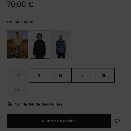
réponses
70,00 €
aux
questions
les plus
Black
Couleur
fréquentes et
notre
formulaire
de contact.
Consulter
la FAQ
XS
S
M
L
XL
XXL
Voir le Guide des tailles
Ajouter au panier