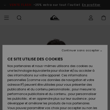
Passer
à
VENTE FLASH
-25% extra sur tout l'outlet
En profiter
l'information
sur
le
produit
français
Accéder à
HOMME
Vêtements
Vêtements
Shop
Surf Shop
Snow
Outlet
ma
Homme
Shop
Homme
commande
Homme
Nederlands
GARÇON
Continuer sans accepter
Accessoires
Accessoires
Nouveautés
Livraison
Surf Shop
Outlet
CE SITE UTILISE DES COOKIES
FEMME
Enfant
Snow
Enfant
Shop
Nos partenaires et nous-mêmes utilisons des cookies ou
Retours
Chaussures
Chaussures
A
Enfant
une technologie équivalente pour stocker et/ou accéder à
& Tongs
& Tongs
Découvrir
SURF
des informations sur votre appareil. Ces informations
Highlights
Outlet
personnelles (comme vos données de navigation et votre
Paiement
Femme
adresse IP) peuvent être utilisées pour vous présenter des
SNOW
Snow
publications et du contenu personnalisés ; pour mesurer la
Surf
Surf
Snow
Shop
Carte
performance publicitaire et du contenu ; pour personnaliser
Communauté
Femme
Cadeau
les publicités ; et en apprendre plus sur leur audience ; pour
VENTE
développer et améliorer les produits de nos partenaires.
FLASH
Snow
Snow
Vous pouvez paramétrer vos choix pour accepter ou non les