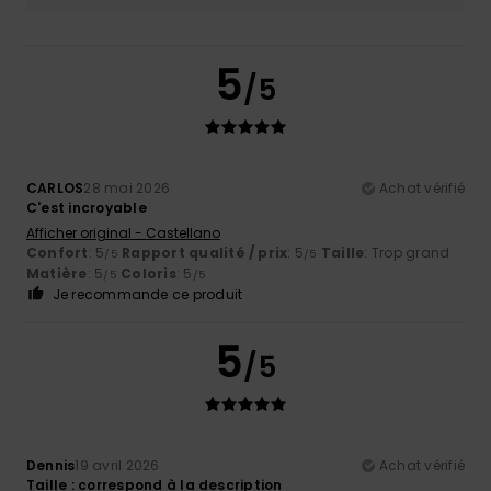
5
/5
CARLOS
28 mai 2026
Achat vérifié
C'est incroyable
Afficher original - Castellano
Confort
: 5
Rapport qualité / prix
: 5
Taille
: Trop grand
/5
/5
Matière
: 5
Coloris
: 5
/5
/5
Je recommande ce produit
5
/5
Dennis
19 avril 2026
Achat vérifié
Taille : correspond à la description