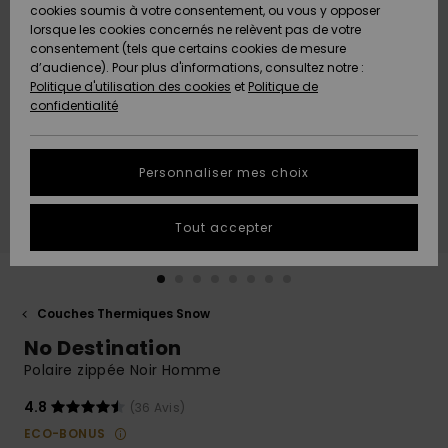
Quiksilver
A
cookies soumis à votre consentement, ou vous y opposer
Freedom
Découvrir
lorsque les cookies concernés ne relèvent pas de votre
Préférences
consentement (tels que certains cookies de mesure
Nouveautés
Nouveautés
Langue Et
d’audience). Pour plus d'informations, consultez notre :
Protection
Région
Politique d'utilisation des cookies
et
Politique de
des données
Communauté
confidentialité
A
A
AIDE &
Guide des
Découvrir
Découvrir
CONTACT
tailles
Personnaliser mes choix
COLLECTION
Démarrez
ECO-
Tout accepter
une
RESPONSABLE
conversation
pour obtenir
MAGASINS
la réponse la
plus rapide
Couches Thermiques Snow
à votre
No Destination
CARTE
question.
CADEAU
Polaire zippée Noir Homme
Démarrer
une
conversation
4.8
(36 Avis)
LISTE DE
ECO-BONUS
SOUHAITS
Trouvez des