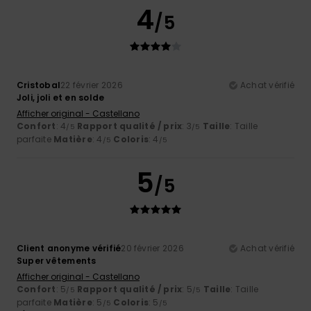
4
/5
Cristobal
22 février 2026
Achat vérifié
Joli, joli et en solde
Afficher original - Castellano
Confort
: 4
Rapport qualité / prix
: 3
Taille
: Taille
/5
/5
parfaite
Matière
: 4
Coloris
: 4
/5
/5
5
/5
Client anonyme vérifié
20 février 2026
Achat vérifié
Super vêtements
Afficher original - Castellano
Confort
: 5
Rapport qualité / prix
: 5
Taille
: Taille
/5
/5
parfaite
Matière
: 5
Coloris
: 5
/5
/5