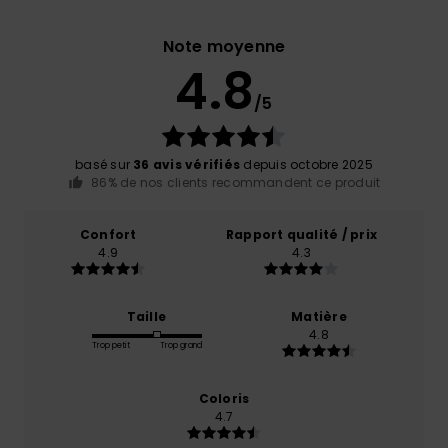
Note moyenne
4.8
/5
basé sur
36 avis vérifiés
depuis octobre 2025
86% de nos clients recommandent ce produit
Confort
Rapport qualité / prix
4.9
4.3
Taille
Matière
4.8
Trop petit
Trop grand
Coloris
4.7