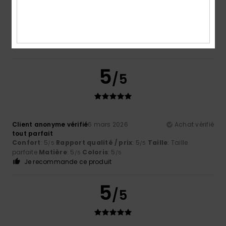
Client anonyme vérifié
11 mars 2026
Achat vérifié
Très confortable
Confort
: 5
Rapport qualité / prix
: 5
Taille
: Taille
/5
/5
parfaite
Matière
: 5
Coloris
: 5
/5
/5
5
/5
Client anonyme vérifié
6 mars 2026
Achat vérifié
tout parfait
Confort
: 5
Rapport qualité / prix
: 5
Taille
: Taille
/5
/5
parfaite
Matière
: 5
Coloris
: 5
/5
/5
Je recommande ce produit
5
/5