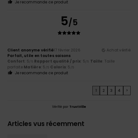
Je recommande ce produit
5
/5
Client anonyme vérifié
17 février 2026
Achat vérifié
Parfait, utile en toutes saisons
Confort
: 5
Rapport qualité / prix
: 5
Taille
: Taille
/5
/5
parfaite
Matière
: 5
Coloris
: 5
/5
/5
Je recommande ce produit
1
2
3
4
>
Vérifié par
TrustVille
Articles vus récemment