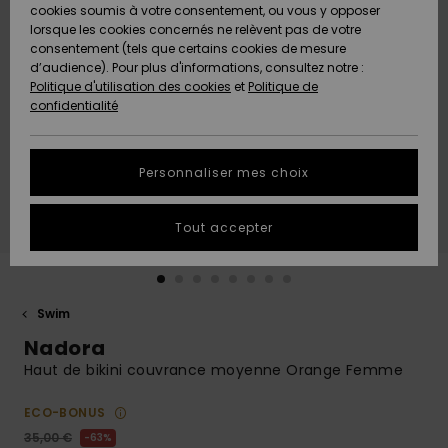
Quiksilver
A
cookies soumis à votre consentement, ou vous y opposer
Freedom
Découvrir
lorsque les cookies concernés ne relèvent pas de votre
Préférences
consentement (tels que certains cookies de mesure
Nouveautés
Nouveautés
Langue Et
d’audience). Pour plus d'informations, consultez notre :
Protection
Région
Politique d'utilisation des cookies
et
Politique de
des données
Communauté
confidentialité
A
A
AIDE &
Guide des
Découvrir
Découvrir
CONTACT
tailles
Personnaliser mes choix
COLLECTION
Démarrez
ECO-
Tout accepter
une
RESPONSABLE
conversation
pour obtenir
MAGASINS
la réponse la
plus rapide
Swim
à votre
Nadora
CARTE
question.
CADEAU
Haut de bikini couvrance moyenne Orange Femme
Démarrer
une
conversation
ECO-BONUS
LISTE DE
SOUHAITS
Trouvez des
35,00 €
63%