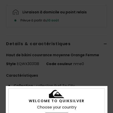
Livraison à domicile ou point relais
Prévue à partir du
10 août
Details & caractéristiques
Haut de bikini couvrance moyenne Orange Femme
Style
EQWX303138
Code couleur
nme0
Caractéristiques
Collection :
collection Surf To City
Matière :
matière douce et côtelée 89% polyester
recyclé, 11% élasthanne [170 g/m²]
WELCOME TO QUIKSILVER
Forme :
forme bandeau
Choose your country
Coupe :
forme bandeau