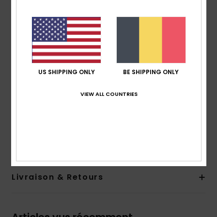
Col :
col rond
Doublure :
92% polyester, 8% élasthanne
Coussinets :
coussinets amovibles
Bretelles :
bretelles amovibles
Fermeture :
fermeture par crochet dans le dos
Couvrance :
couvrance medium
US SHIPPING ONLY
BE SHIPPING ONLY
Logo :
étiquette Quiksilver tissée à droite dans le dos
Autres caractéristiques :
fibres recyclées
VIEW ALL COUNTRIES
Made Better
Composition
[Matière principale] 89% polyester recyclé,
11% élasthanne
Livraison & Retours