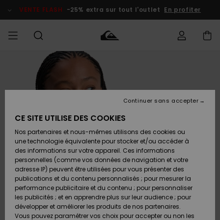
Passer
à
VENTE FLASH
-25% extra sur tout l'outlet
En profiter
l'information
sur
le
produit
français
Accéder à
HOMME
Vêtements
Vêtements
Shop
Surf Shop
Snow
Outlet
ma
Homme
Shop
Homme
commande
Homme
Nederlands
GARÇON
Continuer sans accepter
Accessoires
Accessoires
Nouveautés
Livraison
Surf Shop
Outlet
CE SITE UTILISE DES COOKIES
FEMME
Enfant
Snow
Enfant
Shop
Nos partenaires et nous-mêmes utilisons des cookies ou
Retours
Chaussures
Chaussures
A
Enfant
une technologie équivalente pour stocker et/ou accéder à
& Tongs
& Tongs
Découvrir
SURF
des informations sur votre appareil. Ces informations
Highlights
Outlet
personnelles (comme vos données de navigation et votre
Paiement
Femme
adresse IP) peuvent être utilisées pour vous présenter des
SNOW
Snow
publications et du contenu personnalisés ; pour mesurer la
Surf
Surf
Snow
Shop
Carte
performance publicitaire et du contenu ; pour personnaliser
Communauté
Femme
Cadeau
les publicités ; et en apprendre plus sur leur audience ; pour
VENTE
développer et améliorer les produits de nos partenaires.
FLASH
Snow
Snow
Vous pouvez paramétrer vos choix pour accepter ou non les