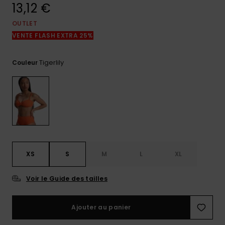
réponses
13,12 €
aux
questions
OUTLET
les plus
VENTE FLASH EXTRA 25%
fréquentes et
notre
formulaire
Tigerlily
Couleur
de contact.
Consulter
la FAQ
XS
S
M
L
XL
Voir le Guide des tailles
Ajouter au panier