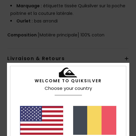
Marquage :
étiquette tissée Quiksilver sur la poche
poitrine et la couture latérale.
Ourlet :
bas arrondi
Composition
[Matière principale] 100% coton
Livraison & Retours
WELCOME TO QUIKSILVER
Avis clients
Choose your country
Note moyenne
4.0
/5