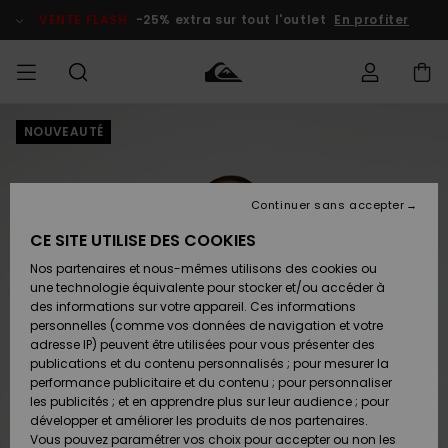
Passer
à
VENTE FLASH
-25% extra sur tout l'outlet
En profiter
l'information
sur
le
produit
NOUVEAUTÉ
français
Accéder à
HOMME
Vêtements
Vêtements
Shop
Surf Shop
Snow
Outlet
ma
Homme
Shop
Homme
commande
Homme
Nederlands
GARÇON
Continuer sans accepter
Accessoires
Accessoires
Nouveautés
Livraison
Surf Shop
Outlet
CE SITE UTILISE DES COOKIES
FEMME
Enfant
Snow
Enfant
Shop
Nos partenaires et nous-mêmes utilisons des cookies ou
Retours
Chaussures
Chaussures
A
Enfant
une technologie équivalente pour stocker et/ou accéder à
& Tongs
& Tongs
Découvrir
SURF
des informations sur votre appareil. Ces informations
Highlights
Outlet
personnelles (comme vos données de navigation et votre
Paiement
Femme
adresse IP) peuvent être utilisées pour vous présenter des
SNOW
Snow
publications et du contenu personnalisés ; pour mesurer la
Surf
Surf
Snow
Shop
Carte
performance publicitaire et du contenu ; pour personnaliser
Communauté
Femme
Cadeau
les publicités ; et en apprendre plus sur leur audience ; pour
VENTE
développer et améliorer les produits de nos partenaires.
FLASH
Snow
Snow
Vous pouvez paramétrer vos choix pour accepter ou non les