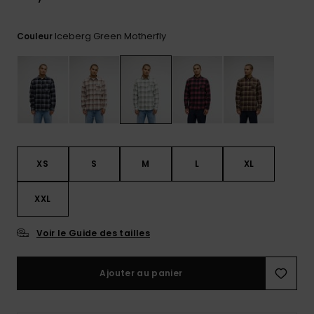
réponses
aux
questions
Iceberg Green Motherfly
Couleur
les plus
fréquentes et
notre
formulaire
de contact.
Consulter
la FAQ
XS
S
M
L
XL
XXL
Voir le Guide des tailles
Ajouter au panier