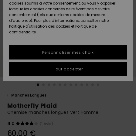
Quiksilver
A
cookies soumis à votre consentement, ou vous y opposer
Freedom
Découvrir
lorsque les cookies concernés ne relèvent pas de votre
Préférences
consentement (tels que certains cookies de mesure
Nouveautés
Nouveautés
Langue Et
d’audience). Pour plus d'informations, consultez notre :
Protection
Région
Politique d'utilisation des cookies
et
Politique de
des données
Communauté
confidentialité
A
A
AIDE &
Guide des
Découvrir
Découvrir
CONTACT
tailles
Personnaliser mes choix
COLLECTION
Démarrez
ECO-
Tout accepter
une
RESPONSABLE
conversation
pour obtenir
MAGASINS
la réponse la
plus rapide
Manches Longues
à votre
Motherfly Plaid
CARTE
question.
CADEAU
Chemise manches longues Vert Homme
Démarrer
une
conversation
4.0
(1 Avis)
LISTE DE
60,00 €
SOUHAITS
Trouvez des