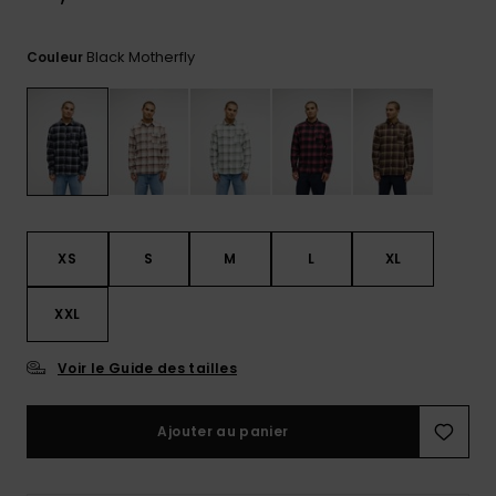
réponses
aux
questions
Black Motherfly
Couleur
les plus
fréquentes et
notre
formulaire
de contact.
Consulter
la FAQ
XS
S
M
L
XL
XXL
Voir le Guide des tailles
Ajouter au panier