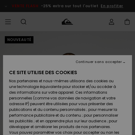
Passer
à
VENTE FLASH
-25% extra sur tout l'outlet
En profiter
l'information
sur
le
produit
NOUVEAUTÉ
français
Accéder à
HOMME
Vêtements
Vêtements
Shop
Surf Shop
Snow
Outlet
ma
Homme
Shop
Homme
commande
Homme
Nederlands
GARÇON
Continuer sans accepter
Accessoires
Accessoires
Nouveautés
Livraison
Surf Shop
Outlet
CE SITE UTILISE DES COOKIES
FEMME
Enfant
Snow
Enfant
Shop
Nos partenaires et nous-mêmes utilisons des cookies ou
Retours
Chaussures
Chaussures
A
Enfant
une technologie équivalente pour stocker et/ou accéder à
& Tongs
& Tongs
Découvrir
SURF
des informations sur votre appareil. Ces informations
Highlights
Outlet
personnelles (comme vos données de navigation et votre
Paiement
Femme
adresse IP) peuvent être utilisées pour vous présenter des
SNOW
Snow
publications et du contenu personnalisés ; pour mesurer la
Surf
Surf
Snow
Shop
Carte
performance publicitaire et du contenu ; pour personnaliser
Communauté
Femme
Cadeau
les publicités ; et en apprendre plus sur leur audience ; pour
VENTE
développer et améliorer les produits de nos partenaires.
FLASH
Snow
Snow
Vous pouvez paramétrer vos choix pour accepter ou non les