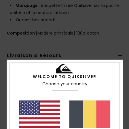
Marquage :
étiquette tissée Quiksilver sur la poche
poitrine et la couture latérale.
Ourlet :
bas arrondi
Composition
[Matière principale] 100% coton
Livraison & Retours
WELCOME TO QUIKSILVER
Avis clients
Choose your country
Note moyenne
4.0
/5