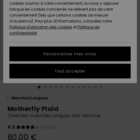
Quiksilver
A
cookies soumis à votre consentement, ou vous y opposer
Freedom
Découvrir
lorsque les cookies concernés ne relèvent pas de votre
Préférences
consentement (tels que certains cookies de mesure
Nouveautés
Nouveautés
Langue Et
d’audience). Pour plus d'informations, consultez notre :
Protection
Région
Politique d'utilisation des cookies
et
Politique de
des données
Communauté
confidentialité
A
A
AIDE &
Guide des
Découvrir
Découvrir
CONTACT
tailles
Personnaliser mes choix
COLLECTION
Démarrez
ECO-
Tout accepter
une
RESPONSABLE
conversation
pour obtenir
MAGASINS
la réponse la
plus rapide
Manches Longues
à votre
Motherfly Plaid
CARTE
question.
CADEAU
Chemise manches longues Noir Homme
Démarrer
une
conversation
4.0
(1 Avis)
LISTE DE
60,00 €
SOUHAITS
Trouvez des