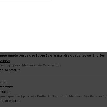
 Castellano
ort qualité / prix
: 3
Taille
: Taille parfaite
Matière
: 4
Coloris
: 5
/5
/5
/
26
 paires, elles sont super confortables.
 Deutsch
ort qualité / prix
: 4
Taille
: Taille parfaite
Matière
: 5
Coloris
: 5
/5
/5
/
e ce produit
026
aque année parce que j'apprécie la matière dont elles sont faites
Italiano
le
: Trop grand
Matière
: 5
Coloris
: 5
/5
/5
e ce produit
 2026
nne coupe
 Deutsch
ort qualité / prix
: 4
Taille
: Taille parfaite
Matière
: 5
Coloris
: 5
/5
/5
/
e ce produit