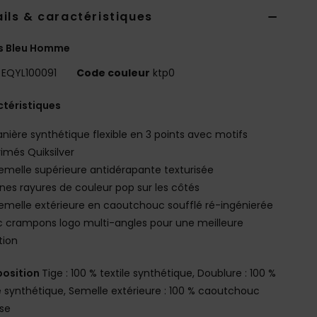
ils & caractéristiques
s Bleu Homme
EQYL100091
Code couleur
ktp0
téristiques
anière synthétique flexible en 3 points avec motifs
imés Quiksilver
emelle supérieure antidérapante texturisée
ines rayures de couleur pop sur les côtés
emelle extérieure en caoutchouc soufflé ré-ingénierée
 crampons logo multi-angles pour une meilleure
tion
osition
Tige : 100 % textile synthétique, Doublure : 100 %
le synthétique, Semelle extérieure : 100 % caoutchouc
se