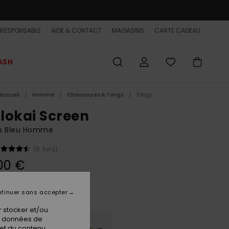
-RESPONSABLE
AIDE & CONTACT
MAGASINS
CARTE CADEAU
ASH
accueil
Homme
Chaussures & Tongs
Tongs
lokai Screen
s Bleu Homme
(8 Avis)
00 €
tinuer sans accepter
Dark Navy
ur
 stocker et/ou
os données de
 et du contenu