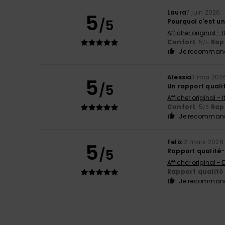
Laura
7 juin 2026
5
/5
Pourquoi c'est u
Afficher original - 
Confort
: 5
Rapp
/5
Je recommand
Alessia
3 mai 202
5
/5
Un rapport qualit
Afficher original - 
Confort
: 5
Rapp
/5
Je recommand
Felix
12 mars 2026
5
/5
Rapport qualité-
Afficher original -
Rapport qualité 
Je recommand