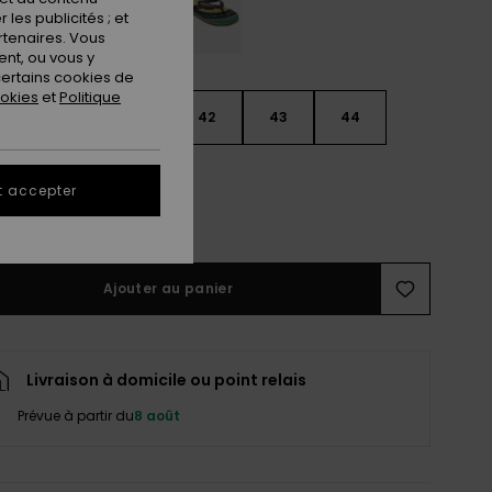
les publicités ; et
rtenaires. Vous
nt, ou vous y
ertains cookies de
ookies
et
Politique
9
40
41
42
43
44
5
46
47
t accepter
ir le Guide des tailles
Ajouter au panier
Livraison à domicile ou point relais
Prévue à partir du
8 août