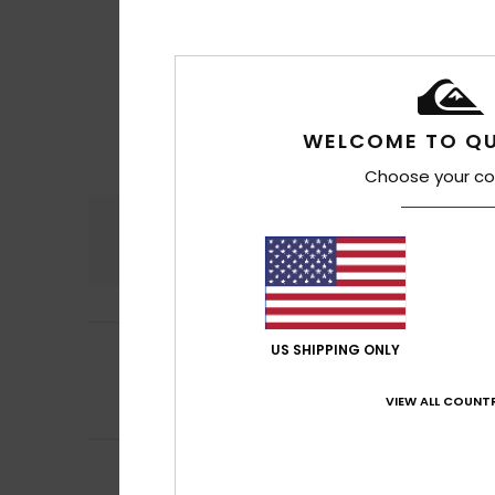
WELCOME TO QU
Choose your co
Confort
Rap
4.6
4
Yannick
15 juillet 
US SHIPPING ONLY
/5
Prix et look
Confort
: 4
Rapp
/5
VIEW ALL COUNTR
Je recommand
4
David
21 juin 2026
/5
Un bon produit, m