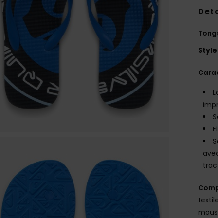
Deta
Tong
Style
Carac
L
impr
S
F
S
avec
trac
Comp
texti
mous