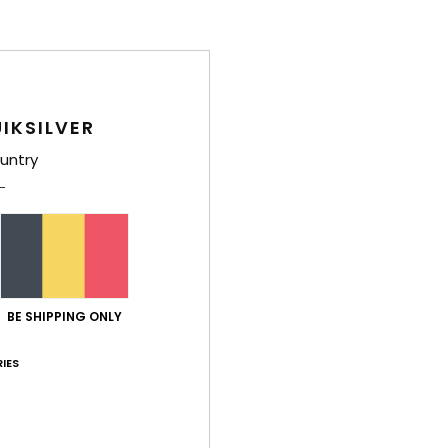
Note moyenne
4.8
/5
IKSILVER
basé sur
8 avis vérifiés
depuis mars 2026
88% de nos clients recommandent ce produit
untry
port qualité / prix
Taille
Matiè
4.4
4.6
Trop petit
Trop grand
2026
BE SHIPPING ONLY
ort qualité / prix
: 5
Taille
: Grand
Matière
: 4
Coloris
: 4
/5
/5
/5
IES
e ce produit
ais qui pourrait être amélioré