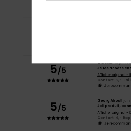
Afficher original -
Confort
: 4
Rapp
/5
Markus
18 juin 20
5
/5
J'en ai déjà eu 5
Afficher original -
Confort
: 5
Rapp
/5
Je recommand
Giovanni
15 juin 2
5
/5
Je les achète ch
Afficher original - 
Confort
: 5
Tail
/5
Je recommand
Georg Akos
9 juin
5
/5
Joli produit, bo
Afficher original -
Confort
: 4
Rapp
/5
Je recommand