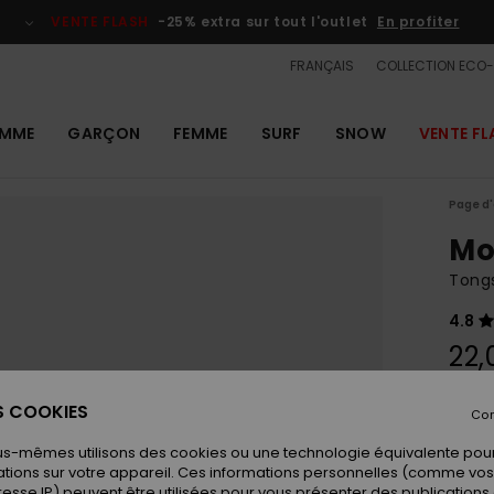
VENTE FLASH
-25% extra sur tout l'outlet
En profiter
FRANÇAIS
COLLECTION ECO
MME
GARÇON
FEMME
SURF
SNOW
VENTE FL
Page d'
Mo
Tong
4.8
22,
ES COOKIES
Con
Coule
us-mêmes utilisons des cookies ou une technologie équivalente pour
tions sur votre appareil. Ces informations personnelles (comme v
resse IP) peuvent être utilisées pour vous présenter des publications