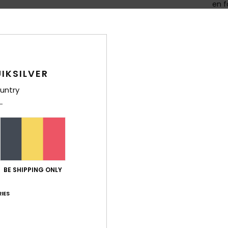
en 
Comp
caou
IKSILVER
Livr
untry
BE SHIPPING ONLY
IES