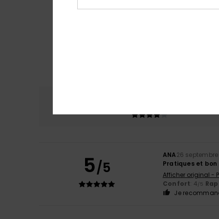
Confort
Rap
4.0
ANA
26 septembre
5
/5
Pratiques et bo
Afficher original -
Confort
: 4
Rapp
/5
Je recommand