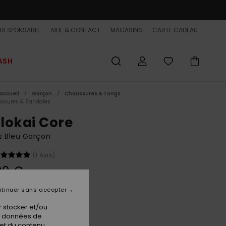
-RESPONSABLE
AIDE & CONTACT
MAGASINS
CARTE CADEAU
ASH
accueil
Garçon
Chaussures & Tongs
ssures & Sandales
lokai Core
s Bleu Garçon
(1 Avis)
00 €
tinuer sans accepter
Blue 1
ur
 stocker et/ou
os données de
 et du contenu