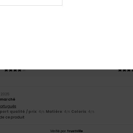
Note moyenne
5.0
/5
basé sur
1 avis vérifiés
depuis septembre 2025
100% de nos clients recommandent ce produit
port qualité / prix
Taille
Matiè
4.0
4.0
Trop petit
Trop grand
 2025
n marché
 Português
ort qualité / prix
: 4
Matière
: 4
Coloris
: 4
/5
/5
/5
e ce produit
Vérifié par
TrustVille