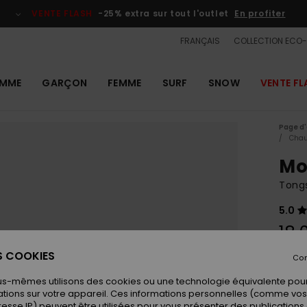
VENTE FLASH
-25% extra sur tout l'outlet
En profiter
FRANÇAIS
COLLECTION ECO
MME
GARÇON
FEMME
SURF
SNOW
VENTE FL
Page d'
Chau
Mo
Tong
5.0
18,
ES COOKIES
Con
Coule
us-mêmes utilisons des cookies ou une technologie équivalente pour
tions sur votre appareil. Ces informations personnelles (comme v
resse IP) peuvent être utilisées pour vous présenter des publications