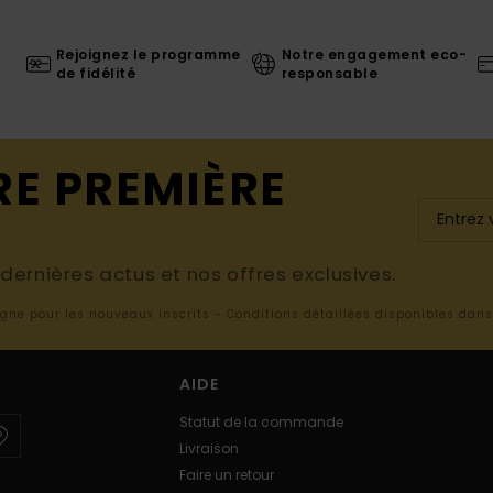
Rejoignez le programme
Notre engagement eco-
de fidélité
responsable
RE PREMIÈRE
ernières actus et nos offres exclusives.
ligne pour les nouveaux inscrits - Conditions détaillées disponibles dan
AIDE
Statut de la commande
Livraison
Faire un retour