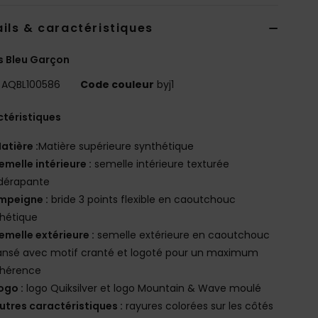
ils & caractéristiques
s Bleu Garçon
AQBL100586
Code couleur
byj1
téristiques
atière :
Matière supérieure synthétique
emelle intérieure :
semelle intérieure texturée
idérapante
mpeigne :
bride 3 points flexible en caoutchouc
hétique
emelle extérieure :
semelle extérieure en caoutchouc
ansé avec motif cranté et logoté pour un maximum
dhérence
ogo :
logo Quiksilver et logo Mountain & Wave moulé
utres caractéristiques :
rayures colorées sur les côtés