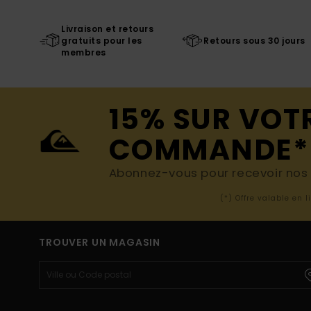
Livraison et retours
gratuits pour les
Retours sous 30 jours
membres
15% SUR VOT
COMMANDE*
Abonnez-vous pour recevoir nos d
(*) Offre valable en 
TROUVER UN MAGASIN