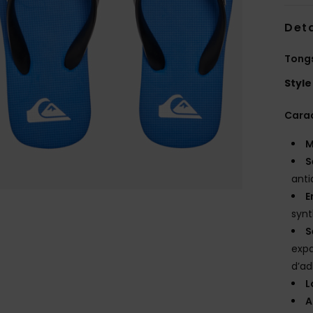
Deta
Tong
Style
Carac
M
S
ant
E
synt
S
exp
d’a
L
A