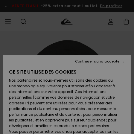
Passer
à
VENTE FLASH
-25% extra sur tout l'outlet
En profiter
l'information
sur
le
produit
français
Accéder à
HOMME
Vêtements
Vêtements
Shop
Surf Shop
Snow
Outlet
ma
Homme
Shop
Homme
commande
Homme
Nederlands
GARÇON
Continuer sans accepter
Accessoires
Accessoires
Nouveautés
Livraison
Surf Shop
Outlet
CE SITE UTILISE DES COOKIES
FEMME
Enfant
Snow
Enfant
Shop
Nos partenaires et nous-mêmes utilisons des cookies ou
Retours
Chaussures
Chaussures
A
Enfant
une technologie équivalente pour stocker et/ou accéder à
& Tongs
& Tongs
Découvrir
SURF
des informations sur votre appareil. Ces informations
Highlights
Outlet
personnelles (comme vos données de navigation et votre
Paiement
Femme
adresse IP) peuvent être utilisées pour vous présenter des
SNOW
Snow
publications et du contenu personnalisés ; pour mesurer la
Surf
Surf
Snow
Shop
Carte
performance publicitaire et du contenu ; pour personnaliser
Communauté
Femme
Cadeau
les publicités ; et en apprendre plus sur leur audience ; pour
VENTE
développer et améliorer les produits de nos partenaires.
FLASH
Snow
Snow
Vous pouvez paramétrer vos choix pour accepter ou non les