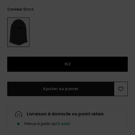
réponses
aux
Black
Couleur
questions
les plus
fréquentes et
notre
formulaire
de contact.
Consulter
la FAQ
1SZ
Ajouter au panier
Livraison à domicile ou point relais
Prévue à partir du
12 août