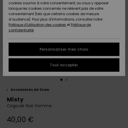
Quiksilver
A
cookies soumis à votre consentement, ou vous y opposer
Freedom
Découvrir
lorsque les cookies concernés ne relèvent pas de votre
Préférences
consentement (tels que certains cookies de mesure
Nouveautés
Nouveautés
Langue Et
d’audience). Pour plus d'informations, consultez notre :
Protection
Région
Politique d'utilisation des cookies
et
Politique de
des données
Communauté
confidentialité
A
A
AIDE &
Guide des
Découvrir
Découvrir
CONTACT
tailles
Personnaliser mes choix
COLLECTION
Démarrez
ECO-
Tout accepter
une
RESPONSABLE
conversation
pour obtenir
MAGASINS
la réponse la
plus rapide
Accessoires de Snow
à votre
Misty
CARTE
question.
CADEAU
Cagoule Noir Homme
Démarrer
une
conversation
40,00 €
LISTE DE
SOUHAITS
Trouvez des