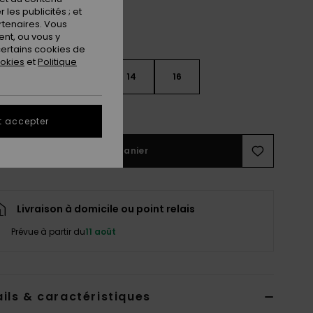
les publicités ; et
rtenaires. Vous
nt, ou vous y
ertains cookies de
ookies
et
Politique
10
12
14
16
ir le Guide des tailles
t accepter
Ajouter au panier
Livraison à domicile ou point relais
Prévue à partir du
11 août
ils & caractéristiques