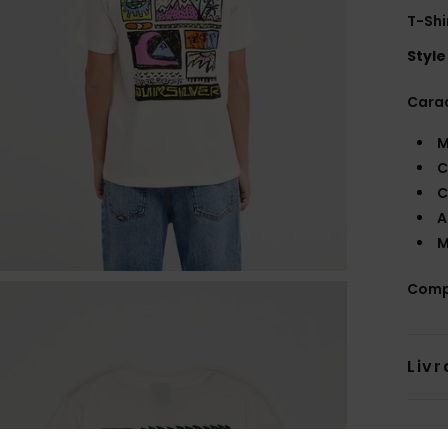
T-Shi
Style
Carac
M
C
C
A
M
Comp
Livr