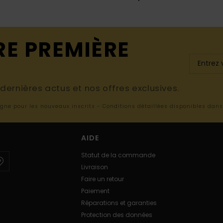
RE PREMIÈRE
ernières actus et nos offres exclusives.
ligne pour les nouveaux inscrits - Conditions détaillées disponibles dan
AIDE
Statut de la commande
Livraison
Faire un retour
Paiement
Réparations et garanties
Protection des données