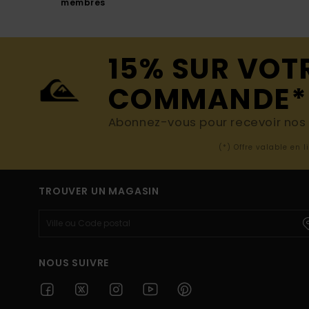
membres
15% SUR VOT
COMMANDE*
Abonnez-vous pour recevoir nos d
(*) Offre valable en 
TROUVER UN MAGASIN
NOUS SUIVRE