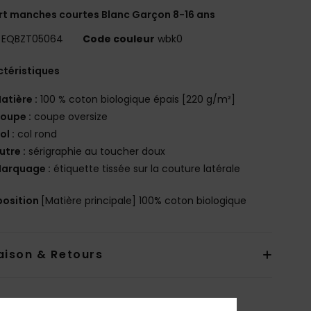
rt manches courtes Blanc Garçon 8-16 ans
EQBZT05064
Code couleur
wbk0
téristiques
atière :
100 % coton biologique épais [220 g/m²]
oupe :
coupe oversize
ol :
col rond
utre :
sérigraphie au toucher doux
arquage :
étiquette tissée sur la couture latérale
osition
[Matière principale] 100% coton biologique
aison & Retours