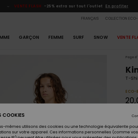
VENTE FLASH
-25% extra sur tout l'outlet
En profiter
FRANÇAIS
COLLECTION ECO
MME
GARÇON
FEMME
SURF
SNOW
VENTE FL
Page d'
Ki
T-Shi
ECO-
20,
ES COOKIES
Con
Coule
us-mêmes utilisons des cookies ou une technologie équivalente pour
tions sur votre appareil. Ces informations personnelles (comme v
resse IP) peuvent être utilisées pour vous présenter des publications