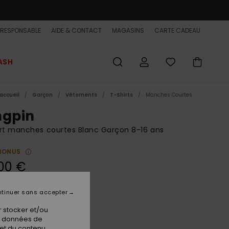
-RESPONSABLE
AIDE & CONTACT
MAGASINS
CARTE CADEAU
ASH
accueil
Garçon
Vêtements
T-Shirts
Manches Courtes
ngpin
rt manches courtes Blanc Garçon 8-16 ans
BONUS
00 €
tinuer sans accepter
Snow White
ur
 stocker et/ou
os données de
 et du contenu