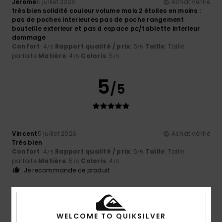
Jerome
11 juillet 2026
Achat vérifié
très bien solidité couleur volume mais 2 étoiles en moins :
pas de poches interieures pas de poche rangement
bouteille exterieur et pas d espace pc/tablette interieur
dommage
Confort
: 4
Rapport qualité / prix
: 5
Taille
: Taille
/5
/5
parfaite
Matière
: 4
Coloris
: 5
/5
/5
5
/5
Vincent
5 juillet 2026
Achat vérifié
Très bien
Confort
: 4
Rapport qualité / prix
: 5
Taille
: Taille
/5
/5
parfaite
Matière
: 5
Coloris
: 4
/5
/5
Je recommande ce produit
4
/5
WELCOME TO QUIKSILVER