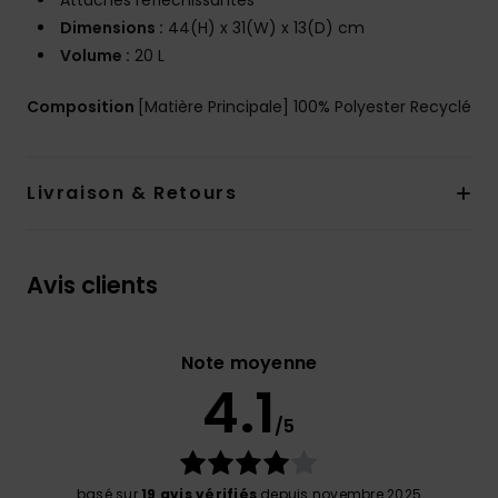
Attaches réfléchissantes
Dimensions :
44(H) x 31(W) x 13(D) cm
Volume :
20 L
Composition
[Matière Principale] 100% Polyester Recyclé
Livraison & Retours
Avis clients
Note moyenne
4.1
/5
basé sur
19 avis vérifiés
depuis novembre 2025