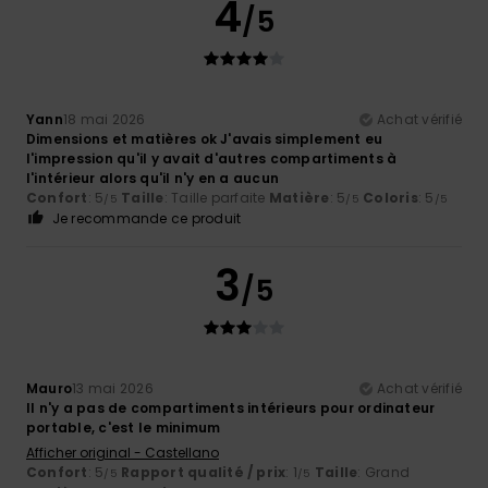
4
/5
Yann
18 mai 2026
Achat vérifié
Dimensions et matières ok J'avais simplement eu
l'impression qu'il y avait d'autres compartiments à
l'intérieur alors qu'il n'y en a aucun
Confort
: 5
Taille
: Taille parfaite
Matière
: 5
Coloris
: 5
/5
/5
/5
Je recommande ce produit
3
/5
Mauro
13 mai 2026
Achat vérifié
Il n'y a pas de compartiments intérieurs pour ordinateur
portable, c'est le minimum
Afficher original - Castellano
Confort
: 5
Rapport qualité / prix
: 1
Taille
: Grand
/5
/5