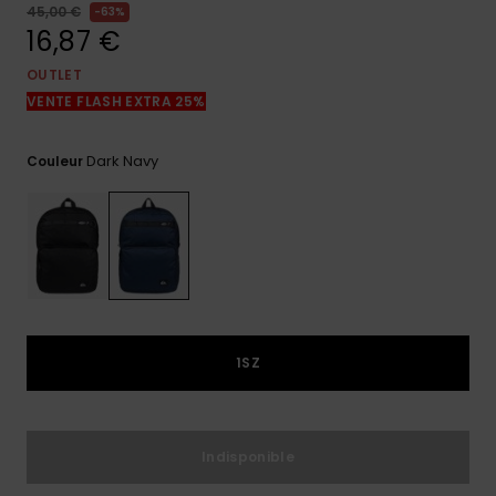
réponses
45,00 €
63%
aux
16,87 €
questions
les plus
OUTLET
fréquentes et
VENTE FLASH EXTRA 25%
notre
formulaire
de contact.
Dark Navy
Couleur
Consulter
la FAQ
1SZ
Indisponible