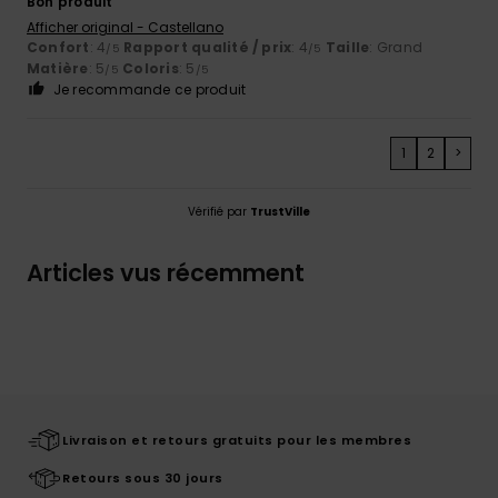
Bon produit
Afficher original - Castellano
Confort
: 4
Rapport qualité / prix
: 4
Taille
: Grand
/5
/5
Matière
: 5
Coloris
: 5
/5
/5
Je recommande ce produit
1
2
>
Vérifié par
TrustVille
Articles vus récemment
Livraison et retours gratuits pour les membres
Retours sous 30 jours