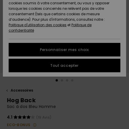
Quiksilver
A
cookies soumis à votre consentement, ou vous y opposer
Freedom
Découvrir
lorsque les cookies concernés ne relèvent pas de votre
Préférences
consentement (tels que certains cookies de mesure
Nouveautés
Nouveautés
Langue Et
d’audience). Pour plus d'informations, consultez notre :
Protection
Région
Politique d'utilisation des cookies
et
Politique de
des données
Communauté
confidentialité
A
A
AIDE &
Guide des
Découvrir
Découvrir
CONTACT
tailles
Personnaliser mes choix
COLLECTION
Démarrez
ECO-
Tout accepter
une
RESPONSABLE
conversation
pour obtenir
MAGASINS
la réponse la
plus rapide
Accessoires
à votre
Hog Back
CARTE
question.
CADEAU
Sac à dos Bleu Homme
Démarrer
une
conversation
4.1
(19 Avis)
LISTE DE
ECO-BONUS
SOUHAITS
Trouvez des