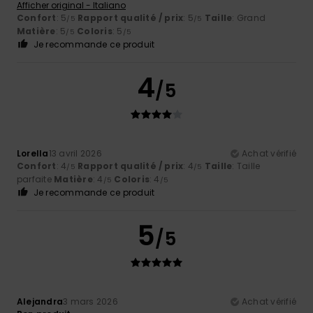
Afficher original - Italiano
Confort
: 5
Rapport qualité / prix
: 5
Taille
: Grand
/5
/5
Matière
: 5
Coloris
: 5
/5
/5
Je recommande ce produit
4
/5
Lorella
13 avril 2026
Achat vérifié
Confort
: 4
Rapport qualité / prix
: 4
Taille
: Taille
/5
/5
parfaite
Matière
: 4
Coloris
: 4
/5
/5
Je recommande ce produit
5
/5
Alejandra
3 mars 2026
Achat vérifié