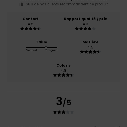
68% de nos clients recommandent ce produit
Confort
Rapport qualité / prix
4.5
4.3
Taille
Matière
4.5
Trop petit
Trop grand
Coloris
4.8
3
/5