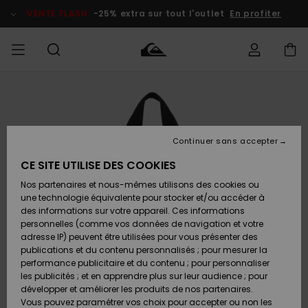
Passer
à
VENTE FLASH
-25% extra sur tout l'outlet
En profiter
l'information
sur
le
produit
français
Accéder à
HOMME
Vêtements
Vêtements
Shop
Surf Shop
Snow
Outlet
ma
Homme
Shop
Homme
commande
Homme
Nederlands
GARÇON
Continuer sans accepter
Accessoires
Accessoires
Nouveautés
Livraison
Surf Shop
Outlet
CE SITE UTILISE DES COOKIES
FEMME
Enfant
Snow
Enfant
Shop
Nos partenaires et nous-mêmes utilisons des cookies ou
Retours
Chaussures
Chaussures
A
Enfant
une technologie équivalente pour stocker et/ou accéder à
& Tongs
& Tongs
Découvrir
SURF
des informations sur votre appareil. Ces informations
Highlights
Outlet
personnelles (comme vos données de navigation et votre
Paiement
Femme
adresse IP) peuvent être utilisées pour vous présenter des
SNOW
Snow
publications et du contenu personnalisés ; pour mesurer la
Surf
Surf
Snow
Shop
Carte
performance publicitaire et du contenu ; pour personnaliser
Communauté
Femme
Cadeau
les publicités ; et en apprendre plus sur leur audience ; pour
VENTE
développer et améliorer les produits de nos partenaires.
FLASH
Snow
Snow
Vous pouvez paramétrer vos choix pour accepter ou non les