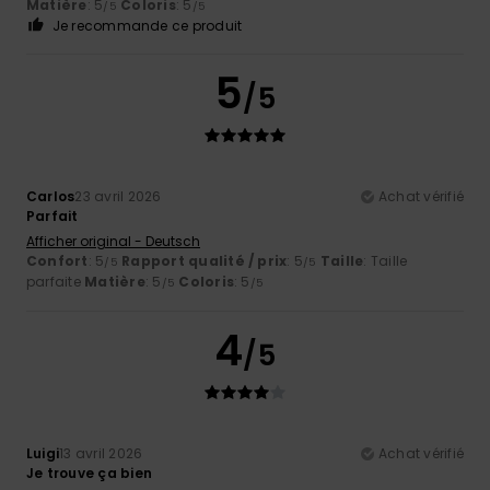
Matière
: 5
Coloris
: 5
/5
/5
Je recommande ce produit
5
/5
Carlos
23 avril 2026
Achat vérifié
Parfait
Afficher original - Deutsch
Confort
: 5
Rapport qualité / prix
: 5
Taille
: Taille
/5
/5
parfaite
Matière
: 5
Coloris
: 5
/5
/5
4
/5
Luigi
13 avril 2026
Achat vérifié
Je trouve ça bien