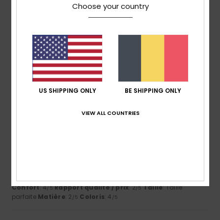
Choose your country
Maria
30 juin 2026
Achat vérifié
C'est bien, ça répond à l'objectif
Afficher original - Castellano
Confort
: 5
Rapport qualité / prix
: 4
Taille
: Taille
/5
/5
parfaite
Matière
: 5
Coloris
: 5
/5
/5
1
US SHIPPING ONLY
BE SHIPPING ONLY
/5
VIEW ALL COUNTRIES
Antonio
28 mai 2026
Achat vérifié
C'est un sac à dos très basique qu'ils t'envoient, alors que
celui présenté sur le site officiel est différent ; la qualité
du tissu est très mauvaise.
Afficher original - Castellano
Confort
: 4
Rapport qualité / prix
: 2
Taille
: Taille
/5
/5
parfaite
Matière
: 2
Coloris
: 4
/5
/5