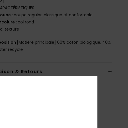
2]
ARACTÉRISTIQUES
oupe :
coupe regular, classique et confortable
ncolure :
col rond
ol texturé
osition
[Matière principale] 60% coton biologique, 40%
ster recyclé
aison & Retours