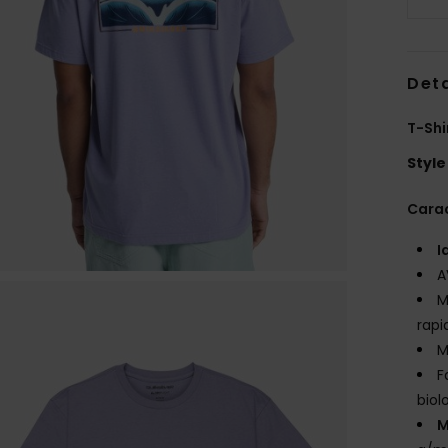
Deta
T-Shi
Style
Carac
I
A
M
rapi
M
F
biol
M