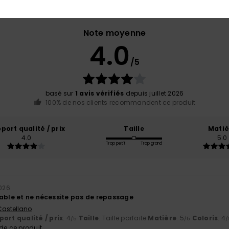
Note moyenne
4.0
/5
basé sur
1 avis vérifiés
depuis juillet 2026
100% de nos clients recommandent ce produit
port qualité / prix
Taille
Matiè
4.0
5.0
Trop petit
Trop grand
2026
table et ne nécessite pas de repassage
 Castellano
ort qualité / prix
: 4
Taille
: Taille parfaite
Matière
: 5
Coloris
: 4
/5
/5
/
e ce produit