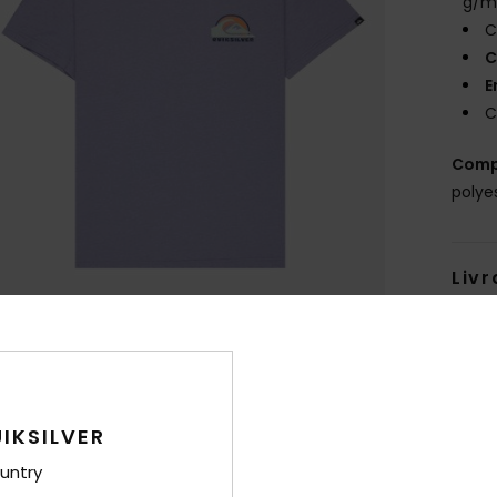
g/m
C
C
E
C
Comp
polye
Livr
IKSILVER
untry