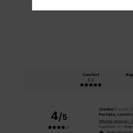
Confort
Rap
5.0
Joseba
25 juillet 
4
/5
Parfaite, confor
Afficher original -
Confort
: 5
Rapp
/5
Je recommand