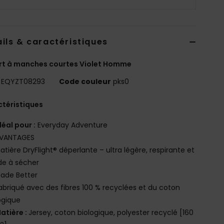
ils & caractéristiques
rt à manches courtes Violet Homme
EQYZT08293
Code couleur
pks0
téristiques
déal pour :
Everyday Adventure
VANTAGES
atière DryFlight® déperlante – ultra légère, respirante et
de à sécher
ade Better
abriqué avec des fibres 100 % recyclées et du coton
ogique
atière :
Jersey, coton biologique, polyester recyclé [160